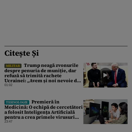
Citește Și
Trump neagă zvonurile
MILITAR
despre penuria de muniție, dar
refuză să trimită rachete
Ucrainei: „Avem și noi nevoie de
rachete”
01:02
Premieră în
TEHNOLOGIE
Medicină: O echipă de cercetători
a folosit Inteligența Artificială
pentru a crea primele virusuri
sintetice la tratarea de E.coli
23:47