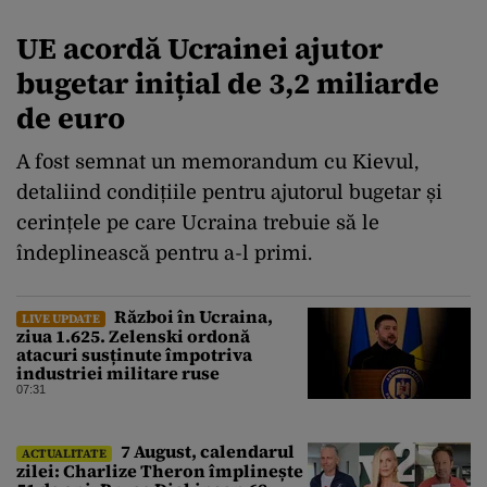
UE acordă Ucrainei ajutor
bugetar inițial de 3,2 miliarde
de euro
A fost semnat un memorandum cu Kievul,
detaliind condițiile pentru ajutorul bugetar și
cerințele pe care Ucraina trebuie să le
îndeplinească pentru a-l primi.
Război în Ucraina,
LIVE UPDATE
ziua 1.625. Zelenski ordonă
atacuri susținute împotriva
industriei militare ruse
07:31
7 August, calendarul
ACTUALITATE
zilei: Charlize Theron împlinește