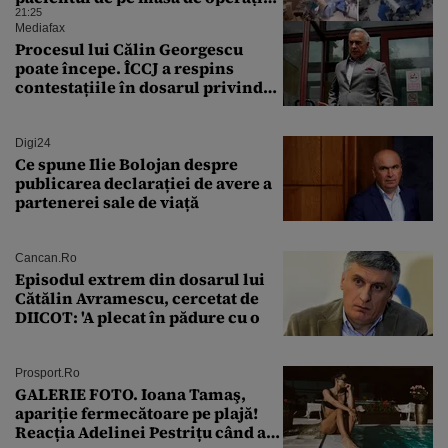
cu propriile corpuri
21:25
Mediafax
Procesul lui Călin Georgescu
poate începe. ÎCCJ a respins
contestațiile în dosarul privind
lovitura de stat
Digi24
Ce spune Ilie Bolojan despre
publicarea declarației de avere a
partenerei sale de viață
Cancan.ro
Episodul extrem din dosarul lui
Cătălin Avramescu, cercetat de
DIICOT: 'A plecat în pădure cu o
Prosport.ro
GALERIE FOTO. Ioana Tamaş,
apariție fermecătoare pe plajă!
Reacția Adelinei Pestrițu când a