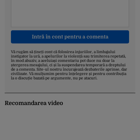
Intră în cont pentru a comenta
Vă rugăm să țineți cont că folosirea injuriilor, a limbajului
instigator la ură, a apelurilor la violență sau trimiterea repetată,
în mod abuziv, a aceluiași comentariu pot duce nu doar la
ștergerea mesajului, ci și la suspendarea temporară a dreptului
de a comenta. Site-ul nostru încurajează dezbaterile aprinse, dar
civilizate. Vă mulțumim pentru înțelegere și pentru contribuția
la o discuție bazată pe argumente, nu pe atacuri.
Recomandarea video