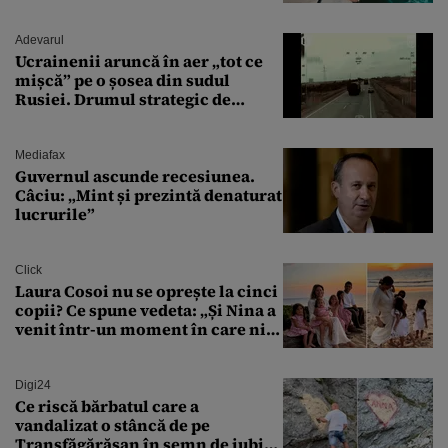
văzut-o
Adevarul
Ucrainenii aruncă în aer „tot ce
mișcă” pe o șosea din sudul
Rusiei. Drumul strategic de
aprovizionare către Crimeea este
controlat complet
Mediafax
Guvernul ascunde recesiunea.
Câciu: „Mint și prezintă denaturat
lucrurile”
Click
Laura Cosoi nu se oprește la cinci
copii? Ce spune vedeta: „Și Nina a
venit într-un moment în care nici
măcar nu mai discutam”
Digi24
Ce riscă bărbatul care a
vandalizat o stâncă de pe
Transfăgărășan în semn de iubire