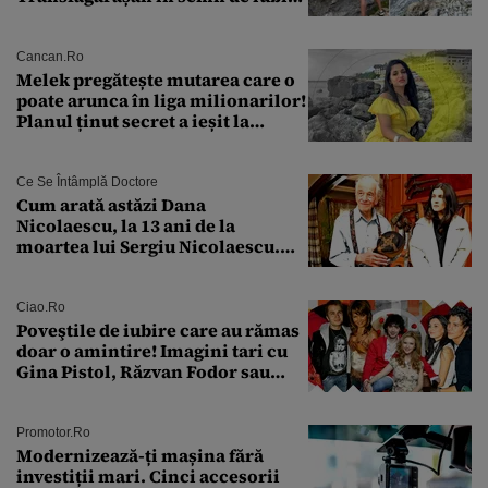
față de „Anna”
Cancan.ro
Melek pregătește mutarea care o
poate arunca în liga milionarilor!
Planul ținut secret a ieșit la
lumină
Ce Se Întâmplă Doctore
Cum arată astăzi Dana
Nicolaescu, la 13 ani de la
moartea lui Sergiu Nicolaescu.
Transformarea care i-a surprins
pe toți
Ciao.ro
Poveştile de iubire care au rămas
doar o amintire! Imagini tari cu
Gina Pistol, Răzvan Fodor sau
Andra Măruţă şi foştii parteneri
Promotor.ro
Modernizează-ți mașina fără
investiții mari. Cinci accesorii