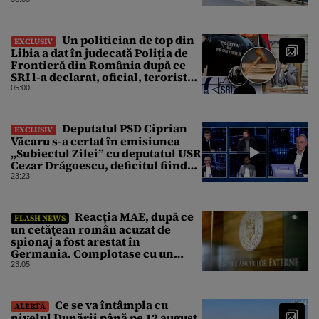
Un politician de top din
EXCLUSIV
Libia a dat în judecată Poliția de
Frontieră din România după ce
SRI l-a declarat, oficial, terorist
ISIS
05:00
Deputatul PSD Ciprian
EXCLUSIV
Văcaru s-a certat în emisiunea
„Subiectul Zilei” cu deputatul USR
Cezar Drăgoescu, deficitul fiind
motivul scandalului
23:23
Reacția MAE, după ce
FLASH NEWS
un cetăţean român acuzat de
spionaj a fost arestat în
Germania. Complotase cu un
ucrainean ca să asasineze un
23:05
producător de drone
Ce se va întâmpla cu
ALERTĂ
nivelul Dunării până pe 12 august