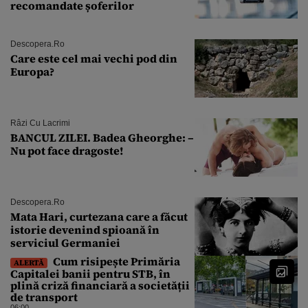
recomandate șoferilor
Descopera.ro
Care este cel mai vechi pod din
Europa?
Râzi Cu Lacrimi
BANCUL ZILEI. Badea Gheorghe: –
Nu pot face dragoste!
Descopera.ro
Mata Hari, curtezana care a făcut
istorie devenind spioană în
serviciul Germaniei
Cum risipește Primăria
ALERTĂ
Capitalei banii pentru STB, în
plină criză financiară a societății
de transport
06:00