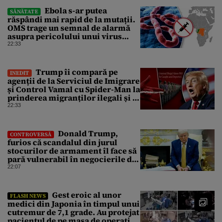
Ebola s-ar putea
SĂNĂTATE
răspândi mai rapid de la mutații.
OMS trage un semnal de alarmă
asupra pericolului unui virus
pentru care nu există vaccin
22:33
Trump îi compară pe
INEDIT
agenții de la Serviciul de Imigrare
și Control Vamal cu Spider-Man la
prinderea migranților ilegali și a
infractorilor
22:33
Donald Trump,
CONTROVERSĂ
furios că scandalul din jurul
stocurilor de armament îl face să
pară vulnerabil în negocierile de
pace cu Iranul
22:07
Gest eroic al unor
FLASH NEWS
medici din Japonia în timpul unui
cutremur de 7,1 grade. Au protejat
pacientul de pe masa de operație