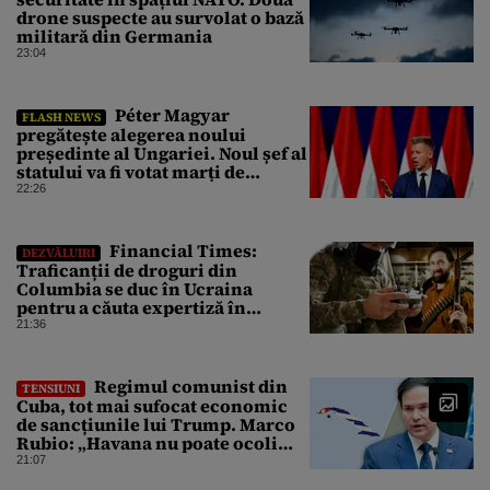
drone suspecte au survolat o bază
militară din Germania
23:04
Péter Magyar
FLASH NEWS
pregătește alegerea noului
președinte al Ungariei. Noul șef al
statului va fi votat marți de
Parlament
22:26
Financial Times:
DEZVĂLUIRI
Traficanții de droguri din
Columbia se duc în Ucraina
pentru a căuta expertiză în
domeniul dronelor
21:36
Regimul comunist din
TENSIUNI
Cuba, tot mai sufocat economic
de sancțiunile lui Trump. Marco
Rubio: „Havana nu poate ocoli
sancțiunile prin mimat reforme”
21:07