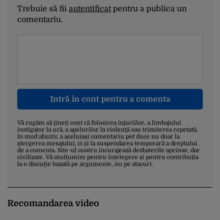
Trebuie să fii
autentificat
pentru a publica un
comentariu.
Intră în cont pentru a comenta
Vă rugăm să țineți cont că folosirea injuriilor, a limbajului
instigator la ură, a apelurilor la violență sau trimiterea repetată,
în mod abuziv, a aceluiași comentariu pot duce nu doar la
ștergerea mesajului, ci și la suspendarea temporară a dreptului
de a comenta. Site-ul nostru încurajează dezbaterile aprinse, dar
civilizate. Vă mulțumim pentru înțelegere și pentru contribuția
la o discuție bazată pe argumente, nu pe atacuri.
Recomandarea video