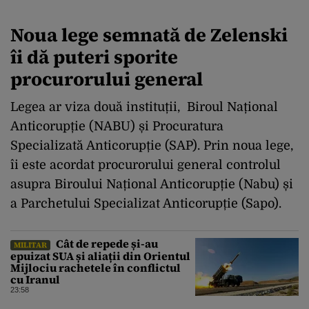
Noua lege semnată de Zelenski
îi dă puteri sporite
procurorului general
Legea ar viza două instituții, Biroul Național
Anticorupție (NABU) și Procuratura
Specializată Anticorupție (SAP). Prin noua lege,
îi este acordat procurorului general controlul
asupra Biroului Național Anticorupție (Nabu) și
a Parchetului Specializat Anticorupție (Sapo).
Cât de repede și-au
MILITAR
epuizat SUA și aliații din Orientul
Mijlociu rachetele în conflictul
cu Iranul
23:58