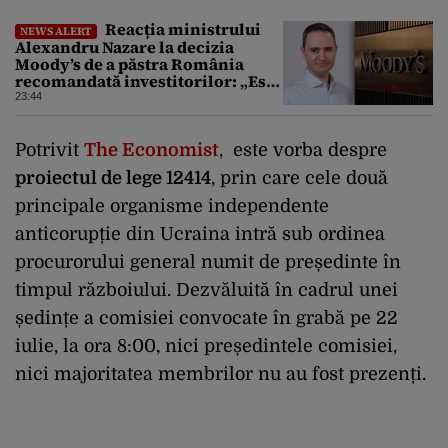
Reacția ministrului
NEWS ALERT
Alexandru Nazare la decizia
Moody’s de a păstra România
recomandată investitorilor: „Este
un răgaz, dar în niciun caz un
23:44
motiv de relaxare”
Potrivit
The Economist
, este vorba despre
proiectul de lege 12414
, prin care cele două
principale organisme independente
anticorupție din Ucraina intră sub ordinea
procurorului general numit de președinte în
timpul războiului. Dezvăluită în cadrul unei
ședințe a comisiei convocate în grabă pe 22
iulie, la ora 8:00, nici președintele comisiei,
nici majoritatea membrilor nu au fost prezenți.