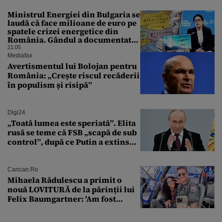
Ministrul Energiei din Bulgaria se
laudă că face milioane de euro pe
spatele crizei energetice din
România. Gândul a documentat
cazul
21:05
Mediafax
Avertismentul lui Bolojan pentru
România: „Crește riscul recăderii
în populism și risipă”
Digi24
„Toată lumea este speriată”. Elita
rusă se teme că FSB „scapă de sub
control”, după ce Putin a extins
puterea serviciului
Cancan.ro
Mihaela Rădulescu a primit o
nouă LOVITURĂ de la părinții lui
Felix Baumgartner: 'Am fost
ȘTEARSĂ complet din