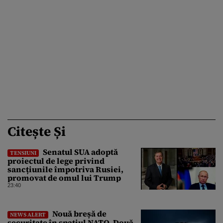
Citește Și
Senatul SUA adoptă
TENSIUNI
proiectul de lege privind
sancțiunile împotriva Rusiei,
promovat de omul lui Trump
23:40
Nouă breșă de
NEWS ALERT
securitate în spațiul NATO. Două