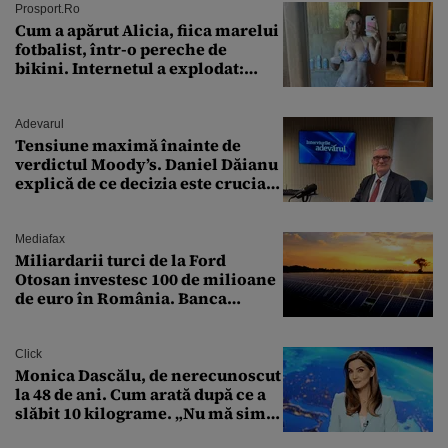
Prosport.ro
Cum a apărut Alicia, fiica marelui
fotbalist, într-o pereche de
bikini. Internetul a explodat:
„Zeiță superbă!”
Adevarul
Tensiune maximă înainte de
verdictul Moody’s. Daniel Dăianu
explică de ce decizia este crucială
pentru economia României
Mediafax
Miliardarii turci de la Ford
Otosan investesc 100 de milioane
de euro în România. Banca
Transilvania le acordă o
finanțare uriașă
Click
Monica Dascălu, de nerecunoscut
la 48 de ani. Cum arată după ce a
slăbit 10 kilograme. „Nu mă simt
bine în această perioadă”