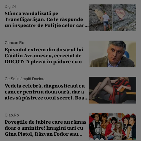
Digi24
Stânca vandalizată pe
Transfăgărășan. Ce le răspunde
un inspector de Poliție celor care
întreabă: „Dar ce a făcut?”
Cancan.ro
Episodul extrem din dosarul lui
Cătălin Avramescu, cercetat de
DIICOT: 'A plecat în pădure cu o
Ce Se Întâmplă Doctore
Vedeta celebră, diagnosticată cu
cancer pentru a doua oară, dar a
ales să păstreze totul secret. Boala
a fost descoperită la un control de
rutină
Ciao.ro
Poveştile de iubire care au rămas
doar o amintire! Imagini tari cu
Gina Pistol, Răzvan Fodor sau
Andra Măruţă şi foştii parteneri