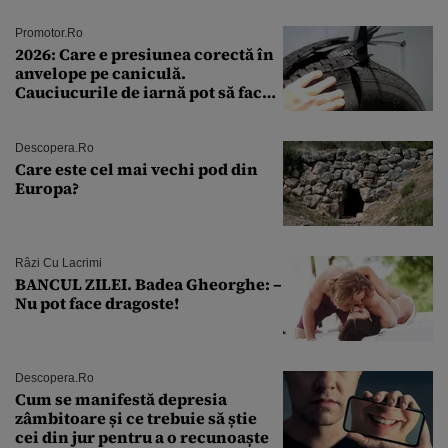
Promotor.ro
2026: Care e presiunea corectă în
anvelope pe caniculă.
Cauciucurile de iarnă pot să facă
explozie la peste 40°C?
Descopera.ro
Care este cel mai vechi pod din
Europa?
Râzi Cu Lacrimi
BANCUL ZILEI. Badea Gheorghe: –
Nu pot face dragoste!
Descopera.ro
Cum se manifestă depresia
zâmbitoare și ce trebuie să știe
cei din jur pentru a o recunoaște