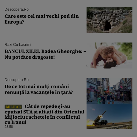
Descopera.ro
Care este cel mai vechi pod din
Europa?
Râzi Cu Lacrimi
BANCUL ZILEI. Badea Gheorghe: –
Nu pot face dragoste!
Descopera.ro
De ce tot mai mulți români
renunță la vacanțele în țară?
Cât de repede și-au
MILITAR
epuizat SUA și aliații din Orientul
Mijlociu rachetele în conflictul
cu Iranul
23:58