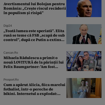
Avertismentul lui Bolojan pentru
România: „Crește riscul recăderii
în populism și risipă”
Digi24
„Toată lumea este speriată”. Elita
rusă se teme că FSB „scapă de sub
control”, după ce Putin a extins
puterea serviciului
Cancan.ro
Mihaela Rădulescu a primit o
nouă LOVITURĂ de la părinții lui
Felix Baumgartner: 'Am fost
ȘTEARSĂ complet din
Prosport.ro
Cum a apărut Alicia, fiica marelui
fotbalist, într-o pereche de
bikini. Internetul a explodat:
„Zeiță superbă!”