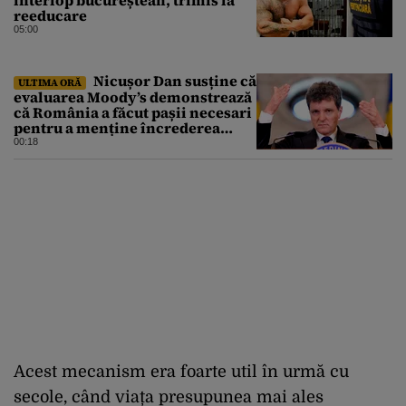
reeducare
05:00
Nicușor Dan susține că
ULTIMA ORĂ
evaluarea Moody’s demonstrează
că România a făcut pașii necesari
pentru a menține încrederea
investitorilor: „Totuși,
00:18
perspectiva rămâne rezervată”
Acest mecanism era foarte util în urmă cu
secole, când viața presupunea mai ales