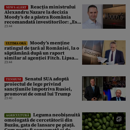
Reacția ministrului
NEWS ALERT
Alexandru Nazare la decizia
Moody’s de a păstra România
recomandată investitorilor: „Este
un răgaz, dar în niciun caz un
23:44
motiv de relaxare”
Moody’s menține
ULTIMA ORĂ
ratingul de țară al României, la o
săptămână după un raport
similar al agenției Fitch. Lipsa
unui guvern cu puteri depline,
23:44
principala vulnerabilitate din
raport
Senatul SUA adoptă
TENSIUNI
proiectul de lege privind
sancțiunile împotriva Rusiei,
promovat de omul lui Trump
23:40
Leguma neobișnuită
AGRICULTURĂ
omologată de cercetătorii din
Buzău, gata de lansare pe piață.
Cum poate fi consumată și de