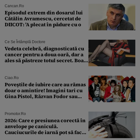
Cancan.ro
Episodul extrem din dosarul lui
Cătălin Avramescu, cercetat de
DIICOT: 'A plecat în pădure cu o
Ce Se Întâmplă Doctore
Vedeta celebră, diagnosticată cu
cancer pentru a doua oară, dar a
ales să păstreze totul secret. Boala
a fost descoperită la un control de
rutină
Ciao.ro
Poveştile de iubire care au rămas
doar o amintire! Imagini tari cu
Gina Pistol, Răzvan Fodor sau
Andra Măruţă şi foştii parteneri
Promotor.ro
2026: Care e presiunea corectă în
anvelope pe caniculă.
Cauciucurile de iarnă pot să facă
explozie la peste 40°C?