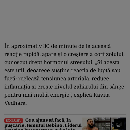
În aproximativ 30 de minute de la această
reacție rapidă, apare și o creștere a cortizolului,
cunoscut drept hormonul stresului. „Și acesta
este util, deoarece susține reacția de luptă sau
fugă: reglează tensiunea arterială, reduce
inflamația și crește nivelul zahărului din sânge
pentru mai multă energie”, explică Kavita
Vedhara.
Ce a ajuns să facă, la
EXCLUSIV
pușcărie, temutul Bebino. Liderul
interlop bucureștean, trimis la