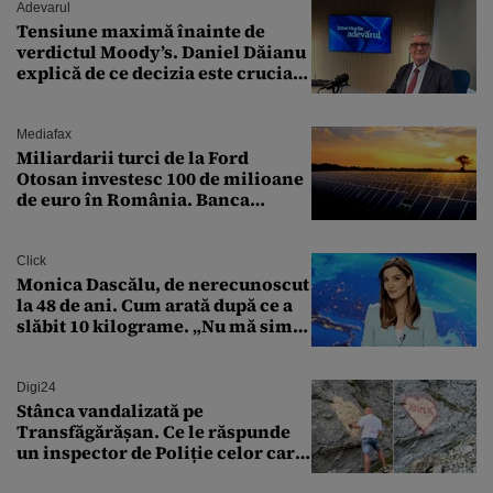
Adevarul
Tensiune maximă înainte de
verdictul Moody’s. Daniel Dăianu
explică de ce decizia este crucială
pentru economia României
Mediafax
Miliardarii turci de la Ford
Otosan investesc 100 de milioane
de euro în România. Banca
Transilvania le acordă o
finanțare uriașă
Click
Monica Dascălu, de nerecunoscut
la 48 de ani. Cum arată după ce a
slăbit 10 kilograme. „Nu mă simt
bine în această perioadă”
Digi24
Stânca vandalizată pe
Transfăgărășan. Ce le răspunde
un inspector de Poliție celor care
întreabă: „Dar ce a făcut?”