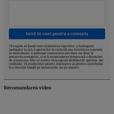
Intră în cont pentru a comenta
Vă rugăm să țineți cont că folosirea injuriilor, a limbajului
instigator la ură, a apelurilor la violență sau trimiterea repetată,
în mod abuziv, a aceluiași comentariu pot duce nu doar la
ștergerea mesajului, ci și la suspendarea temporară a dreptului
de a comenta. Site-ul nostru încurajează dezbaterile aprinse, dar
civilizate. Vă mulțumim pentru înțelegere și pentru contribuția
la o discuție bazată pe argumente, nu pe atacuri.
Recomandarea video