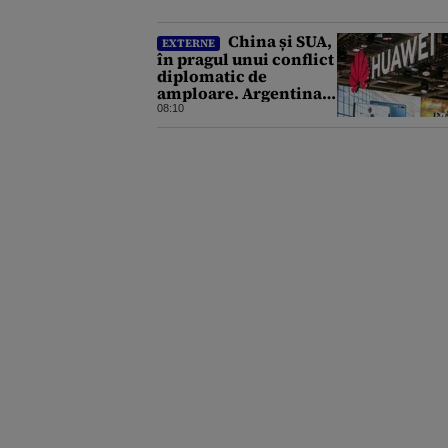
China și SUA,
EXTERNE
în pragul unui conflict
diplomatic de
amploare. Argentina a
căzut la mijloc în
08:10
această dispută