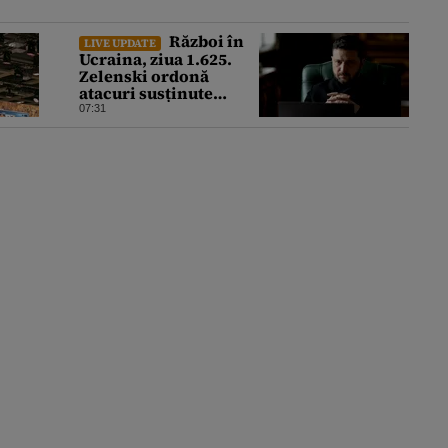
Război în
LIVE UPDATE
Ucraina, ziua 1.625.
Zelenski ordonă
atacuri susținute
împotriva industriei
07:31
militare ruse