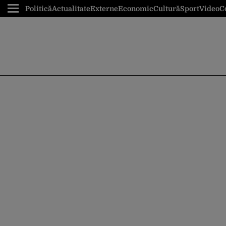
Politică
Actualitate
Externe
Economic
Cultură
Sport
Video
C