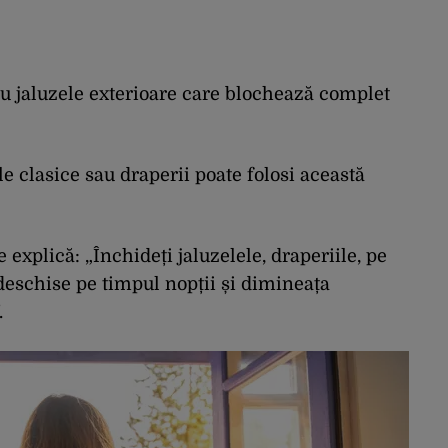
u jaluzele exterioare care blochează complet
le clasice sau draperii poate folosi această
 explică: „Închideți jaluzelele, draperiile, pe
e deschise pe timpul nopții și dimineața
.