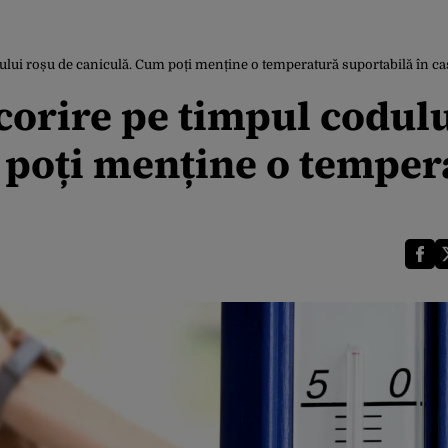
ului roșu de caniculă. Cum poți menține o temperatură suportabilă în ca
corire pe timpul codul
 poți menține o temper