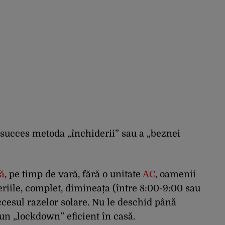
 succes metoda „închiderii” sau a „beznei
să
, pe timp de vară, fără o unitate
AC
, oamenii
eriile, complet, dimineața (între 8:00-9:00 sau
ccesul razelor solare. Nu le deschid până
un „lockdown” eficient în casă.