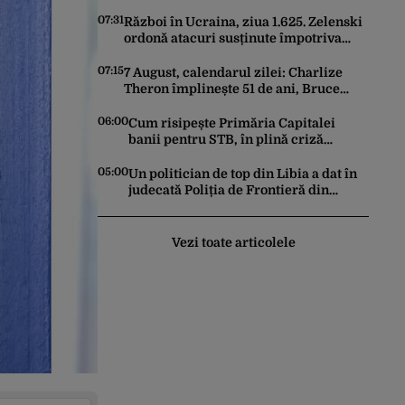
căzut la mijloc în această dispută
07:31
Război în Ucraina, ziua 1.625. Zelenski
ordonă atacuri susținute împotriva
industriei militare ruse
07:15
7 August, calendarul zilei: Charlize
Theron împlinește 51 de ani, Bruce
Dickinson 68. David Duchovny face 66
de ani
06:00
Cum risipește Primăria Capitalei
banii pentru STB, în plină criză
financiară a societății de transport
05:00
Un politician de top din Libia a dat în
judecată Poliția de Frontieră din
România după ce SRI l-a declarat,
oficial, terorist ISIS
Vezi toate articolele