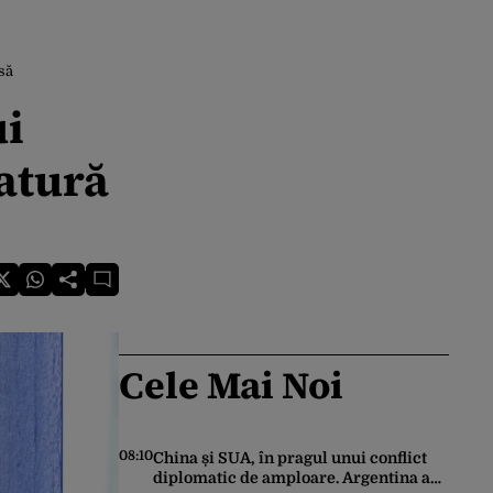
să
ui
atură
Cele Mai Noi
08:10
China și SUA, în pragul unui conflict
diplomatic de amploare. Argentina a