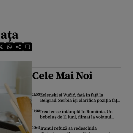
iața
Cele Mai Noi
11:53
Zelenski și Vučić, față în față la
Belgrad. Serbia își clarifică poziția față
de războiul din Ucraina
11:33
Ireal ce se întâmplă în România. Un
bebeluș de 11 luni, filmat la volanul
unei mașini
10:41
Iranul refuză să redeschidă