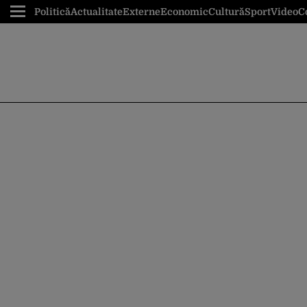
Politică
Actualitate
Externe
Economic
Cultură
Sport
Video
C