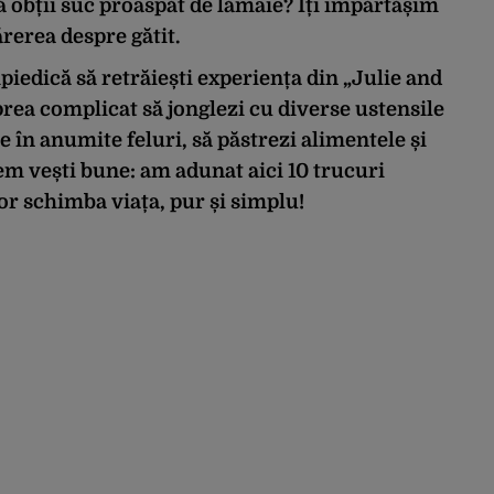
să obții suc proaspăt de lămâie? Îți împărtășim
ărerea despre gătit.
piedică să retrăiești experiența din „Julie and
 prea complicat să jonglezi cu diverse ustensile
le în anumite feluri, să păstrezi alimentele și
em vești bune: am adunat aici 10 trucuri
vor schimba viața, pur și simplu!