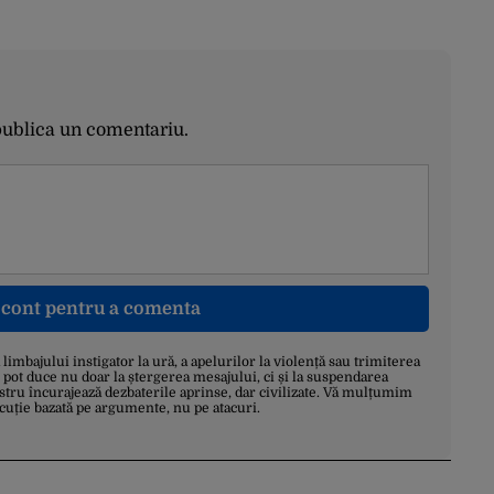
publica un comentariu.
n cont pentru a comenta
a limbajului instigator la ură, a apelurilor la violență sau trimiterea
 pot duce nu doar la ștergerea mesajului, ci și la suspendarea
stru încurajează dezbaterile aprinse, dar civilizate. Vă mulțumim
scuție bazată pe argumente, nu pe atacuri.