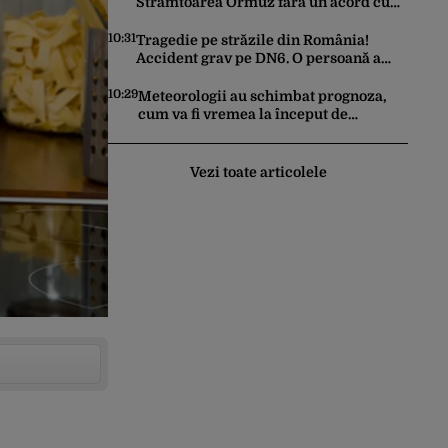
Strâmtoarea Ormuz fără un acord cu
SUA. Ce condiții pune Teheranul
10:31
Tragedie pe străzile din România!
Accident grav pe DN6. O persoană a
murit
10:29
Meteorologii au schimbat prognoza,
cum va fi vremea la început de
săptămână. ANM, informații de ultimă
oră pentru Gândul
Vezi toate articolele