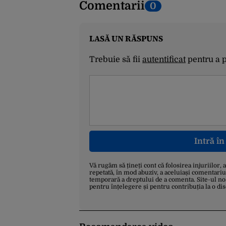
Comentarii
0
LASĂ UN RĂSPUNS
Trebuie să fii
autentificat
pentru a 
Intră î
Vă rugăm să țineți cont că folosirea injuriilor, 
repetată, în mod abuziv, a aceluiași comentariu
temporară a dreptului de a comenta. Site-ul no
pentru înțelegere și pentru contribuția la o di