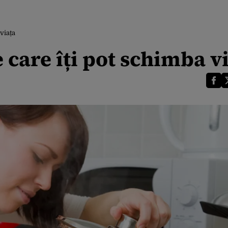
 viața
 care îți pot schimba v