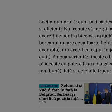
Lecția numărul 1: cum poți să de
și eficient? Nu trebuie să mergi la
exercițiile pentru bicepși nu ajut
borcanul nu are ceva foarte lichid
exemplu), întoarce-l cu capul în j
cuțit). A doua variantă: lipește 
răsucește cu putere (sau adaugă ș
mai bună). Iată și celelalte trucur
Zelenski și
DIPLOMAȚIE
Vučić, față în față la
Belgrad. Serbia își
clarifică poziția față de
războiul din Ucraina
11:53