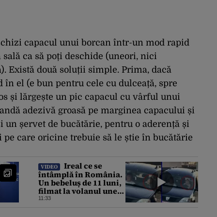
schizi capacul unui borcan într-un mod rapid
 sală ca să poți deschide (uneori, nici
ă). Există două soluții simple. Prima, dacă
 în el (e bun pentru cele cu dulceață, spre
os și lărgește un pic capacul cu vârful unui
o bandă adezivă groasă pe marginea capacului și
i un șervet de bucătărie, pentru o aderență și
i pe care oricine trebuie să le știe în bucătărie
Ireal ce se
VIDEO
întâmplă în România.
Un bebeluș de 11 luni,
filmat la volanul unei
mașini
11:33