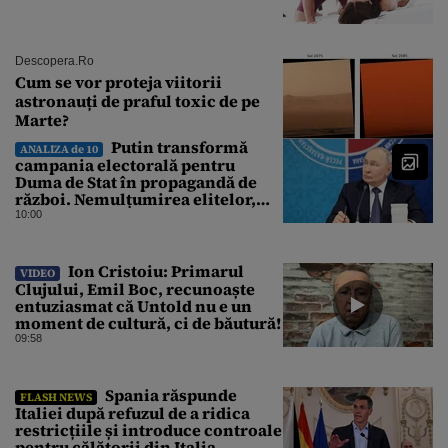
Descopera.ro
Cum se vor proteja viitorii
astronauți de praful toxic de pe
Marte?
Putin transformă
ANALIZA de 10
campania electorală pentru
Duma de Stat în propagandă de
război. Nemulțumirea elitelor,
tratată cu indiferență la Kremlin
10:00
Ion Cristoiu: Primarul
VIDEO
Clujului, Emil Boc, recunoaște
entuziasmat că Untold nu e un
moment de cultură, ci de băutură!
09:58
Spania răspunde
FLASH NEWS
Italiei după refuzul de a ridica
restricțiile și introduce controale
pentru călătorii din Italia