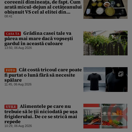
coreenii dimineața, de fapt. Cum
arată micul-dejun al cetățeanului
obișnuit VS cel al elitei din
Phenian
08:41
Grădina casei tale va
CASA TA
părea mai mare dacă vopsești
gardul în această culoare
13:50, 06 Aug 2026
Cât costă tricoul care poate
FOTO
fi purtat o lună fără să necesite
spălare
11:45, 06 Aug 2026
Alimentele pe care nu
UTILE
trebuie să le ții niciodată pe ușa
frigiderului. De ce se strică mai
repede
10:29, 06 Aug 2026