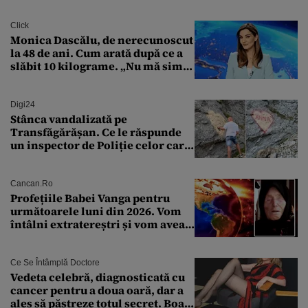
finanțare uriașă
Click
Monica Dascălu, de nerecunoscut
la 48 de ani. Cum arată după ce a
slăbit 10 kilograme. „Nu mă simt
bine în această perioadă”
Digi24
Stânca vandalizată pe
Transfăgărășan. Ce le răspunde
un inspector de Poliție celor care
întreabă: „Dar ce a făcut?”
Cancan.ro
Profețiile Babei Vanga pentru
următoarele luni din 2026. Vom
întâlni extratereștri și vom avea
un nou conflict global
Ce Se Întâmplă Doctore
Vedeta celebră, diagnosticată cu
cancer pentru a doua oară, dar a
ales să păstreze totul secret. Boala