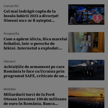
Cancan.ro
Cel mai îndrăgit cuplu de la
Insula Iubirii 2025 a divorțat!
Nimeni nu s-ar fi așteptat
vreodată la așa ceva
Prosport.ro
Cum a apărut Alicia, fiica marelui
fotbalist, într-o pereche de
bikini. Internetul a explodat:
„Zeiță superbă!”
Adevarul
Achizițiile de armament pe care
România le face cu Ucraina prin
programul SAFE, criticate de un
expert în securitate: „Nu știm ce
arme ne trebuie”
Mediafax
Miliardarii turci de la Ford
Otosan investesc 100 de milioane
de euro în România. Banca
Transilvania le acordă o