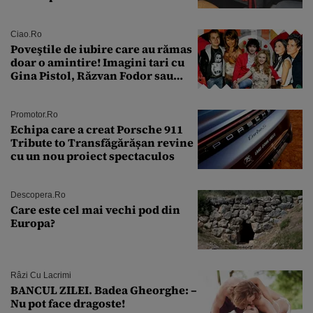
a fost descoperită la un control de
rutină
Ciao.ro
Poveştile de iubire care au rămas
doar o amintire! Imagini tari cu
Gina Pistol, Răzvan Fodor sau
Andra Măruţă şi foştii parteneri
Promotor.ro
Echipa care a creat Porsche 911
Tribute to Transfăgărășan revine
cu un nou proiect spectaculos
Descopera.ro
Care este cel mai vechi pod din
Europa?
Râzi Cu Lacrimi
BANCUL ZILEI. Badea Gheorghe: –
Nu pot face dragoste!