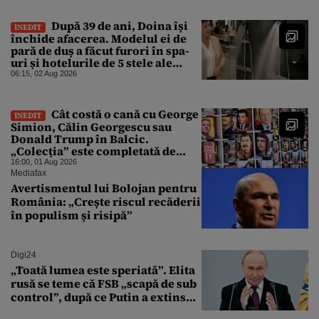
După 39 de ani, Doina își
INEDIT
închide afacerea. Modelul ei de
pară de duș a făcut furori în spa-
uri și hotelurile de 5 stele ale
lumii. Ce nu a mai mers
06:15, 02 Aug 2026
Cât costă o cană cu George
INEDIT
Simion, Călin Georgescu sau
Donald Trump în Balcic.
„Colecția” este completată de
Nicușor Dan, Ceaușescu și Stalin
16:00, 01 Aug 2026
Mediafax
Avertismentul lui Bolojan pentru
România: „Crește riscul recăderii
în populism și risipă”
Digi24
„Toată lumea este speriată”. Elita
rusă se teme că FSB „scapă de sub
control”, după ce Putin a extins
puterea serviciului