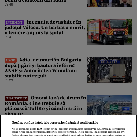
09:48
Incendiu devastator în
INCIDENT
județul Vâlcea. Un bărbat a murit,
o femeie a ajuns la spital
09:41
Adio, drumuri în Bulgaria
LEGE
după țigări și băutură ieftine!
ANAF și Autoritatea Vamală au
stabilit noi reguli
09:29
O nouă taxă de drum în
TRANSPORT
România. Cine trebuie să
plătească TollRo și când intră în
vigoare
09:15
Nouă ne pasă ca datele tale personale să rămână confidențiale
Noi și partenerii noștri
1019
stocăm și/sau accesăm informații pe dispozitivul dvs., precum identificatorii
cookie unici pentru prelucrarea datelor cu caracter personal. Puteți accepta sau gestiona preferințele dvs.
făcând clic mai jos, respectiv vă puteți opune utilizării unui interes legitim în orice moment pe pagina cu