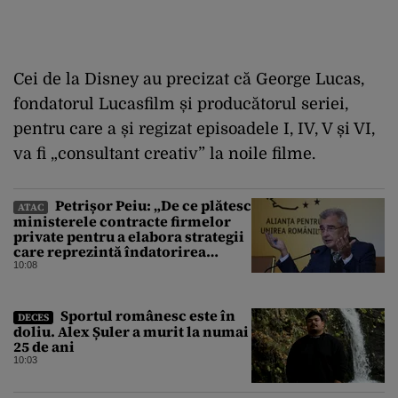
Cei de la Disney au precizat că George Lucas,
fondatorul Lucasfilm și producătorul seriei,
pentru care a și regizat episoadele I, IV, V și VI,
va fi „consultant creativ” la noile filme.
Petrișor Peiu: „De ce plătesc
ATAC
ministerele contracte firmelor
private pentru a elabora strategii
care reprezintă îndatorirea
angajaților din minister?”
10:08
Sportul românesc este în
DECES
doliu. Alex Șuler a murit la numai
25 de ani
10:03