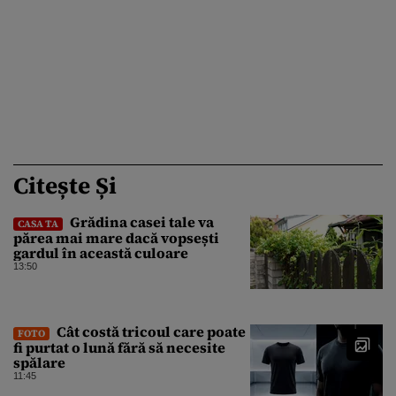
Citește Și
Grădina casei tale va
CASA TA
părea mai mare dacă vopsești
gardul în această culoare
13:50
Cât costă tricoul care poate
FOTO
fi purtat o lună fără să necesite
spălare
11:45