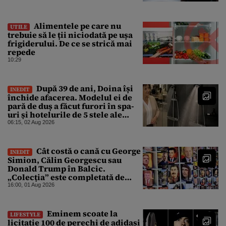
Alimentele pe care nu
UTILE
trebuie să le ții niciodată pe ușa
frigiderului. De ce se strică mai
repede
10:29
După 39 de ani, Doina își
INEDIT
închide afacerea. Modelul ei de
pară de duș a făcut furori în spa-
uri și hotelurile de 5 stele ale
lumii. Ce nu a mai mers
06:15, 02 Aug 2026
Cât costă o cană cu George
INEDIT
Simion, Călin Georgescu sau
Donald Trump în Balcic.
„Colecția” este completată de
Nicușor Dan, Ceaușescu și Stalin
16:00, 01 Aug 2026
Eminem scoate la
LIFESTYLE
licitație 100 de perechi de adidași