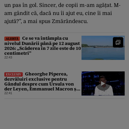
un pas în gol. Sincer, de copii m-am agățat. M-
am gândit că, dacă nu îi ajut eu, cine îi mai
ajută?”, a mai spus Zmărăndescu.
Ce se va întâmpla cu
ALERTĂ
nivelul Dunării până pe 12 august
2026: „Scăderea în 7 zile este de 10
centimetri”
22:43
Gheorghe Piperea,
EXCLUSIV
dezvăluiri exclusive pentru
Gândul despre cum Ursula von
der Leyen, Emmanuel Macron și
Zelenski plănuiesc pe Signal să îl
22:41
pună „la respect” pe Trump