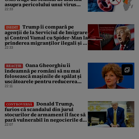
asupra pericolului unui virus
pentru care nu există vaccin
22:33
Trump îi compară pe
INEDIT
agenții de la Serviciul de Imigrare
și Control Vamal cu Spider-Man la
prinderea migranților ilegali și a
infractorilor
22:33
Oana Gheorghiu îi
REACȚIE
îndeamnă pe români să nu mai
folosească mașinile de spălat și
uscătoarele pentru reducerea
consumului de energie
22:11
Donald Trump,
CONTROVERSĂ
furios că scandalul din jurul
stocurilor de armament îl face să
pară vulnerabil în negocierile de
pace cu Iranul
22:07