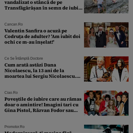
vandalizat o stâncă de pe
Transfăgărășan în semn de iubire
față de „Anna”
Cancan.ro
Valentin Sanfira o acuză pe
Codruța de adulter? 'Am iubit doi
ochi ce m-au înșelat!'
Ce Se Întâmplă Doctore
Cum arată astăzi Dana
Nicolaescu, la 13 ani de la
moartea lui Sergiu Nicolaescu.
Transformarea care i-a surprins
pe toți
Ciao.ro
Poveştile de iubire care au rămas
doar o amintire! Imagini tari cu
Gina Pistol, Răzvan Fodor sau
Andra Măruţă şi foştii parteneri
Promotor.ro
Modernizează-ți mașina fără