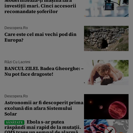
investiții mari. Cinci accesorii
recomandate șoferilor
Descopera.ro
Care este cel mai vechi pod din
Europa?
Râzi Cu Lacrimi
BANCUL ZILEI. Badea Gheorghe: –
Nu pot face dragoste!
Descopera.ro
Astronomii ar fi descoperit prima
exolună din afara Sistemului
Solar
Ebola s-ar putea
SĂNĂTATE
răspândi mai rapid de la mutații.
OMS trage un semnal de alarmă