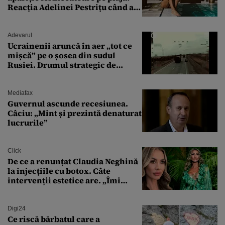
Reacția Adelinei Pestrițu când a
văzut-o
Adevarul
Ucrainenii aruncă în aer „tot ce
mișcă” pe o șosea din sudul
Rusiei. Drumul strategic de
aprovizionare către Crimeea este
controlat complet
Mediafax
Guvernul ascunde recesiunea.
Câciu: „Mint și prezintă denaturat
lucrurile”
Click
De ce a renunțat Claudia Neghină
la injecțiile cu botox. Câte
intervenții estetice are. „Îmi
îngheață fața”
Digi24
Ce riscă bărbatul care a