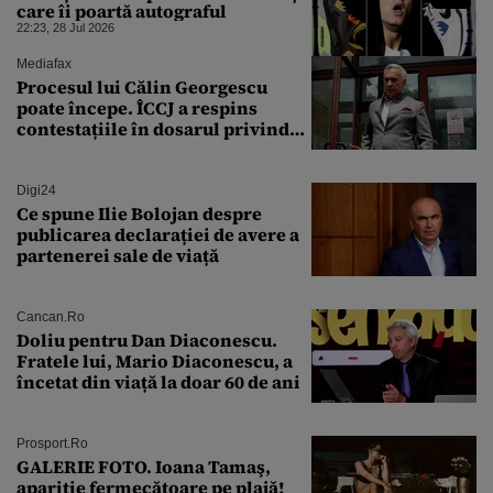
care îi poartă autograful
22:23, 28 Jul 2026
Mediafax
Procesul lui Călin Georgescu
poate începe. ÎCCJ a respins
contestațiile în dosarul privind
lovitura de stat
Digi24
Ce spune Ilie Bolojan despre
publicarea declarației de avere a
partenerei sale de viață
Cancan.ro
Doliu pentru Dan Diaconescu.
Fratele lui, Mario Diaconescu, a
încetat din viață la doar 60 de ani
Prosport.ro
GALERIE FOTO. Ioana Tamaş,
apariție fermecătoare pe plajă!