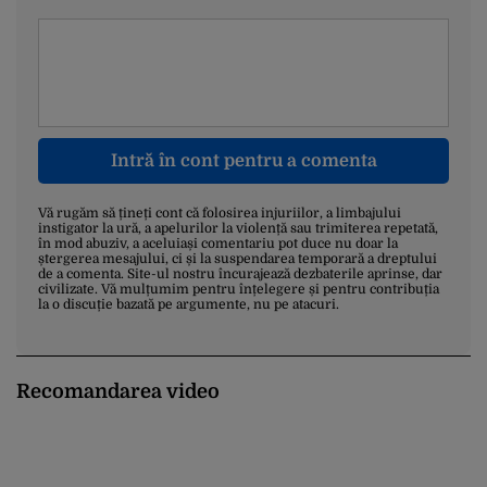
Intră în cont pentru a comenta
Vă rugăm să țineți cont că folosirea injuriilor, a limbajului
instigator la ură, a apelurilor la violență sau trimiterea repetată,
în mod abuziv, a aceluiași comentariu pot duce nu doar la
ștergerea mesajului, ci și la suspendarea temporară a dreptului
de a comenta. Site-ul nostru încurajează dezbaterile aprinse, dar
civilizate. Vă mulțumim pentru înțelegere și pentru contribuția
la o discuție bazată pe argumente, nu pe atacuri.
Recomandarea video