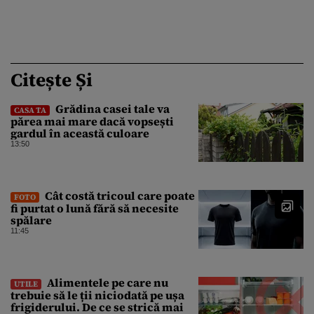
Citește Și
Grădina casei tale va
CASA TA
părea mai mare dacă vopsești
gardul în această culoare
13:50
Cât costă tricoul care poate
FOTO
fi purtat o lună fără să necesite
spălare
11:45
Alimentele pe care nu
UTILE
trebuie să le ții niciodată pe ușa
frigiderului. De ce se strică mai