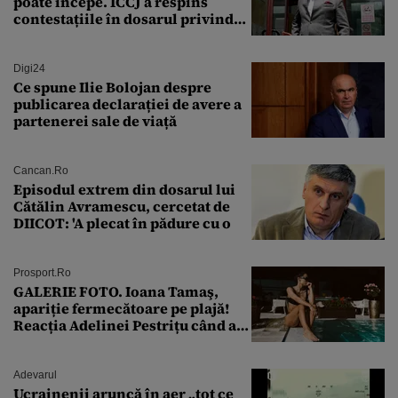
poate începe. ÎCCJ a respins
contestațiile în dosarul privind
lovitura de stat
Digi24
Ce spune Ilie Bolojan despre
publicarea declarației de avere a
partenerei sale de viață
Cancan.ro
Episodul extrem din dosarul lui
Cătălin Avramescu, cercetat de
DIICOT: 'A plecat în pădure cu o
Prosport.ro
GALERIE FOTO. Ioana Tamaş,
apariție fermecătoare pe plajă!
Reacția Adelinei Pestrițu când a
văzut-o
Adevarul
Ucrainenii aruncă în aer „tot ce