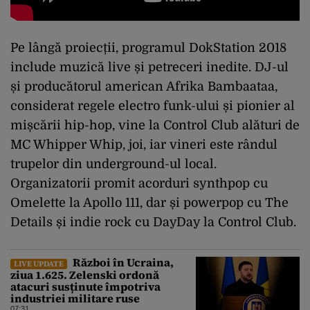
Pe lângă proiecții, programul DokStation 2018
include muzică live și petreceri inedite. DJ-ul
și producătorul american Afrika Bambaataa,
considerat regele electro funk-ului și pionier al
mișcării hip-hop, vine la Control Club alături de
MC Whipper Whip, joi, iar vineri este rândul
trupelor din underground-ul local.
Organizatorii promit acorduri synthpop cu
Omelette la Apollo 111, dar și powerpop cu The
Details și indie rock cu DayDay la Control Club.
Război în Ucraina,
LIVE UPDATE
ziua 1.625. Zelenski ordonă
atacuri susținute împotriva
industriei militare ruse
07:31