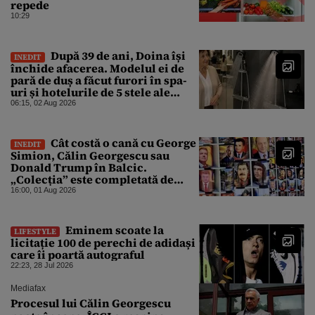
repede
10:29
După 39 de ani, Doina își
INEDIT
închide afacerea. Modelul ei de
pară de duș a făcut furori în spa-
uri și hotelurile de 5 stele ale
lumii. Ce nu a mai mers
06:15, 02 Aug 2026
Cât costă o cană cu George
INEDIT
Simion, Călin Georgescu sau
Donald Trump în Balcic.
„Colecția” este completată de
Nicușor Dan, Ceaușescu și Stalin
16:00, 01 Aug 2026
Eminem scoate la
LIFESTYLE
licitație 100 de perechi de adidași
care îi poartă autograful
22:23, 28 Jul 2026
Mediafax
Procesul lui Călin Georgescu