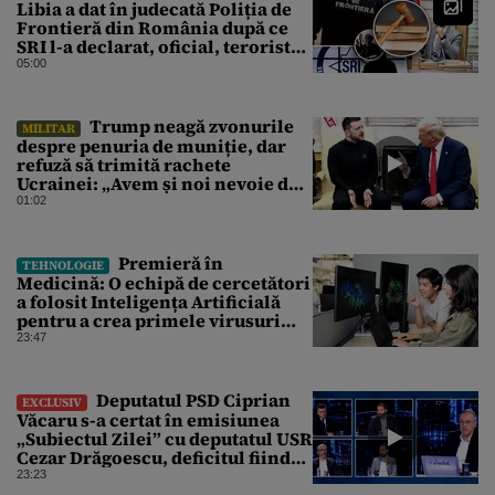
Libia a dat în judecată Poliția de
Frontieră din România după ce
SRI l-a declarat, oficial, terorist
ISIS
05:00
Trump neagă zvonurile
MILITAR
despre penuria de muniție, dar
refuză să trimită rachete
Ucrainei: „Avem și noi nevoie de
rachete”
01:02
Premieră în
TEHNOLOGIE
Medicină: O echipă de cercetători
a folosit Inteligența Artificială
pentru a crea primele virusuri
sintetice la tratarea de E.coli
23:47
Deputatul PSD Ciprian
EXCLUSIV
Văcaru s-a certat în emisiunea
„Subiectul Zilei” cu deputatul USR
Cezar Drăgoescu, deficitul fiind
motivul scandalului
23:23