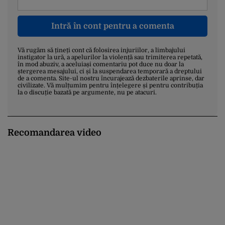
Intră în cont pentru a comenta
Vă rugăm să țineți cont că folosirea injuriilor, a limbajului
instigator la ură, a apelurilor la violență sau trimiterea repetată,
în mod abuziv, a aceluiași comentariu pot duce nu doar la
ștergerea mesajului, ci și la suspendarea temporară a dreptului
de a comenta. Site-ul nostru încurajează dezbaterile aprinse, dar
civilizate. Vă mulțumim pentru înțelegere și pentru contribuția
la o discuție bazată pe argumente, nu pe atacuri.
Recomandarea video