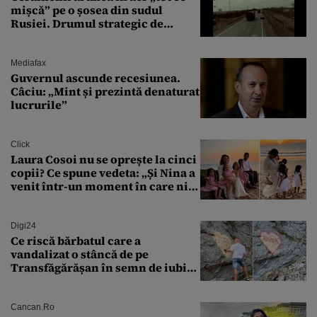
mișcă” pe o șosea din sudul
Rusiei. Drumul strategic de
aprovizionare către Crimeea este
controlat complet
Mediafax
Guvernul ascunde recesiunea.
Câciu: „Mint și prezintă denaturat
lucrurile”
Click
Laura Cosoi nu se oprește la cinci
copii? Ce spune vedeta: „Și Nina a
venit într-un moment în care nici
măcar nu mai discutam”
Digi24
Ce riscă bărbatul care a
vandalizat o stâncă de pe
Transfăgărășan în semn de iubire
față de „Anna”
Cancan.ro