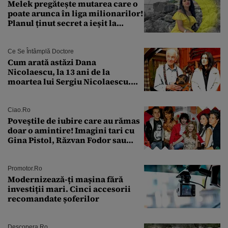
Melek pregătește mutarea care o
poate arunca în liga milionarilor!
Planul ținut secret a ieșit la
lumină
Ce Se Întâmplă Doctore
Cum arată astăzi Dana
Nicolaescu, la 13 ani de la
moartea lui Sergiu Nicolaescu.
Transformarea care i-a surprins
pe toți
Ciao.ro
Poveştile de iubire care au rămas
doar o amintire! Imagini tari cu
Gina Pistol, Răzvan Fodor sau
Andra Măruţă şi foştii parteneri
Promotor.ro
Modernizează-ți mașina fără
investiții mari. Cinci accesorii
recomandate șoferilor
Descopera.ro