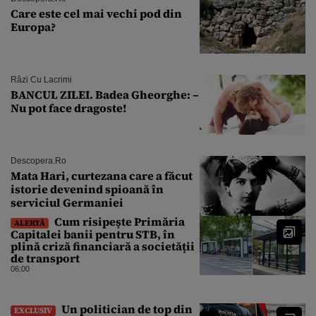
Care este cel mai vechi pod din
Europa?
Râzi Cu Lacrimi
BANCUL ZILEI. Badea Gheorghe: –
Nu pot face dragoste!
Descopera.ro
Mata Hari, curtezana care a făcut
istorie devenind spioană în
serviciul Germaniei
Cum risipește Primăria
ALERTĂ
Capitalei banii pentru STB, în
plină criză financiară a societății
de transport
06:00
Un politician de top din
EXCLUSIV