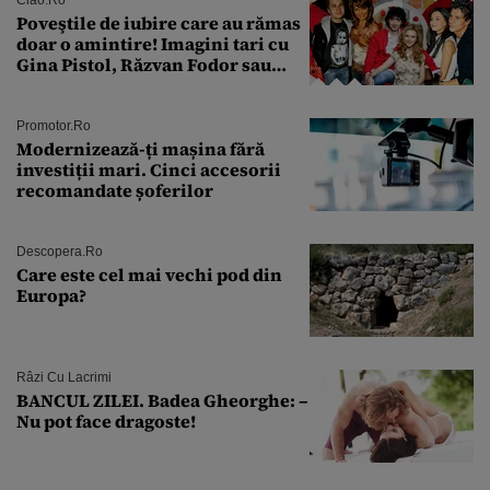
Poveştile de iubire care au rămas
doar o amintire! Imagini tari cu
Gina Pistol, Răzvan Fodor sau
Andra Măruţă şi foştii parteneri
Promotor.ro
Modernizează-ți mașina fără
investiții mari. Cinci accesorii
recomandate șoferilor
Descopera.ro
Care este cel mai vechi pod din
Europa?
Râzi Cu Lacrimi
BANCUL ZILEI. Badea Gheorghe: –
Nu pot face dragoste!