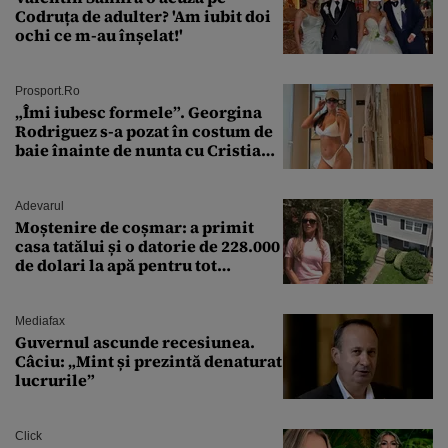
Codruța de adulter? 'Am iubit doi
ochi ce m-au înșelat!'
Prosport.ro
„Îmi iubesc formele”. Georgina
Rodriguez s-a pozat în costum de
baie înainte de nunta cu Cristiano
Ronaldo
Adevarul
Moștenire de coșmar: a primit
casa tatălui și o datorie de 228.000
de dolari la apă pentru tot
cartierul
Mediafax
Guvernul ascunde recesiunea.
Câciu: „Mint și prezintă denaturat
lucrurile”
Click