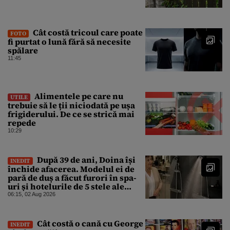
Cât costă tricoul care poate
FOTO
fi purtat o lună fără să necesite
spălare
11:45
Alimentele pe care nu
UTILE
trebuie să le ții niciodată pe ușa
frigiderului. De ce se strică mai
repede
10:29
După 39 de ani, Doina își
INEDIT
închide afacerea. Modelul ei de
pară de duș a făcut furori în spa-
uri și hotelurile de 5 stele ale
lumii. Ce nu a mai mers
06:15, 02 Aug 2026
Cât costă o cană cu George
INEDIT