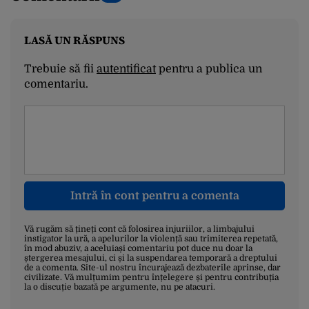
LASĂ UN RĂSPUNS
Trebuie să fii
autentificat
pentru a publica un
comentariu.
Intră în cont pentru a comenta
Vă rugăm să țineți cont că folosirea injuriilor, a limbajului
instigator la ură, a apelurilor la violență sau trimiterea repetată,
în mod abuziv, a aceluiași comentariu pot duce nu doar la
ștergerea mesajului, ci și la suspendarea temporară a dreptului
de a comenta. Site-ul nostru încurajează dezbaterile aprinse, dar
civilizate. Vă mulțumim pentru înțelegere și pentru contribuția
la o discuție bazată pe argumente, nu pe atacuri.