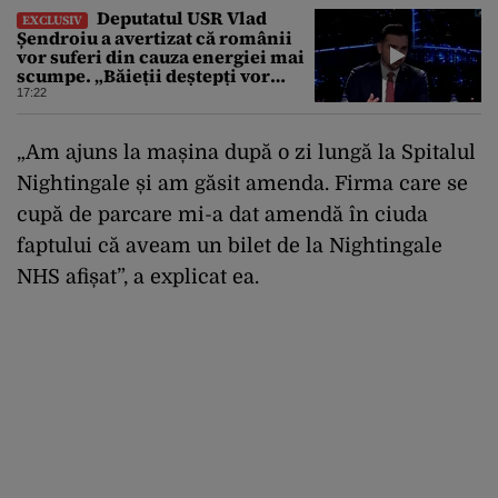
Deputatul USR Vlad
EXCLUSIV
Șendroiu a avertizat că românii
vor suferi din cauza energiei mai
scumpe. „Băieții deștepți vor
specula și după vor crește
17:22
prețurile”
„Am ajuns la mașina după o zi lungă la Spitalul
Nightingale și am găsit amenda. Firma care se
cupă de parcare mi-a dat amendă în ciuda
faptului că aveam un bilet de la Nightingale
NHS afișat”, a explicat ea.