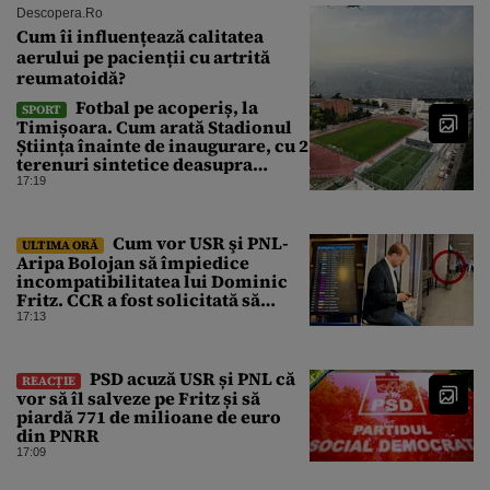
Descopera.ro
Cum îi influențează calitatea
aerului pe pacienții cu artrită
reumatoidă?
Fotbal pe acoperiș, la
SPORT
Timișoara. Cum arată Stadionul
Știința înainte de inaugurare, cu 2
terenuri sintetice deasupra
tribunei
17:19
Cum vor USR şi PNL-
ULTIMA ORĂ
Aripa Bolojan să împiedice
incompatibilitatea lui Dominic
Fritz. CCR a fost solicitată să
intervină
17:13
PSD acuză USR și PNL că
REACȚIE
vor să îl salveze pe Fritz și să
piardă 771 de milioane de euro
din PNRR
17:09