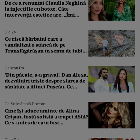
De ce a renunțat Claudia Neghină
la injecțiile cu botox. Câte
intervenții estetice are. „Îmi
îngheață fața”
Digi24
Ce riscă bărbatul care a
vandalizat o stâncă de pe
Transfăgărășan în semn de iubire
față de „Anna”
Cancan.ro
'Din păcate, s-a gravat'. Dan Alexa,
dezvăluiri triste despre starea de
sănătate a Alinei Pușcău. Ce
discuție au avut cu două zile în
urmă
Ce Se Întâmplă Doctore
Cine își aduce aminte de Alina
Crișan, fostă solistă a trupei ASIA?
Ce s-a ales de ea: a fost
condamnată la închisoare cu
suspendare. Ce acuzații i se aduc
Ciao.ro