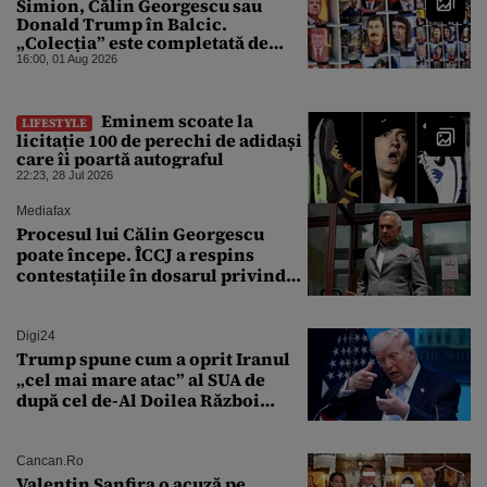
Simion, Călin Georgescu sau
Donald Trump în Balcic.
„Colecția” este completată de
Nicușor Dan, Ceaușescu și Stalin
16:00, 01 Aug 2026
Eminem scoate la
LIFESTYLE
licitație 100 de perechi de adidași
care îi poartă autograful
22:23, 28 Jul 2026
Mediafax
Procesul lui Călin Georgescu
poate începe. ÎCCJ a respins
contestațiile în dosarul privind
lovitura de stat
Digi24
Trump spune cum a oprit Iranul
„cel mai mare atac” al SUA de
după cel de-Al Doilea Război
Mondial
Cancan.ro
Valentin Sanfira o acuză pe