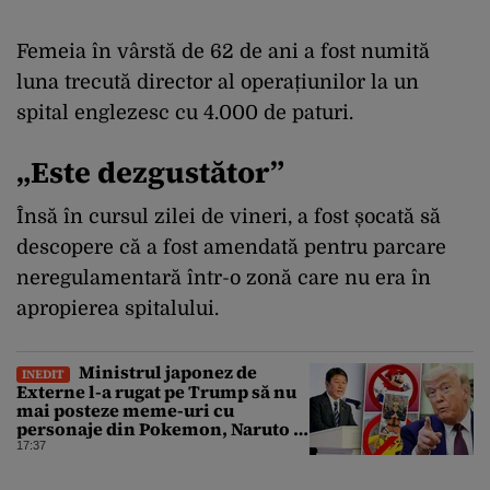
Femeia în vârstă de 62 de ani a fost numită
luna trecută director al operațiunilor la un
spital englezesc cu 4.000 de paturi.
„Este dezgustător”
Însă în cursul zilei de vineri, a fost șocată să
descopere că a fost amendată pentru parcare
neregulamentară într-o zonă care nu era în
apropierea spitalului.
Ministrul japonez de
INEDIT
Externe l-a rugat pe Trump să nu
mai posteze meme-uri cu
personaje din Pokemon, Naruto și
Mario pe platformele social-
17:37
media