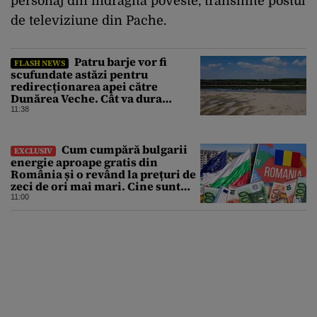
personaj din îndrăgita poveste, transmite postul
de televiziune din Pache.
Patru barje vor fi
FLASH NEWS
scufundate astăzi pentru
redirecționarea apei către
Dunărea Veche. Cât va dura
operațiunea
11:38
Cum cumpără bulgarii
EXCLUSIV
energie aproape gratis din
România și o revând la prețuri de
zeci de ori mai mari. Cine sunt
noii „băieți deștepți” din energie
11:00
de la sud de Dunăre