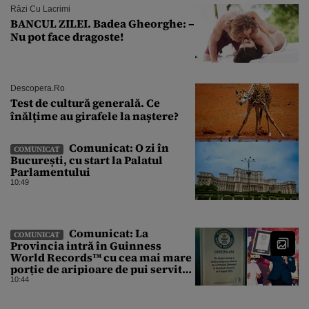
Râzi Cu Lacrimi
BANCUL ZILEI. Badea Gheorghe: –
Nu pot face dragoste!
Descopera.ro
Test de cultură generală. Ce
înălțime au girafele la naștere?
Comunicat: O zi în
COMUNICAT
București, cu start la Palatul
Parlamentului
10:49
Comunicat: La
COMUNICAT
Provincia intră în Guinness
World Records™ cu cea mai mare
porție de aripioare de pui servită
la un eveniment
10:44