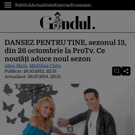
Politică
Actualitate
Externe
Economic
DANSEZ PENTRU TINE, sezonul 13,
din 26 octombrie la ProTv. Ce
noutăți aduce noul sezon
Alina Matis
,
Mădălina Chițu
Publicat:
26.10.2012, 22:15
Actualizat:
29.07.2014, 20:51