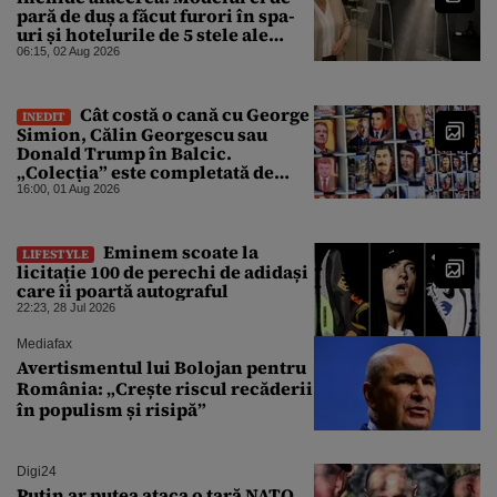
pară de duș a făcut furori în spa-
uri și hotelurile de 5 stele ale
lumii. Ce nu a mai mers
06:15, 02 Aug 2026
Cât costă o cană cu George
INEDIT
Simion, Călin Georgescu sau
Donald Trump în Balcic.
„Colecția” este completată de
Nicușor Dan, Ceaușescu și Stalin
16:00, 01 Aug 2026
Eminem scoate la
LIFESTYLE
licitație 100 de perechi de adidași
care îi poartă autograful
22:23, 28 Jul 2026
Mediafax
Avertismentul lui Bolojan pentru
România: „Crește riscul recăderii
în populism și risipă”
Digi24
Putin ar putea ataca o țară NATO