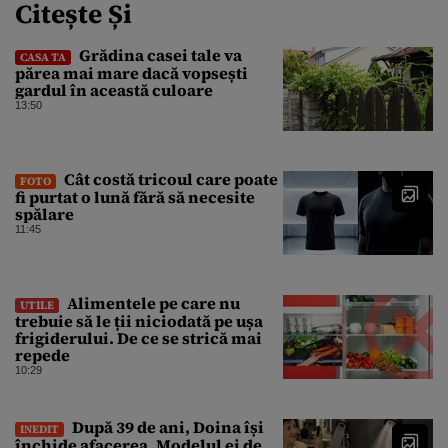
Citește Și
Grădina casei tale va
CASA TA
părea mai mare dacă vopsești
gardul în această culoare
13:50
Cât costă tricoul care poate
FOTO
fi purtat o lună fără să necesite
spălare
11:45
Alimentele pe care nu
UTILE
trebuie să le ții niciodată pe ușa
frigiderului. De ce se strică mai
repede
10:29
După 39 de ani, Doina își
INEDIT
închide afacerea. Modelul ei de