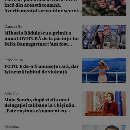
încă din această toamnă.
Avertismentul serviciilor secrete
americane
Cancan.ro
Mihaela Rădulescu a primit o
nouă LOVITURĂ de la părinții lui
Felix Baumgartner: 'Am fost
ȘTEARSĂ complet din
Prosport.ro
FOTO. E de-o frumusețe rară, dar
își acuză iubitul de violență
Adevarul
Maia Sandu, după vizita unei
delegației talibane la Chișinău:
„Este rușinos că oameni cu
funcții înalte nu se
documentează”
Mediafax