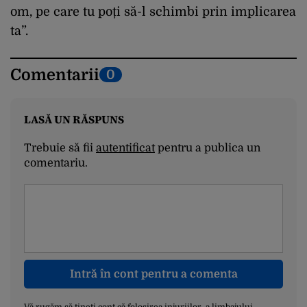
om, pe care tu poți să-l schimbi prin implicarea
ta”.
Comentarii
0
LASĂ UN RĂSPUNS
Trebuie să fii
autentificat
pentru a publica un
comentariu.
Intră în cont pentru a comenta
Vă rugăm să țineți cont că folosirea injuriilor, a limbajului