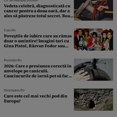
Ce Se Întâmplă Doctore
Vedeta celebră, diagnosticată cu
cancer pentru a doua oară, dar a
ales să păstreze totul secret. Boala
a fost descoperită la un control de
rutină
Ciao.ro
Poveştile de iubire care au rămas
doar o amintire! Imagini tari cu
Gina Pistol, Răzvan Fodor sau
Andra Măruţă şi foştii parteneri
Promotor.ro
2026: Care e presiunea corectă în
anvelope pe caniculă.
Cauciucurile de iarnă pot să facă
explozie la peste 40°C?
Descopera.ro
Care este cel mai vechi pod din
Europa?