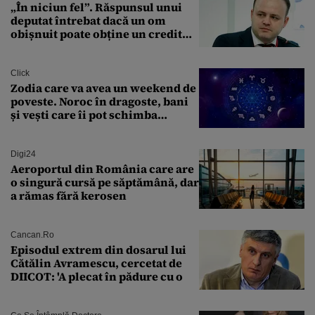
„În niciun fel”. Răspunsul unui
deputat întrebat dacă un om
obișnuit poate obține un credit
ipotecar
Click
Zodia care va avea un weekend de
poveste. Noroc în dragoste, bani
și vești care îi pot schimba
viitorul
Digi24
Aeroportul din România care are
o singură cursă pe săptămână, dar
a rămas fără kerosen
Cancan.ro
Episodul extrem din dosarul lui
Cătălin Avramescu, cercetat de
DIICOT: 'A plecat în pădure cu o