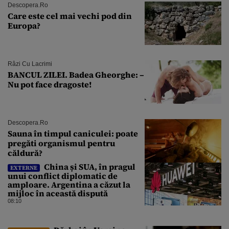
Descopera.ro
Care este cel mai vechi pod din
Europa?
Râzi Cu Lacrimi
BANCUL ZILEI. Badea Gheorghe: –
Nu pot face dragoste!
Descopera.ro
Sauna în timpul caniculei: poate
pregăti organismul pentru
căldură?
China și SUA, în pragul
EXTERNE
unui conflict diplomatic de
amploare. Argentina a căzut la
mijloc în această dispută
08:10