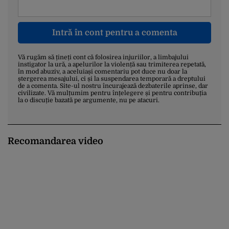
Intră în cont pentru a comenta
Vă rugăm să țineți cont că folosirea injuriilor, a limbajului
instigator la ură, a apelurilor la violență sau trimiterea repetată,
în mod abuziv, a aceluiași comentariu pot duce nu doar la
ștergerea mesajului, ci și la suspendarea temporară a dreptului
de a comenta. Site-ul nostru încurajează dezbaterile aprinse, dar
civilizate. Vă mulțumim pentru înțelegere și pentru contribuția
la o discuție bazată pe argumente, nu pe atacuri.
Recomandarea video