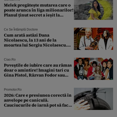
Melek pregătește mutarea care o
poate arunca în liga milionarilor!
Planul ținut secret a ieșit la
lumină
Ce Se Întâmplă Doctore
Cum arată astăzi Dana
Nicolaescu, la 13 ani de la
moartea lui Sergiu Nicolaescu.
Transformarea care i-a surprins
pe toți
Ciao.ro
Poveştile de iubire care au rămas
doar o amintire! Imagini tari cu
Gina Pistol, Răzvan Fodor sau
Andra Măruţă şi foştii parteneri
Promotor.ro
2026: Care e presiunea corectă în
anvelope pe caniculă.
Cauciucurile de iarnă pot să facă
explozie la peste 40°C?