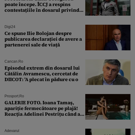
poate începe. ÎCCJ a respins
contestațiile în dosarul privind
lovitura de stat
Digi24
Ce spune Ilie Bolojan despre
publicarea declarației de avere a
partenerei sale de viață
Cancan.ro
Episodul extrem din dosarul lui
Cătălin Avramescu, cercetat de
DIICOT: 'A plecat în pădure cu o
Prosport.ro
GALERIE FOTO. Ioana Tamaş,
apariție fermecătoare pe plajă!
Reacția Adelinei Pestrițu când a
văzut-o
Adevarul