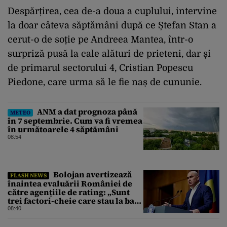
Despărțirea, cea de-a doua a cuplului, intervine
la doar câteva săptămâni după ce Ștefan Stan a
cerut-o de soție pe Andreea Mantea, într-o
surpriză pusă la cale alături de prieteni, dar și
de primarul sectorului 4, Cristian Popescu
Piedone, care urma să le fie naș de cununie.
ANM a dat prognoza până
METEO
în 7 septembrie. Cum va fi vremea
în următoarele 4 săptămâni
08:54
Bolojan avertizează
FLASH NEWS
înaintea evaluării României de
către agențiile de rating: „Sunt
trei factori-cheie care stau la baza
acestor evaluări”
08:40