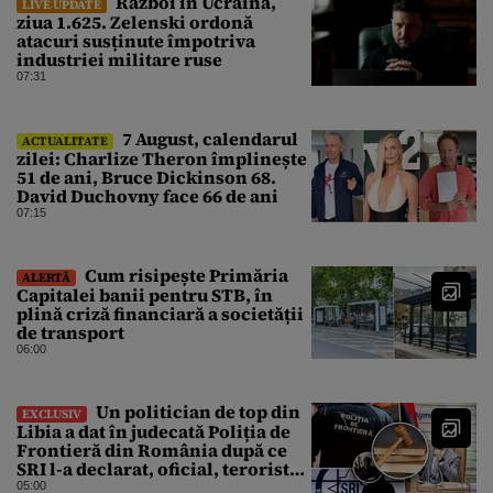
Război în Ucraina,
LIVE UPDATE
ziua 1.625. Zelenski ordonă
atacuri susținute împotriva
industriei militare ruse
07:31
7 August, calendarul
ACTUALITATE
zilei: Charlize Theron împlinește
51 de ani, Bruce Dickinson 68.
David Duchovny face 66 de ani
07:15
Cum risipește Primăria
ALERTĂ
Capitalei banii pentru STB, în
plină criză financiară a societății
de transport
06:00
Un politician de top din
EXCLUSIV
Libia a dat în judecată Poliția de
Frontieră din România după ce
SRI l-a declarat, oficial, terorist
ISIS
05:00