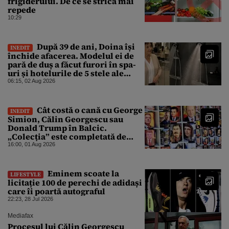
frigiderului. De ce se strică mai
repede
10:29
După 39 de ani, Doina își
INEDIT
închide afacerea. Modelul ei de
pară de duș a făcut furori în spa-
uri și hotelurile de 5 stele ale
lumii. Ce nu a mai mers
06:15, 02 Aug 2026
Cât costă o cană cu George
INEDIT
Simion, Călin Georgescu sau
Donald Trump în Balcic.
„Colecția” este completată de
Nicușor Dan, Ceaușescu și Stalin
16:00, 01 Aug 2026
Eminem scoate la
LIFESTYLE
licitație 100 de perechi de adidași
care îi poartă autograful
22:23, 28 Jul 2026
Mediafax
Procesul lui Călin Georgescu