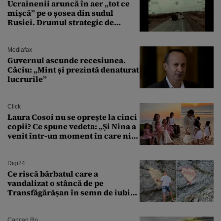
Ucrainenii aruncă în aer „tot ce
mișcă” pe o șosea din sudul
Rusiei. Drumul strategic de
aprovizionare către Crimeea este
controlat complet
Mediafax
Guvernul ascunde recesiunea.
Câciu: „Mint și prezintă denaturat
lucrurile”
Click
Laura Cosoi nu se oprește la cinci
copii? Ce spune vedeta: „Și Nina a
venit într-un moment în care nici
măcar nu mai discutam”
Digi24
Ce riscă bărbatul care a
vandalizat o stâncă de pe
Transfăgărășan în semn de iubire
față de „Anna”
Cancan.ro