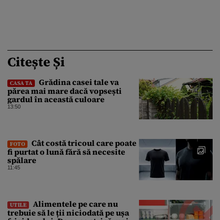
Citește Și
Grădina casei tale va
CASA TA
părea mai mare dacă vopsești
gardul în această culoare
13:50
Cât costă tricoul care poate
FOTO
fi purtat o lună fără să necesite
spălare
11:45
Alimentele pe care nu
UTILE
trebuie să le ții niciodată pe ușa