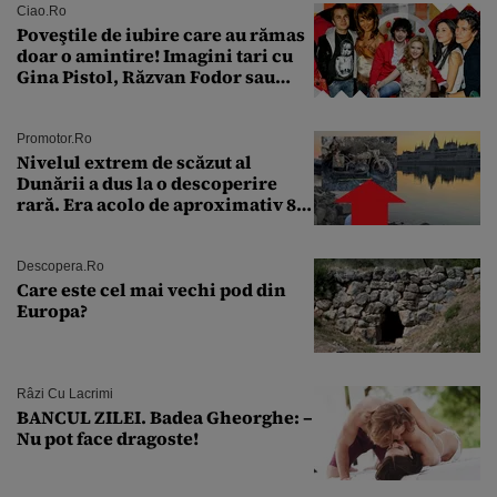
Ciao.ro
Poveştile de iubire care au rămas
doar o amintire! Imagini tari cu
Gina Pistol, Răzvan Fodor sau
Andra Măruţă şi foştii parteneri
Promotor.ro
Nivelul extrem de scăzut al
Dunării a dus la o descoperire
rară. Era acolo de aproximativ 80
de ani
Descopera.ro
Care este cel mai vechi pod din
Europa?
Râzi Cu Lacrimi
BANCUL ZILEI. Badea Gheorghe: –
Nu pot face dragoste!