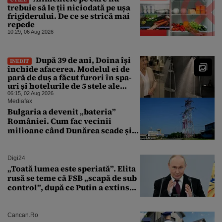
trebuie să le ții niciodată pe ușa
frigiderului. De ce se strică mai
repede
10:29, 06 Aug 2026
După 39 de ani, Doina își
INEDIT
închide afacerea. Modelul ei de
pară de duș a făcut furori în spa-
uri și hotelurile de 5 stele ale
lumii. Ce nu a mai mers
06:15, 02 Aug 2026
Mediafax
Bulgaria a devenit „bateria”
României. Cum fac vecinii
milioane când Dunărea scade și
Cernavodă produce puțin
Digi24
„Toată lumea este speriată”. Elita
rusă se teme că FSB „scapă de sub
control”, după ce Putin a extins
puterea serviciului
Cancan.ro