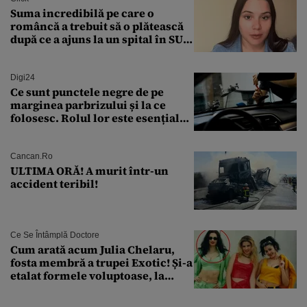
Suma incredibilă pe care o
româncă a trebuit să o plătească
după ce a ajuns la un spital în SUA:
„Asta este America”
Digi24
Ce sunt punctele negre de pe
marginea parbrizului și la ce
folosesc. Rolul lor este esențial
pentru siguranța mașinii
Cancan.ro
ULTIMA ORĂ! A murit într-un
accident teribil!
Ce Se Întâmplă Doctore
Cum arată acum Julia Chelaru,
fosta membră a trupei Exotic! Și-a
etalat formele voluptoase, la
aproape 50 de ani