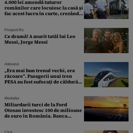
4.000 lei amendă tuturor
românilor care locuiesc la casă și
fac acest lucru în curte, crezând
că nu îi vede nimeni
Prosport.ro
Ce dramă! A murit tatăl lui Leo
Messi, Jorge Messi
Adevarul
„Era mai bun trenul vechi, era
răcoare”. Pasagerii unui tren
PESA au fost sufocați de căldură
pe ruta București-Constanța
Mediafax
Miliardarii turci de la Ford
Otosan investesc 100 de milioane
de euro în România. Banca
Transilvania le acordă o
finanțare uriașă
Click