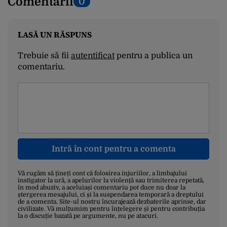
Comentarii
0
LASĂ UN RĂSPUNS
Trebuie să fii
autentificat
pentru a publica un
comentariu.
Intră în cont pentru a comenta
Vă rugăm să țineți cont că folosirea injuriilor, a limbajului
instigator la ură, a apelurilor la violență sau trimiterea repetată,
în mod abuziv, a aceluiași comentariu pot duce nu doar la
ștergerea mesajului, ci și la suspendarea temporară a dreptului
de a comenta. Site-ul nostru încurajează dezbaterile aprinse, dar
civilizate. Vă mulțumim pentru înțelegere și pentru contribuția
la o discuție bazată pe argumente, nu pe atacuri.