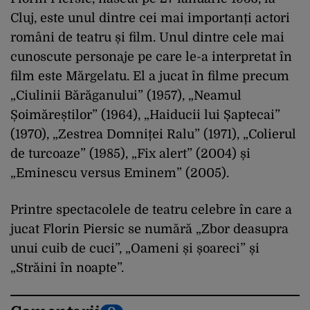
Cluj, este unul dintre cei mai importanți actori
români de teatru și film. Unul dintre cele mai
cunoscute personaje pe care le-a interpretat în
film este Mărgelatu. El a jucat în filme precum
„Ciulinii Bărăganului” (1957), „Neamul
Șoimăreștilor” (1964), „Haiducii lui Șaptecai”
(1970), „Zestrea Domniței Ralu” (1971), „Colierul
de turcoaze” (1985), „Fix alert” (2004) și
„Eminescu versus Eminem” (2005).
Printre spectacolele de teatru celebre în care a
jucat Florin Piersic se numără „Zbor deasupra
unui cuib de cuci”, „Oameni și șoareci” și
„Străini în noapte”.