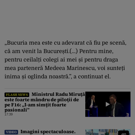
„Bucuria mea este cu adevarat că fiu pe scenă,
că am venit la București.(…) Pentru mine,
pentru ceilalți colegi ai mei și pentru draga
mea parteneră Medeea Marinescu, voi sunteți
inima și oglinda noastră.”, a continuat el.
Ministrul Radu Miruţă
FLASH NEWS
este foarte mândru de piloţii de
pe F16: „I-am simţit foarte
pasionali”
17:39
Imagini spectaculoase.
VIDEO