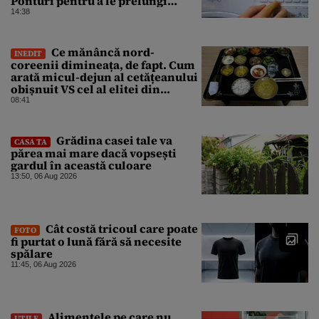
Ponturi pentru a le prelungi
durata de viață
14:38
Ce mănâncă nord-
INEDIT
coreenii dimineața, de fapt. Cum
arată micul-dejun al cetățeanului
obișnuit VS cel al elitei din
Phenian
08:41
Grădina casei tale va
CASA TA
părea mai mare dacă vopsești
gardul în această culoare
13:50, 06 Aug 2026
Cât costă tricoul care poate
FOTO
fi purtat o lună fără să necesite
spălare
11:45, 06 Aug 2026
Alimentele pe care nu
UTILE