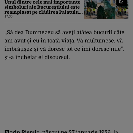
Unul dintre cele mai importante
simboluri ale Bucureștiului este
reamplasat pe clădirea Palatului
Universității
17:36
„Să dea Dumnezeu să aveți atâtea bucurii câte
am avut și eu în toată viața. Vă mulțumesc, vă
îmbrățișez și vă doresc tot ce îmi doresc mie”,
și-a încheiat el discursul.
Florin Piersic, născut pe 27 ianuarie 1936, la