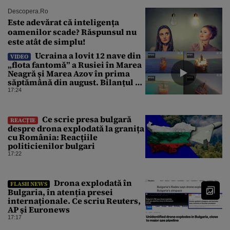
Descopera.ro
Este adevărat că inteligența
oamenilor scade? Răspunsul nu
este atât de simplu!
Ucraina a lovit 12 nave din
VIDEO
„flota fantomă” a Rusiei în Marea
Neagră și Marea Azov în prima
săptămână din august. Bilanțul a
ajuns la 218
17:24
Ce scrie presa bulgară
REACȚIE
despre drona explodată la granița
cu România: Reacțiile
politicienilor bulgari
17:22
Drona explodată în
FLASH NEWS
Bulgaria, în atenția presei
internaționale. Ce scriu Reuters,
AP și Euronews
17:17