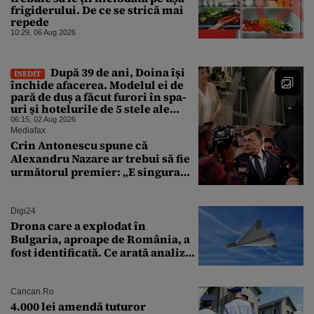
frigiderului. De ce se strică mai
repede
10:29, 06 Aug 2026
După 39 de ani, Doina își
INEDIT
închide afacerea. Modelul ei de
pară de duș a făcut furori în spa-
uri și hotelurile de 5 stele ale
lumii. Ce nu a mai mers
06:15, 02 Aug 2026
Mediafax
Crin Antonescu spune că
Alexandru Nazare ar trebui să fie
următorul premier: „E singura
soluție”
Digi24
Drona care a explodat în
Bulgaria, aproape de România, a
fost identificată. Ce arată analiza
preliminară a epavei
Cancan.ro
4.000 lei amendă tuturor