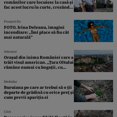
românilor care locuiesc la casă și
fac acest lucru în curte, crezând
că nu îi vede nimeni
Prosport.ro
FOTO. Irina Deleanu, imagini
incendiare: „Îmi place să fiu cât
mai naturală”
Adevarul
Orașul din inima României care a
trăit visul american. „Țara Oltului
rămâne numai cu bogații, cu
babele, cu moșnegii și cu
sărăntocii”
Mediafax
Buruiana pe care ar trebui să o ții
departe de grădină cu orice preț și
cum previi apariția ei
Click