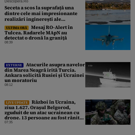
Descopera.ro
Seceta a scos la suprafață una
dintre cele mai impresionante
realizări inginerești ale
Imperiului Roman
Mesaj RO-Alert în
ULTIMA ORĂ
Tulcea. Radarele MApN au
detectat o dronă la graniţă
08:39
Atacurile asupra navelor
EXTERNE
din Marea Neagră irită Turcia.
Ankara solicită Rusiei și Ucrainei
un moratoriu
08:12
Război în Ucraina,
LIVE UPDATE
ziua 1.627. Orașul Belgorod,
zguduit de un atac ucrainean cu
drone. 13 persoane au fost rănite
și mai multe clădiri, incendiate
07:35