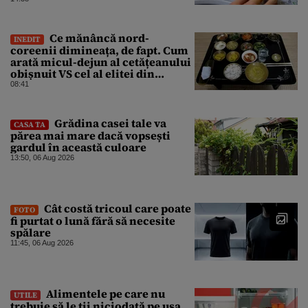
Ce mănâncă nord-
INEDIT
coreenii dimineața, de fapt. Cum
arată micul-dejun al cetățeanului
obișnuit VS cel al elitei din
Phenian
08:41
Grădina casei tale va
CASA TA
părea mai mare dacă vopsești
gardul în această culoare
13:50, 06 Aug 2026
Cât costă tricoul care poate
FOTO
fi purtat o lună fără să necesite
spălare
11:45, 06 Aug 2026
Alimentele pe care nu
UTILE
trebuie să le ții niciodată pe ușa