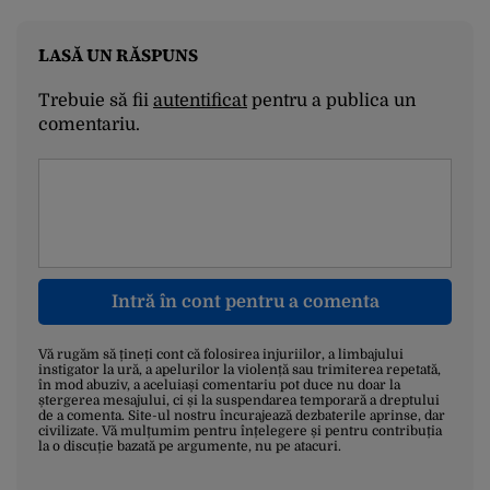
LASĂ UN RĂSPUNS
Trebuie să fii
autentificat
pentru a publica un
comentariu.
Intră în cont pentru a comenta
Vă rugăm să țineți cont că folosirea injuriilor, a limbajului
instigator la ură, a apelurilor la violență sau trimiterea repetată,
în mod abuziv, a aceluiași comentariu pot duce nu doar la
ștergerea mesajului, ci și la suspendarea temporară a dreptului
de a comenta. Site-ul nostru încurajează dezbaterile aprinse, dar
civilizate. Vă mulțumim pentru înțelegere și pentru contribuția
la o discuție bazată pe argumente, nu pe atacuri.