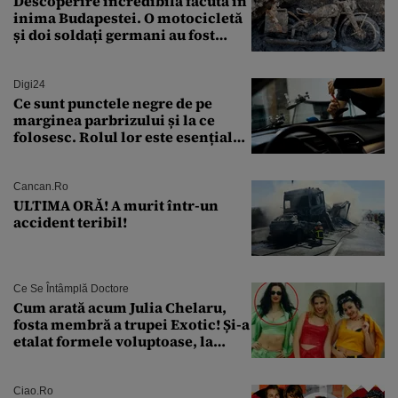
Descoperire incredibilă făcută în
inima Budapestei. O motocicletă
și doi soldați germani au fost
găsiți în Dunăre
Digi24
Ce sunt punctele negre de pe
marginea parbrizului și la ce
folosesc. Rolul lor este esențial
pentru siguranța mașinii
Cancan.ro
ULTIMA ORĂ! A murit într-un
accident teribil!
Ce Se Întâmplă Doctore
Cum arată acum Julia Chelaru,
fosta membră a trupei Exotic! Și-a
etalat formele voluptoase, la
aproape 50 de ani
Ciao.ro