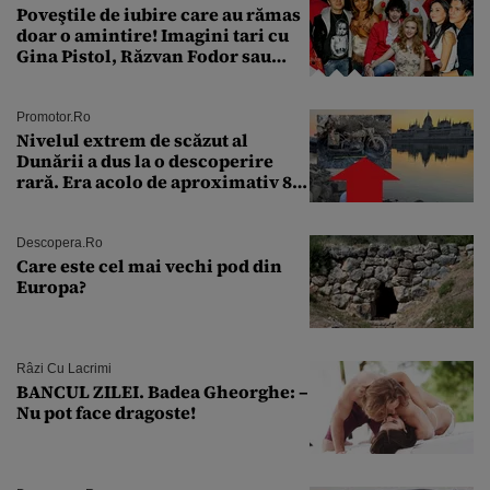
Poveştile de iubire care au rămas
doar o amintire! Imagini tari cu
Gina Pistol, Răzvan Fodor sau
Andra Măruţă şi foştii parteneri
Promotor.ro
Nivelul extrem de scăzut al
Dunării a dus la o descoperire
rară. Era acolo de aproximativ 80
de ani
Descopera.ro
Care este cel mai vechi pod din
Europa?
Râzi Cu Lacrimi
BANCUL ZILEI. Badea Gheorghe: –
Nu pot face dragoste!