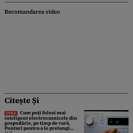
Recomandarea video
Citește Și
Cum poți folosi mai
UTILE
inteligent electrocasnicele din
gospodărie, pe timp de vară.
Ponturi pentru a le prelungi
durata de viață
14:38