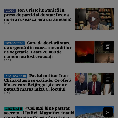
Ion Cristoiu: Panică în
VIDEO
presa de partid și de stat: Drona
nu era rusească; era ucraineană!
10:23
Canada declară stare
FOTO-VIDEO
de urgență din cauza incendiilor
de vegetație. Peste 20.000 de
oameni au fost evacuați
10:09
Pactul militar Iran-
ANALIZA de 10
China-Rusia se extinde. Ce oferă
Moscova și Beijingul și care ar
putea fi marea miză a „jocului”
10:00
«Cel mai bine păstrat
DESTINAȚII
secret» al Italiei. Magnifica insulă
considerată o Coasta Amalfi mai