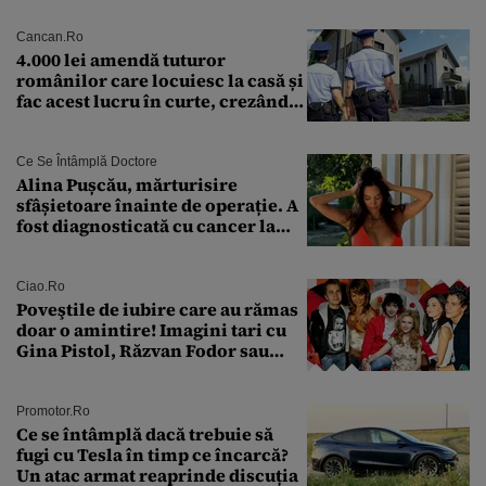
Cancan.ro
4.000 lei amendă tuturor
românilor care locuiesc la casă și
fac acest lucru în curte, crezând
că nu îi vede nimeni
Ce Se Întâmplă Doctore
Alina Pușcău, mărturisire
sfâșietoare înainte de operație. A
fost diagnosticată cu cancer la
sân în metastază: „Este singurul
tratament care o să mă ajute să
îmi salvez viața”
Ciao.ro
Poveştile de iubire care au rămas
doar o amintire! Imagini tari cu
Gina Pistol, Răzvan Fodor sau
Andra Măruţă şi foştii parteneri
Promotor.ro
Ce se întâmplă dacă trebuie să
fugi cu Tesla în timp ce încarcă?
Un atac armat reaprinde discuția