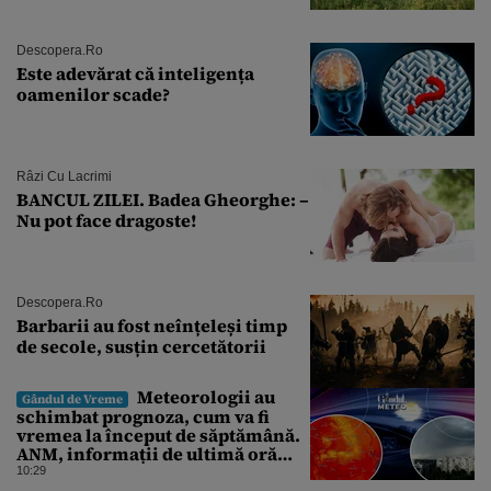
Descopera.ro
Este adevărat că inteligența
oamenilor scade?
Râzi Cu Lacrimi
BANCUL ZILEI. Badea Gheorghe: –
Nu pot face dragoste!
Descopera.ro
Barbarii au fost neînțeleși timp
de secole, susțin cercetătorii
Meteorologii au
Gândul de Vreme
schimbat prognoza, cum va fi
vremea la început de săptămână.
ANM, informații de ultimă oră
pentru Gândul
10:29