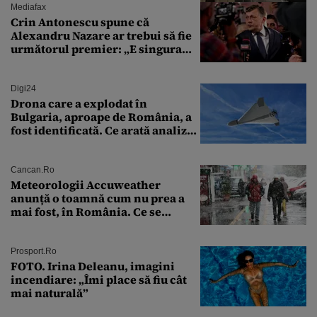
Mediafax
Crin Antonescu spune că
Alexandru Nazare ar trebui să fie
următorul premier: „E singura
soluție”
Digi24
Drona care a explodat în
Bulgaria, aproape de România, a
fost identificată. Ce arată analiza
preliminară a epavei
Cancan.ro
Meteorologii Accuweather
anunță o toamnă cum nu prea a
mai fost, în România. Ce se
întâmplă în septembrie,
octombrie și noiembrie 2026, în
București. Pe ce dată ninge
Prosport.ro
FOTO. Irina Deleanu, imagini
incendiare: „Îmi place să fiu cât
mai naturală”