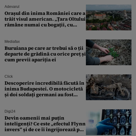
Adevarul
Orașul din inima României care a
trăit visul american. „Țara Oltului
rămâne numai cu bogații, cu
babele, cu moșnegii și cu
sărăntocii”
Mediafax
Buruiana pe care ar trebui să o ții
departe de grădină cu orice preț și
cum previi apariția ei
Click
Descoperire incredibilă făcută în
inima Budapestei. O motocicletă
și doi soldați germani au fost
găsiți în Dunăre
Digi24
Devin oamenii mai puțin
inteligenți? Ce este „efectul Flynn
invers” și de ce îi îngrijorează pe
cercetători