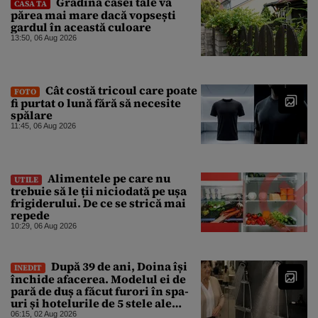
Grădina casei tale va
CASA TA
părea mai mare dacă vopsești
gardul în această culoare
13:50, 06 Aug 2026
Cât costă tricoul care poate
FOTO
fi purtat o lună fără să necesite
spălare
11:45, 06 Aug 2026
Alimentele pe care nu
UTILE
trebuie să le ții niciodată pe ușa
frigiderului. De ce se strică mai
repede
10:29, 06 Aug 2026
După 39 de ani, Doina își
INEDIT
închide afacerea. Modelul ei de
pară de duș a făcut furori în spa-
uri și hotelurile de 5 stele ale
lumii. Ce nu a mai mers
06:15, 02 Aug 2026