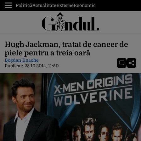
Politică
Actualitate
Externe
Economic
Hugh Jackman, tratat de cancer de
piele pentru a treia oară
Bogdan Enache
Publicat:
28.10.2014, 11:50