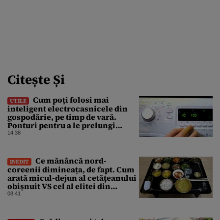
Citește Și
Cum poți folosi mai
UTILE
inteligent electrocasnicele din
gospodărie, pe timp de vară.
Ponturi pentru a le prelungi
durata de viață
14:38
Ce mănâncă nord-
INEDIT
coreenii dimineața, de fapt. Cum
arată micul-dejun al cetățeanului
obișnuit VS cel al elitei din
Phenian
08:41