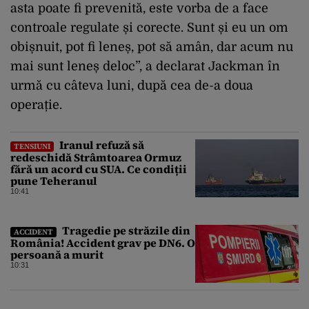
asta poate fi prevenită, este vorba de a face
controale regulate și corecte. Sunt și eu un om
obișnuit, pot fi leneș, pot să amân, dar acum nu
mai sunt leneș deloc”, a declarat Jackman în
urmă cu câteva luni, după cea de-a doua
operație.
Iranul refuză să
TENSIUNI
redeschidă Strâmtoarea Ormuz
fără un acord cu SUA. Ce condiții
pune Teheranul
10:41
Tragedie pe străzile din
ACCIDENT
România! Accident grav pe DN6. O
persoană a murit
10:31