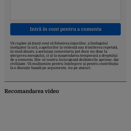
Intră în cont pentru a comenta
Vă rugăm să țineți cont că folosirea injuriilor, a limbajului
instigator la ură, a apelurilor la violență sau trimiterea repetată,
în mod abuziv, a aceluiași comentariu pot duce nu doar la
ștergerea mesajului, ci și la suspendarea temporară a dreptului
de a comenta. Site-ul nostru încurajează dezbaterile aprinse, dar
civilizate. Vă mulțumim pentru înțelegere și pentru contribuția
la o discuție bazată pe argumente, nu pe atacuri.
Recomandarea video