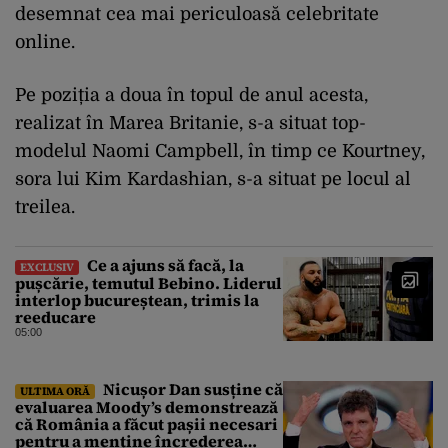
desemnat cea mai periculoasă celebritate
online.
Pe poziția a doua în topul de anul acesta,
realizat în Marea Britanie, s-a situat top-
modelul Naomi Campbell, în timp ce Kourtney,
sora lui Kim Kardashian, s-a situat pe locul al
treilea.
Ce a ajuns să facă, la
EXCLUSIV
pușcărie, temutul Bebino. Liderul
interlop bucureștean, trimis la
reeducare
05:00
Nicușor Dan susține că
ULTIMA ORĂ
evaluarea Moody’s demonstrează
că România a făcut pașii necesari
pentru a menține încrederea