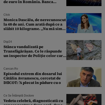
de euro în România. Banca
Transilvania le acordă o
finanțare uriașă
Click
Monica Dascălu, de nerecunoscut
la 48 de ani. Cum arată după ce a
slăbit 10 kilograme. „Nu mă simt
bine în această perioadă”
Digi24
Stânca vandalizată pe
Transfăgărășan. Ce le răspunde
un inspector de Poliție celor care
întreabă: „Dar ce a făcut?”
Cancan.ro
Episodul extrem din dosarul lui
Cătălin Avramescu, cercetat de
DIICOT: 'A plecat în pădure cu o
Ce Se Întâmplă Doctore
Vedeta celebră, diagnosticată cu
cancer pentru a doua oară, dar a