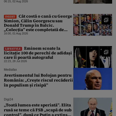
lumii. Ce nu a mai mers
06:15, 02 Aug 2026
Cât costă o cană cu George
INEDIT
Simion, Călin Georgescu sau
Donald Trump în Balcic.
„Colecția” este completată de
Nicușor Dan, Ceaușescu și Stalin
16:00, 01 Aug 2026
Eminem scoate la
LIFESTYLE
licitație 100 de perechi de adidași
care îi poartă autograful
22:23, 28 Jul 2026
Mediafax
Avertismentul lui Bolojan pentru
România: „Crește riscul recăderii
în populism și risipă”
Digi24
„Toată lumea este speriată”. Elita
rusă se teme că FSB „scapă de sub
control”, după ce Putin a extins