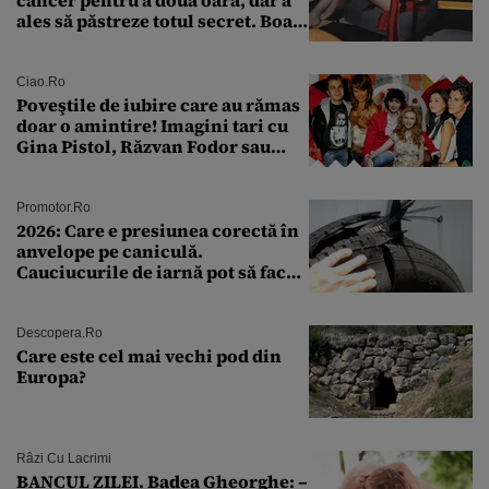
ales să păstreze totul secret. Boala
a fost descoperită la un control de
rutină
Ciao.ro
Poveştile de iubire care au rămas
doar o amintire! Imagini tari cu
Gina Pistol, Răzvan Fodor sau
Andra Măruţă şi foştii parteneri
Promotor.ro
2026: Care e presiunea corectă în
anvelope pe caniculă.
Cauciucurile de iarnă pot să facă
explozie la peste 40°C?
Descopera.ro
Care este cel mai vechi pod din
Europa?
Râzi Cu Lacrimi
BANCUL ZILEI. Badea Gheorghe: –