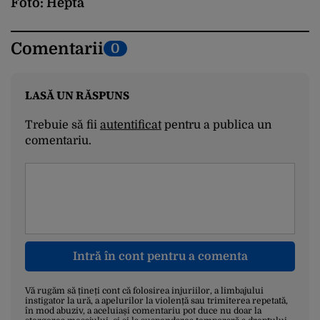
Foto: Hepta
Comentarii
0
LASĂ UN RĂSPUNS
Trebuie să fii
autentificat
pentru a publica un
comentariu.
Intră în cont pentru a comenta
Vă rugăm să țineți cont că folosirea injuriilor, a limbajului
instigator la ură, a apelurilor la violență sau trimiterea repetată,
în mod abuziv, a aceluiași comentariu pot duce nu doar la