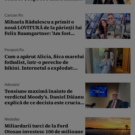
puterea serviciului
Cancan.ro
Mihaela Rădulescu a primit o
nouă LOVITURĂ de la părinții lui
Felix Baumgartner: 'Am fost
ȘTEARSĂ complet din
Prosport.ro
Cum a apărut Alicia, fiica marelui
fotbalist, într-o pereche de
bikini. Internetul a explodat:
„Zeiță superbă!”
Adevarul
Tensiune maximă înainte de
verdictul Moody’s. Daniel Dăianu
explică de ce decizia este crucială
pentru economia României
Mediafax
Miliardarii turci de la Ford
Otosan investesc 100 de milioane