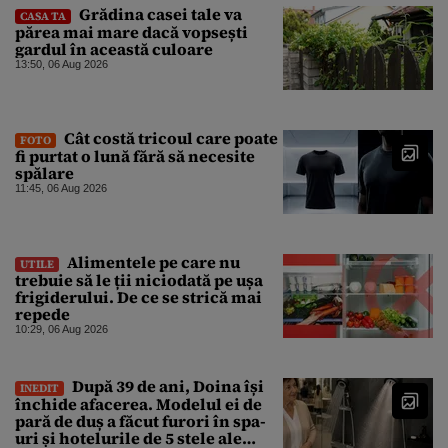
Grădina casei tale va
CASA TA
părea mai mare dacă vopsești
gardul în această culoare
13:50, 06 Aug 2026
Cât costă tricoul care poate
FOTO
fi purtat o lună fără să necesite
spălare
11:45, 06 Aug 2026
Alimentele pe care nu
UTILE
trebuie să le ții niciodată pe ușa
frigiderului. De ce se strică mai
repede
10:29, 06 Aug 2026
După 39 de ani, Doina își
INEDIT
închide afacerea. Modelul ei de
pară de duș a făcut furori în spa-
uri și hotelurile de 5 stele ale