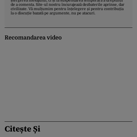
ștergerea mesajului, ci și la suspendarea temporară a dreptului
de a comenta. Site-ul nostru încurajează dezbaterile aprinse, dar
civilizate. Vă mulțumim pentru înțelegere și pentru contribuția
la o discuție bazată pe argumente, nu pe atacuri.
Recomandarea video
Citește Și