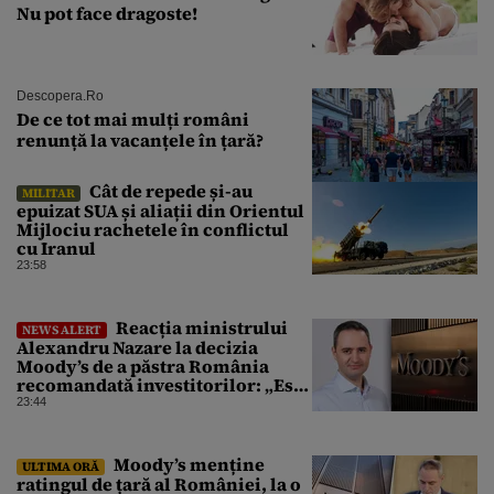
Nu pot face dragoste!
Descopera.ro
De ce tot mai mulți români
renunță la vacanțele în țară?
Cât de repede și-au
MILITAR
epuizat SUA și aliații din Orientul
Mijlociu rachetele în conflictul
cu Iranul
23:58
Reacția ministrului
NEWS ALERT
Alexandru Nazare la decizia
Moody’s de a păstra România
recomandată investitorilor: „Este
un răgaz, dar în niciun caz un
23:44
motiv de relaxare”
Moody’s menține
ULTIMA ORĂ
ratingul de țară al României, la o