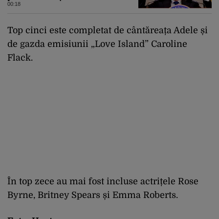
investitorilor: „Totuși,
00:18
perspectiva rămâne rezervată”
Top cinci este completat de cântăreața Adele și
de gazda emisiunii „Love Island” Caroline
Flack.
În top zece au mai fost incluse actrițele Rose
Byrne, Britney Spears și Emma Roberts.