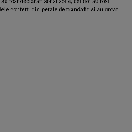
u fost declarati sot si sotie, cei doi au fost
lele confetti din
petale de trandafir
si au urcat