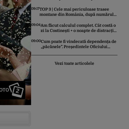
Nazare e singura soluție”
09:17
TOP 3 | Cele mai periculoase trasee
montane din România, după numărul
de morți
09:04
Am făcut calculul complet. Cât costă o
zi la Costinești + o noapte de distracție
în Nibiru
09:00
Cum poate fi vindecată dependența de
„păcănele”. Președintele Oficiului
Național pentru Jocuri de Noroc
propune o ordonanță de urgență
istorică și explică procedura de
Vezi toate articolele
autoexcludere unică
2
FOTO