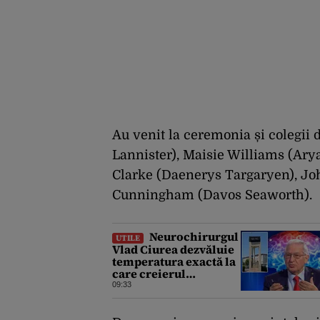
Au venit la ceremonia și colegii 
Lannister), Maisie Williams (Arya
Clarke (Daenerys Targaryen), Jo
Cunningham (Davos Seaworth).
Neurochirurgul
UTILE
Vlad Ciurea dezvăluie
temperatura exactă la
care creierul
funcționează perfect.
09:33
Ce se întâmplă când
afară sunt peste 35