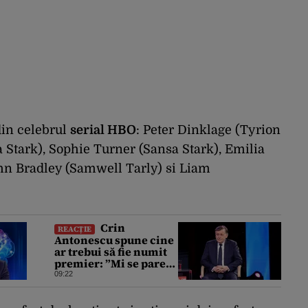
din celebrul
serial HBO
: Peter Dinklage (Tyrion
 Stark), Sophie Turner (Sansa Stark), Emilia
hn Bradley (Samwell Tarly) si Liam
Crin
REACȚIE
Antonescu spune cine
ar trebui să fie numit
premier: ”Mi se pare
că Nazare e singura
09:22
soluție”