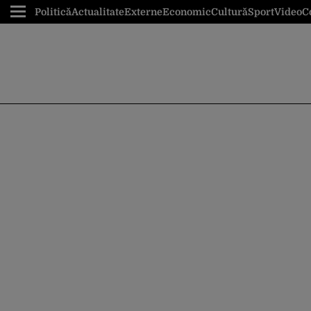
Politică
Actualitate
Externe
Economic
Cultură
Sport
Video
C