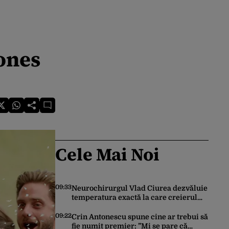
ones
Cele Mai Noi
09:33
Neurochirurgul Vlad Ciurea dezvăluie
temperatura exactă la care creierul
funcționează perfect. Ce se întâmplă
când afară sunt peste 35 grade Celsius
09:22
Crin Antonescu spune cine ar trebui să
fie numit premier: ”Mi se pare că