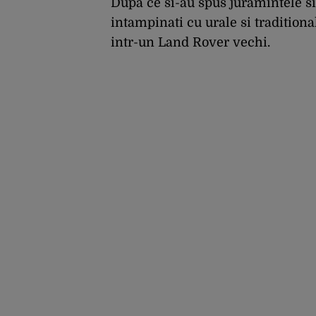
grade Celsius
Dupa ce si-au spus juramintele si a
intampinati cu urale si traditiona
intr-un Land Rover vechi.