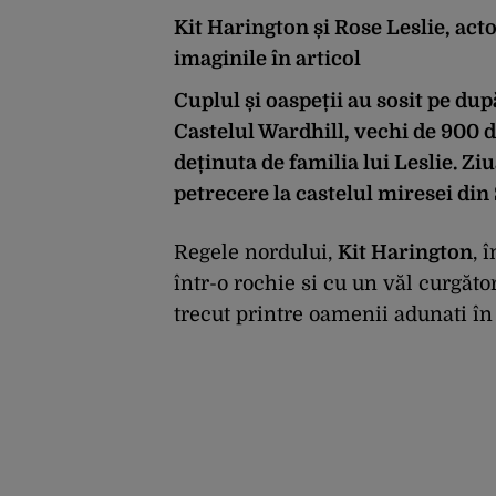
Kit Harington și Rose Leslie, act
imaginile în articol
Cuplul și oaspeții au sosit pe du
Castelul Wardhill
, vechi de 900 d
deținuta de familia lui Leslie. Ziu
petrecere la castelul miresei din 
Regele nordului,
Kit Harington
, 
într-o rochie si cu un văl curgăto
trecut printre oamenii adunati în f