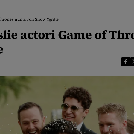
 Thrones nunta Jon Snow Ygritte
slie actori Game of Thr
e