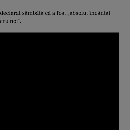
 declarat sâmbătă că a fost „absolut încântat”
tru noi”.