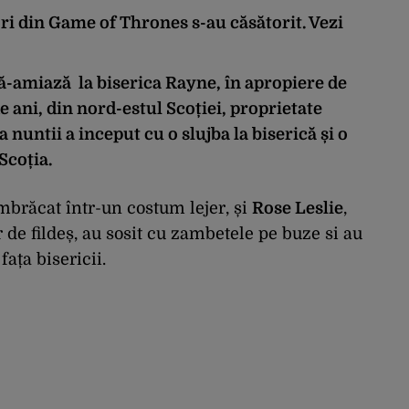
ori din Game of Thrones s-au căsătorit. Vezi
pă-amiază la biserica Rayne, în apropiere de
e ani, din nord-estul Scoției, proprietate
a nuntii a inceput cu o slujba la biserică și o
Scoția.
îmbrăcat într-un costum lejer, și
Rose Leslie
,
r de fildeș, au sosit cu zambetele pe buze si au
ața bisericii.