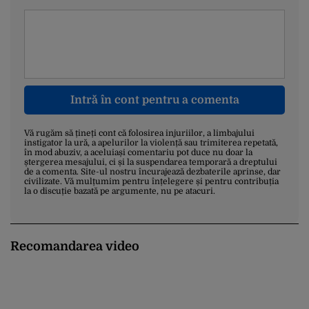
Intră în cont pentru a comenta
Vă rugăm să țineți cont că folosirea injuriilor, a limbajului
instigator la ură, a apelurilor la violență sau trimiterea repetată,
în mod abuziv, a aceluiași comentariu pot duce nu doar la
ștergerea mesajului, ci și la suspendarea temporară a dreptului
de a comenta. Site-ul nostru încurajează dezbaterile aprinse, dar
civilizate. Vă mulțumim pentru înțelegere și pentru contribuția
la o discuție bazată pe argumente, nu pe atacuri.
Recomandarea video