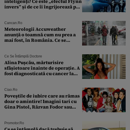
inteligenți? Ce este „efectul Flynn
invers” și de ce îi îngrijorează pe
cercetători
Cancan.ro
Meteorologii Accuweather
anunță o toamnă cum nu prea a
mai fost, în România. Ce se
întâmplă în septembrie,
octombrie și noiembrie 2026, în
București. Pe ce dată ninge
Ce Se Întâmplă Doctore
Alina Pușcău, mărturisire
sfâșietoare înainte de operație. A
fost diagnosticată cu cancer la
sân în metastază: „Este singurul
tratament care o să mă ajute să
îmi salvez viața”
Ciao.ro
Poveştile de iubire care au rămas
doar o amintire! Imagini tari cu
Gina Pistol, Răzvan Fodor sau
Andra Măruţă şi foştii parteneri
Promotor.ro
Ce se întâmplă dacă trebuie să