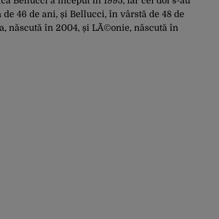
ca Bellucci a început în 1995, iar cei doi s-au
ă de 46 de ani, și Bellucci, în vârstă de 48 de
a, născută în 2004, și LÃ©onie, născută în