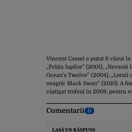
Vincent Cassel a putut fi văzut î
„Frăția lupilor” (2001), „Nevastă
Ocean’s Twelve” (2004), „Lorzii 
neagră/ Black Swan” (2010). A fost
câștigat trofeul în 2009, pentru r
Comentarii
0
LASĂ UN RĂSPUNS