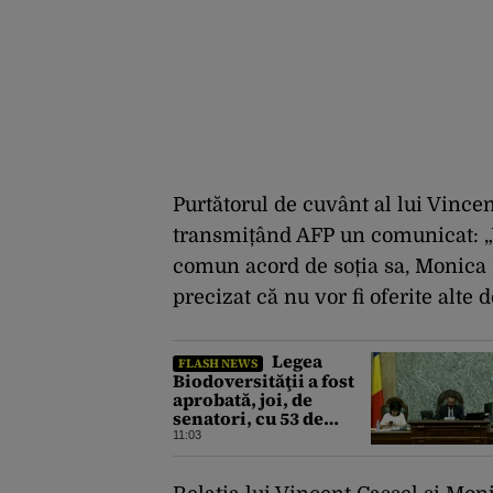
Purtătorul de cuvânt al lui Vincen
transmițând AFP un comunicat: „
comun acord de soția sa, Monica 
precizat că nu vor fi oferite alte d
Legea
FLASH NEWS
Biodoversităţii a fost
aprobată, joi, de
senatori, cu 53 de
voturi pentru şi 18
11:03
contra