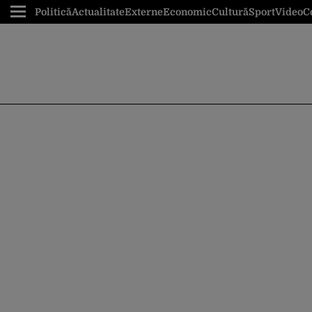
Politică
Actualitate
Externe
Economic
Cultură
Sport
Video
C