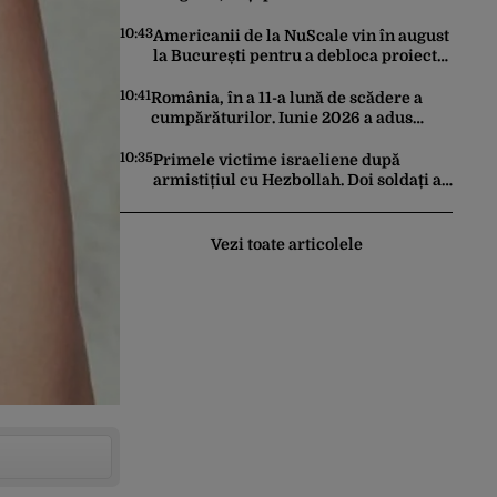
Cum s-au anulat zborurile charter de
pe o zi pe alta
10:43
Americanii de la NuScale vin în august
la București pentru a debloca proiectul
SMR de la Doicești
10:41
România, în a 11-a lună de scădere a
cumpărăturilor. Iunie 2026 a adus
prăbușirea comerțului, potrivit datelor
INS
10:35
Primele victime israeliene după
armistițiul cu Hezbollah. Doi soldați au
murit în sudul Libanului, iar un atac
aerian israelian a ucis un civil
Vezi toate articolele