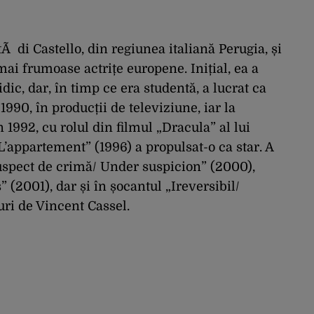
Ã di Castello, din regiunea italiană Perugia, și
mai frumoase actrițe europene. Inițial, ea a
dic, dar, în timp ce era studentă, a lucrat ca
1990, în producții de televiziune, iar la
1992, cu rolul din filmul „Dracula” al lui
L’appartement” (1996) a propulsat-o ca star. A
uspect de crimă/ Under suspicion” (2000),
” (2001), dar și în șocantul „Ireversibil/
uri de Vincent Cassel.