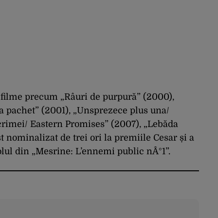
n filme precum „Râuri de purpură” (2000),
 la pachet” (2001), „Unsprezece plus una/
crimei/ Eastern Promises” (2007), „Lebăda
 nominalizat de trei ori la premiile Cesar și a
olul din „Mesrine: L’ennemi public nÂ°1”.