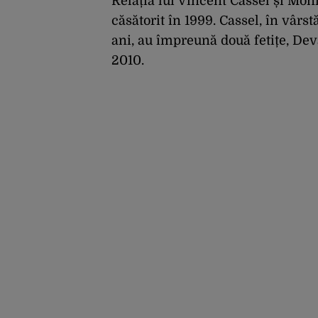
Relația lui Vincent Cassel și Moni
căsătorit în 1999. Cassel, în vârst
ani, au împreună două fetițe, Dev
2010.