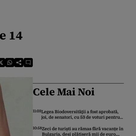
e 14
Cele Mai Noi
11:03
Legea Biodoversităţii a fost aprobată,
joi, de senatori, cu 53 de voturi pentru
şi 18 contra
10:58
Zeci de turiști au rămas fără vacanțe în
Bulgaria, deși plătiseră mii de euro.