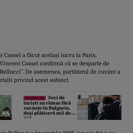
t Cassel a făcut același lucru la Paris,
Vincent Cassel confirmă că se desparte de
Bellucci”. De asemenea, purtătorul de cuvânt a
etalii privind acest subiect.
Zeci de
SCANDALOS
turiști au rămas fără
vacanțe în Bulgaria,
deși plătiseră mii de
euro. Cum s-au anulat
10:58
zborurile charter de
pe o zi pe alta