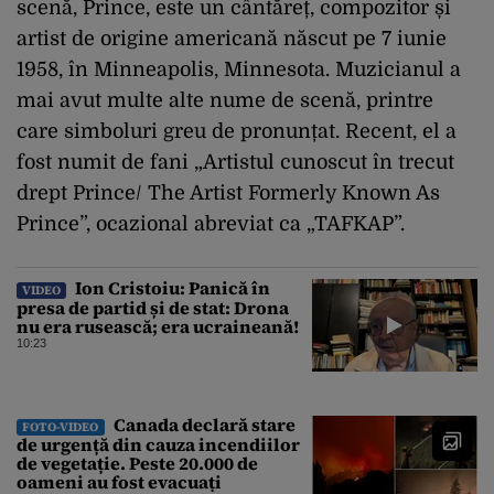
scenă, Prince, este un cântăreț, compozitor și
artist de origine americană născut pe 7 iunie
1958, în Minneapolis, Minnesota. Muzicianul a
mai avut multe alte nume de scenă, printre
care simboluri greu de pronunțat. Recent, el a
fost numit de fani „Artistul cunoscut în trecut
drept Prince/ The Artist Formerly Known As
Prince”, ocazional abreviat ca „TAFKAP”.
Ion Cristoiu: Panică în
VIDEO
presa de partid și de stat: Drona
nu era rusească; era ucraineană!
10:23
Canada declară stare
FOTO-VIDEO
de urgență din cauza incendiilor
de vegetație. Peste 20.000 de
oameni au fost evacuați