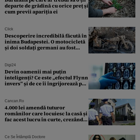
departe de grădină cu orice preț și
cum previi apariția ei
Click
Descoperire incredibilă făcută în
inima Budapestei. O motocicletă
și doi soldați germani au fost
găsiți în Dunăre
Digi24
Devin oamenii mai puțin
inteligenți? Ce este „efectul Flynn
invers” și de ce îi îngrijorează pe
cercetători
Cancan.ro
4.000 lei amendă tuturor
românilor care locuiesc la casă și
fac acest lucru în curte, crezând
că nu îi vede nimeni
Ce Se Întâmplă Doctore