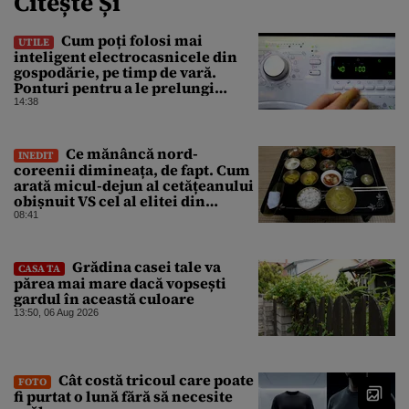
Citește Și
Cum poți folosi mai
UTILE
inteligent electrocasnicele din
gospodărie, pe timp de vară.
Ponturi pentru a le prelungi
durata de viață
14:38
Ce mănâncă nord-
INEDIT
coreenii dimineața, de fapt. Cum
arată micul-dejun al cetățeanului
obișnuit VS cel al elitei din
Phenian
08:41
Grădina casei tale va
CASA TA
părea mai mare dacă vopsești
gardul în această culoare
13:50, 06 Aug 2026
Cât costă tricoul care poate
FOTO
fi purtat o lună fără să necesite