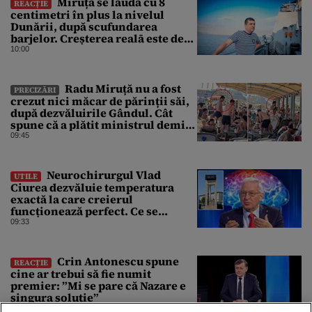
Miruță se laudă cu 8
REACȚIE
centimetri în plus la nivelul
Dunării, după scufundarea
barjelor. Creșterea realā este de
doar 4 centimetri
10:00
Radu Miruță nu a fost
PRECIZĂRI
crezut nici măcar de părinții săi,
după dezvăluirile Gândul. Cât
spune că a plătit ministrul demis
pentru vacanța la 5 stele în Turcia
09:45
Neurochirurgul Vlad
UTILE
Ciurea dezvăluie temperatura
exactă la care creierul
funcționează perfect. Ce se
întâmplă când afară sunt peste 35
09:33
grade Celsius
Crin Antonescu spune
REACȚIE
cine ar trebui să fie numit
premier: ”Mi se pare că Nazare e
singura soluție”
09:22