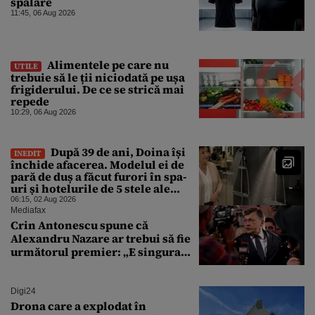
spălare
11:45, 06 Aug 2026
Alimentele pe care nu
UTILE
trebuie să le ții niciodată pe ușa
frigiderului. De ce se strică mai
repede
10:29, 06 Aug 2026
După 39 de ani, Doina își
INEDIT
închide afacerea. Modelul ei de
pară de duș a făcut furori în spa-
uri și hotelurile de 5 stele ale
lumii. Ce nu a mai mers
06:15, 02 Aug 2026
Mediafax
Crin Antonescu spune că
Alexandru Nazare ar trebui să fie
următorul premier: „E singura
soluție”
Digi24
Drona care a explodat în