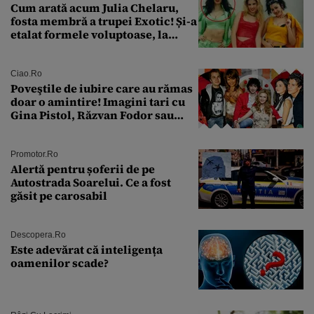
Cum arată acum Julia Chelaru,
fosta membră a trupei Exotic! Și-a
etalat formele voluptoase, la
aproape 50 de ani
Ciao.ro
Poveştile de iubire care au rămas
doar o amintire! Imagini tari cu
Gina Pistol, Răzvan Fodor sau
Andra Măruţă şi foştii parteneri
Promotor.ro
Alertă pentru șoferii de pe
Autostrada Soarelui. Ce a fost
găsit pe carosabil
Descopera.ro
Este adevărat că inteligența
oamenilor scade?