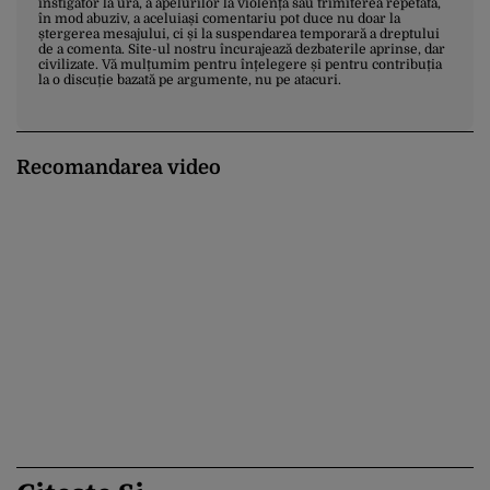
instigator la ură, a apelurilor la violență sau trimiterea repetată,
în mod abuziv, a aceluiași comentariu pot duce nu doar la
ștergerea mesajului, ci și la suspendarea temporară a dreptului
de a comenta. Site-ul nostru încurajează dezbaterile aprinse, dar
civilizate. Vă mulțumim pentru înțelegere și pentru contribuția
la o discuție bazată pe argumente, nu pe atacuri.
Recomandarea video