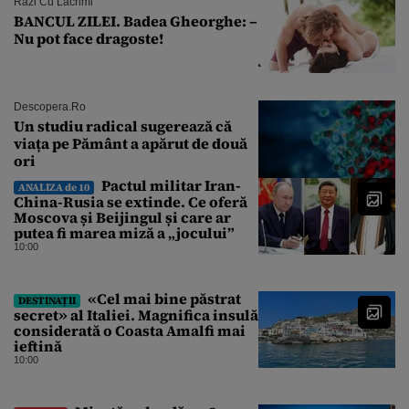
Râzi Cu Lacrimi
BANCUL ZILEI. Badea Gheorghe: –
Nu pot face dragoste!
Descopera.ro
Un studiu radical sugerează că
viața pe Pământ a apărut de două
ori
Pactul militar Iran-
ANALIZA de 10
China-Rusia se extinde. Ce oferă
Moscova și Beijingul și care ar
putea fi marea miză a „jocului”
10:00
«Cel mai bine păstrat
DESTINAȚII
secret» al Italiei. Magnifica insulă
considerată o Coasta Amalfi mai
ieftină
10:00