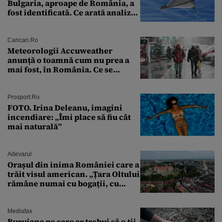
Bulgaria, aproape de România, a
fost identificată. Ce arată analiza
preliminară a epavei
Cancan.ro
Meteorologii Accuweather
anunță o toamnă cum nu prea a
mai fost, în România. Ce se
întâmplă în septembrie,
octombrie și noiembrie 2026, în
București. Pe ce dată ninge
Prosport.ro
FOTO. Irina Deleanu, imagini
incendiare: „Îmi place să fiu cât
mai naturală”
Adevarul
Orașul din inima României care a
trăit visul american. „Țara Oltului
rămâne numai cu bogații, cu
babele, cu moșnegii și cu
sărăntocii”
Mediafax
Buruiana pe care ar trebui să o ții