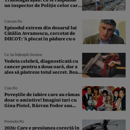
un inspector de Poliție celor care
întreabă: „Dar ce a făcut?”
Cancan.ro
Episodul extrem din dosarul lui
Cătălin Avramescu, cercetat de
DIICOT: 'A plecat în pădure cu o
Ce Se Întâmplă Doctore
Vedeta celebră, diagnosticată cu
cancer pentru a doua oară, dar a
ales să păstreze totul secret. Boala
a fost descoperită la un control de
rutină
Ciao.ro
Poveştile de iubire care au rămas
doar o amintire! Imagini tari cu
Gina Pistol, Răzvan Fodor sau
Andra Măruţă şi foştii parteneri
Promotor.ro
2026: Care e presiunea corectă în