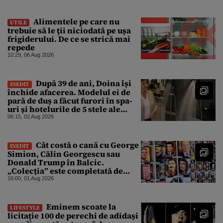
Alimentele pe care nu
UTILE
trebuie să le ții niciodată pe ușa
frigiderului. De ce se strică mai
repede
10:29, 06 Aug 2026
După 39 de ani, Doina își
INEDIT
închide afacerea. Modelul ei de
pară de duș a făcut furori în spa-
uri și hotelurile de 5 stele ale
lumii. Ce nu a mai mers
06:15, 02 Aug 2026
Cât costă o cană cu George
INEDIT
Simion, Călin Georgescu sau
Donald Trump în Balcic.
„Colecția” este completată de
Nicușor Dan, Ceaușescu și Stalin
16:00, 01 Aug 2026
Eminem scoate la
LIFESTYLE
licitație 100 de perechi de adidași