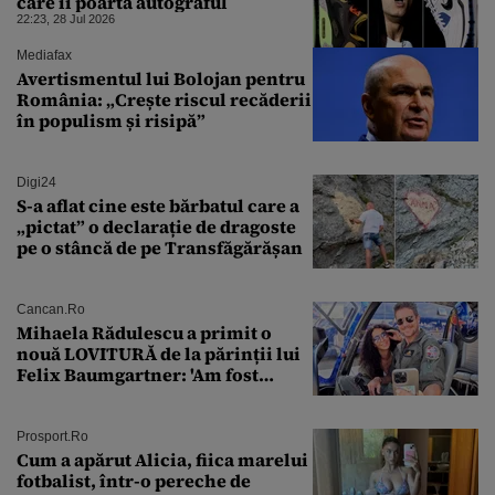
care îi poartă autograful
22:23, 28 Jul 2026
Mediafax
Avertismentul lui Bolojan pentru
România: „Crește riscul recăderii
în populism și risipă”
Digi24
S-a aflat cine este bărbatul care a
„pictat” o declarație de dragoste
pe o stâncă de pe Transfăgărășan
Cancan.ro
Mihaela Rădulescu a primit o
nouă LOVITURĂ de la părinții lui
Felix Baumgartner: 'Am fost
ȘTEARSĂ complet din
Prosport.ro
Cum a apărut Alicia, fiica marelui
fotbalist, într-o pereche de