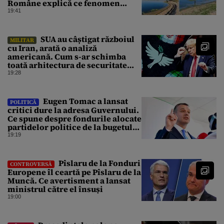
Române explică ce fenomen
urmează
19:41
SUA au câștigat războiul
MILITAR
cu Iran, arată o analiză
americană. Cum s-ar schimba
toată arhitectura de securitate
din Orientul Mijlociu
19:28
Eugen Tomac a lansat
POLITICĂ
critici dure la adresa Guvernului.
Ce spune despre fondurile alocate
partidelor politice de la bugetul
de stat
19:19
Pîslaru de la Fonduri
CONTROVERSĂ
Europene îl ceartă pe Pîslaru de la
Muncă. Ce avertisment a lansat
ministrul către el însuși
19:00