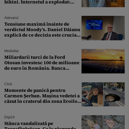
bikini. Internetul a explodat:
„Zeiță superbă!”
Adevarul
Tensiune maximă înainte de
verdictul Moody’s. Daniel Dăianu
explică de ce decizia este crucială
pentru economia României
Mediafax
Miliardarii turci de la Ford
Otosan investesc 100 de milioane
de euro în România. Banca
Transilvania le acordă o
finanțare uriașă
Click
Momente de panică pentru
Carmen Șerban. Mașina vedetei a
căzut în craterul din zona Eroilor:
„M-am speriat foarte tare”
Digi24
Stânca vandalizată pe
Transfăgărășan. Ce le răspunde