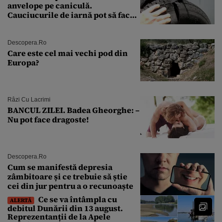
anvelope pe caniculă.
Cauciucurile de iarnă pot să facă
explozie la peste 40°C?
Descopera.ro
Care este cel mai vechi pod din
Europa?
Râzi Cu Lacrimi
BANCUL ZILEI. Badea Gheorghe: –
Nu pot face dragoste!
Descopera.ro
Cum se manifestă depresia
zâmbitoare și ce trebuie să știe
cei din jur pentru a o recunoaște
Ce se va întâmpla cu
ALERTĂ
debitul Dunării din 13 august.
Reprezentanții de la Apele