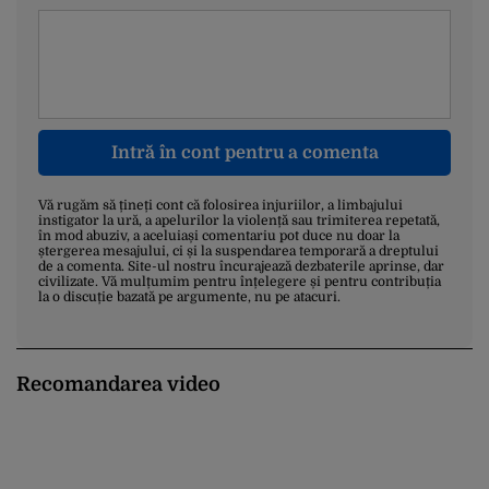
Intră în cont pentru a comenta
Vă rugăm să țineți cont că folosirea injuriilor, a limbajului
instigator la ură, a apelurilor la violență sau trimiterea repetată,
în mod abuziv, a aceluiași comentariu pot duce nu doar la
ștergerea mesajului, ci și la suspendarea temporară a dreptului
de a comenta. Site-ul nostru încurajează dezbaterile aprinse, dar
civilizate. Vă mulțumim pentru înțelegere și pentru contribuția
la o discuție bazată pe argumente, nu pe atacuri.
Recomandarea video