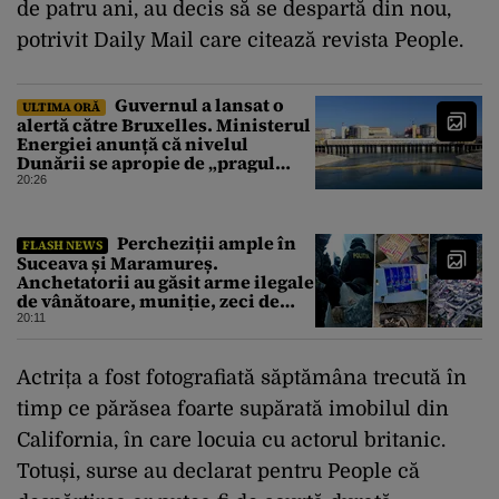
de patru ani, au decis să se despartă din nou,
potrivit Daily Mail care citează revista People.
Guvernul a lansat o
ULTIMA ORĂ
alertă către Bruxelles. Ministerul
Energiei anunță că nivelul
Dunării se apropie de „pragul
critic”, iar centrala de la
20:26
Cernavodă s-ar putea opri
Percheziții ample în
FLASH NEWS
Suceava și Maramureș.
Anchetatorii au găsit arme ilegale
de vânătoare, muniție, zeci de
trofee de vânat și materiale
20:11
pirotehnice
Actrița a fost fotografiată săptămâna trecută în
timp ce părăsea foarte supărată imobilul din
California, în care locuia cu actorul britanic.
Totuși, surse au declarat pentru People că