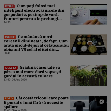
Cum poți folosi mai
UTILE
inteligent electrocasnicele din
gospodărie, pe timp de vară.
Ponturi pentru a le prelungi
durata de viață
14:38
Ce mănâncă nord-
INEDIT
coreenii dimineața, de fapt. Cum
arată micul-dejun al cetățeanului
obișnuit VS cel al elitei din
Phenian
08:41
Grădina casei tale va
CASA TA
părea mai mare dacă vopsești
gardul în această culoare
13:50, 06 Aug 2026
Cât costă tricoul care poate
FOTO
fi purtat o lună fără să necesite
spălare
11:45, 06 Aug 2026