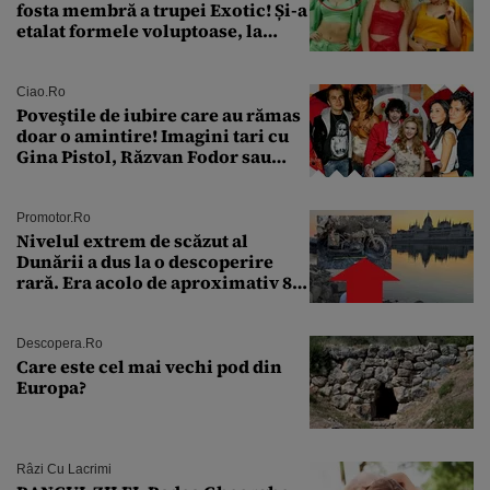
fosta membră a trupei Exotic! Și-a
etalat formele voluptoase, la
aproape 50 de ani
Ciao.ro
Poveştile de iubire care au rămas
doar o amintire! Imagini tari cu
Gina Pistol, Răzvan Fodor sau
Andra Măruţă şi foştii parteneri
Promotor.ro
Nivelul extrem de scăzut al
Dunării a dus la o descoperire
rară. Era acolo de aproximativ 80
de ani
Descopera.ro
Care este cel mai vechi pod din
Europa?
Râzi Cu Lacrimi