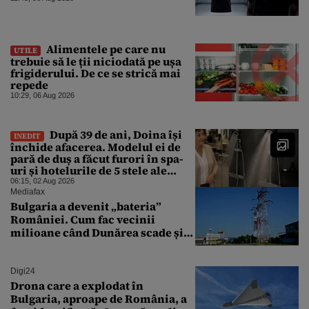
Alimentele pe care nu
UTILE
trebuie să le ții niciodată pe ușa
frigiderului. De ce se strică mai
repede
10:29, 06 Aug 2026
După 39 de ani, Doina își
INEDIT
închide afacerea. Modelul ei de
pară de duș a făcut furori în spa-
uri și hotelurile de 5 stele ale
lumii. Ce nu a mai mers
06:15, 02 Aug 2026
Mediafax
Bulgaria a devenit „bateria”
României. Cum fac vecinii
milioane când Dunărea scade și
Cernavodă produce puțin
Digi24
Drona care a explodat în
Bulgaria, aproape de România, a