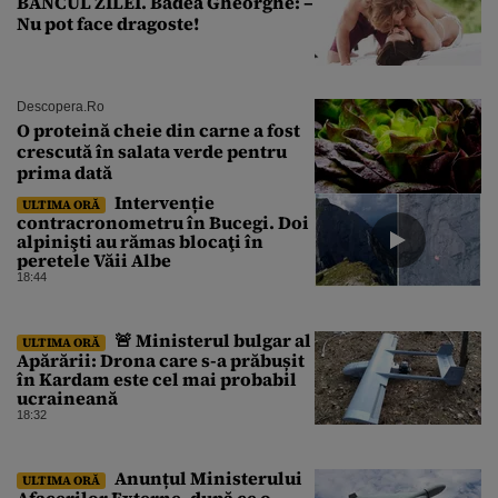
BANCUL ZILEI. Badea Gheorghe: –
Nu pot face dragoste!
Descopera.ro
O proteină cheie din carne a fost
crescută în salata verde pentru
prima dată
Intervenție
ULTIMA ORĂ
contracronometru în Bucegi. Doi
alpinişti au rămas blocaţi în
peretele Văii Albe
18:44
🚨 Ministerul bulgar al
ULTIMA ORĂ
Apărării: Drona care s-a prăbușit
în Kardam este cel mai probabil
ucraineană
18:32
Anunțul Ministerului
ULTIMA ORĂ
Afacerilor Externe, după ce o