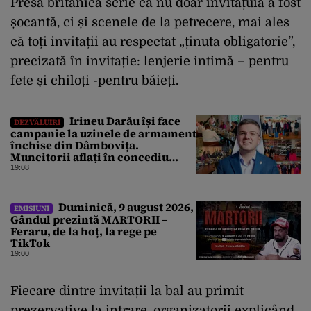
Presa britanică scrie că nu doar invitațuia a fost
șocantă, ci și scenele de la petrecere, mai ales
că toți invitații au respectat „ținuta obligatorie”,
precizată în invitație: lenjerie intimă – pentru
fete și chiloți -pentru băieți.
Irineu Darău își face
DEZVĂLUIRI
campanie la uzinele de armament
închise din Dâmbovița.
Muncitorii aflați în concediu
forțat din cauza lipsei comenzilor
19:08
au fost chemați de acasă pentru a
da mâna cu Ministrul Economiei
Duminică, 9 august 2026,
EMISIUNI
Gândul prezintă MARTORII –
Feraru, de la hoț, la rege pe
TikTok
19:00
Fiecare dintre invitații la bal au primit
prezervative la intrare, organizatorii explicând