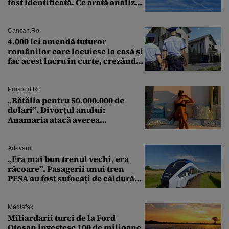
fost identificată. Ce arată analiza
preliminară a epavei
Cancan.ro
4.000 lei amendă tuturor
românilor care locuiesc la casă și
fac acest lucru în curte, crezând
că nu îi vede nimeni
Prosport.ro
„Bătălia pentru 50.000.000 de
dolari”. Divorțul anului:
Anamaria atacă averea
milionarului
Adevarul
„Era mai bun trenul vechi, era
răcoare”. Pasagerii unui tren
PESA au fost sufocați de căldură
pe ruta București-Constanța
Mediafax
Miliardarii turci de la Ford
Otosan investesc 100 de milioane