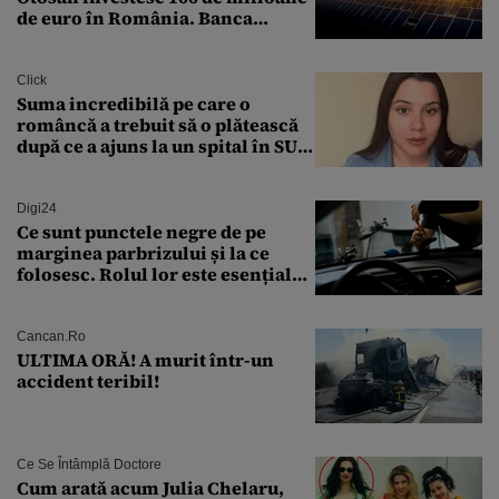
de euro în România. Banca
Transilvania le acordă o
finanțare uriașă
Click
Suma incredibilă pe care o
româncă a trebuit să o plătească
după ce a ajuns la un spital în SUA:
„Asta este America”
Digi24
Ce sunt punctele negre de pe
marginea parbrizului și la ce
folosesc. Rolul lor este esențial
pentru siguranța mașinii
Cancan.ro
ULTIMA ORĂ! A murit într-un
accident teribil!
Ce Se Întâmplă Doctore
Cum arată acum Julia Chelaru,