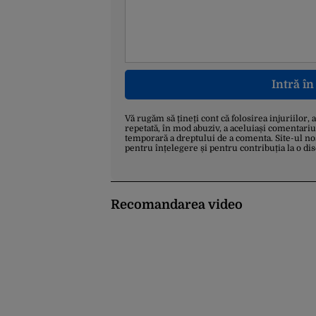
Intră î
Vă rugăm să țineți cont că folosirea injuriilor, 
repetată, în mod abuziv, a aceluiași comentariu
temporară a dreptului de a comenta. Site-ul no
pentru înțelegere și pentru contribuția la o di
Recomandarea video