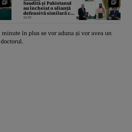
Saudită și Pakistanul
au încheiat o alianță
defensivă similară cu
NATO în lumea
16:33
musulmană, pe fondul
conflictelor din
Orientul Mijlociu
 minute în plus se vor aduna și vor avea un
 doctorul.