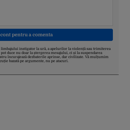
n cont pentru a comenta
a limbajului instigator la ură, a apelurilor la violență sau trimiterea
 pot duce nu doar la ștergerea mesajului, ci și la suspendarea
stru încurajează dezbaterile aprinse, dar civilizate. Vă mulțumim
scuție bazată pe argumente, nu pe atacuri.