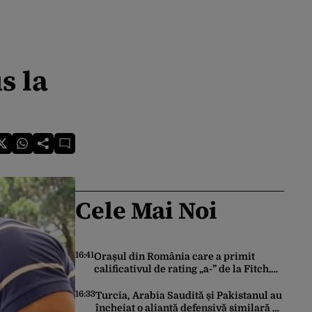
s la
Cele Mai Noi
16:41
Orașul din România care a primit
calificativul de rating „a-” de la Fitch.
Este la același nivel cu Polonia sau
Israel
16:33
Turcia, Arabia Saudită și Pakistanul au
încheiat o alianță defensivă similară cu