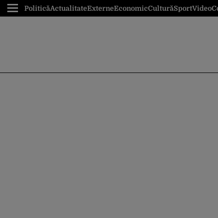
Politică
Actualitate
Externe
Economic
Cultură
Sport
Video
C