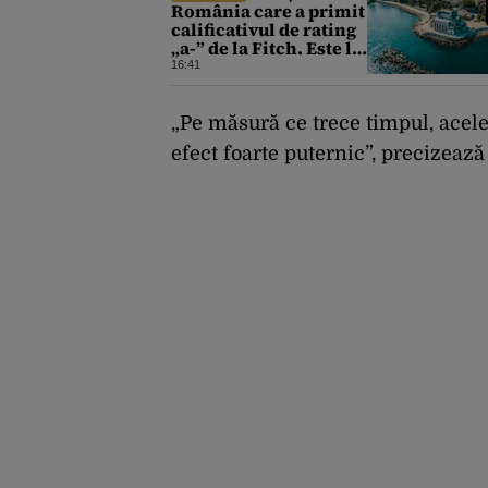
România care a primit
calificativul de rating
„a-” de la Fitch. Este la
același nivel cu
16:41
Polonia sau Israel
„Pe măsură ce trece timpul, acele
efect foarte puternic”, precizează