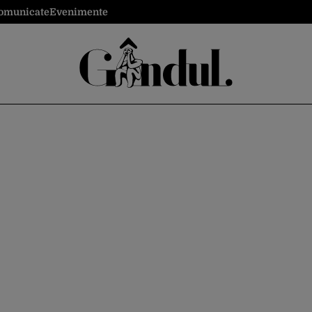
omunicate
Evenimente