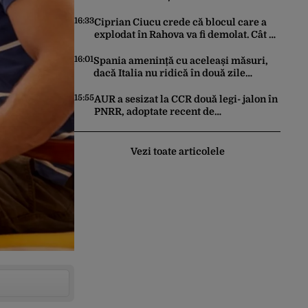
NATO în lumea musulmană, pe fondul
conflictelor din Orientul Mijlociu
16:33
Ciprian Ciucu crede că blocul care a
explodat în Rahova va fi demolat. Cât ar
putea dura construcția unui alt imobil
16:01
Spania amenință cu aceleași măsuri,
dacă Italia nu ridică în două zile
controalele asupra cetățenilor spanioli,
din cauza crizei migrației
15:55
AUR a sesizat la CCR două legi- jalon în
PNRR, adoptate recent de
parlamentari: Biodiversitatea şi
Acordul de împrumut cu BIRD
Vezi toate articolele