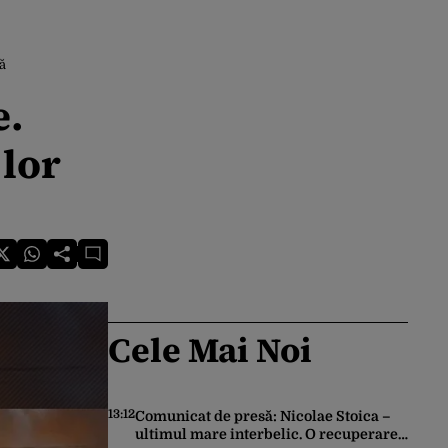
ă
e.
 lor
Cele Mai Noi
13:12
Comunicat de presă: Nicolae Stoica –
ultimul mare interbelic. O recuperare