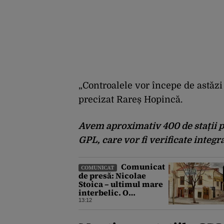
„Controalele vor începe de astăzi ș
precizat Rareș Hopincă.
Avem aproximativ 400 de stații pec
GPL, care vor fi verificate integ
Comunicat
COMUNICAT
de presă: Nicolae
Stoica – ultimul mare
interbelic. O
recuperare istorică
13:12
după mai bine de 80 de
ani