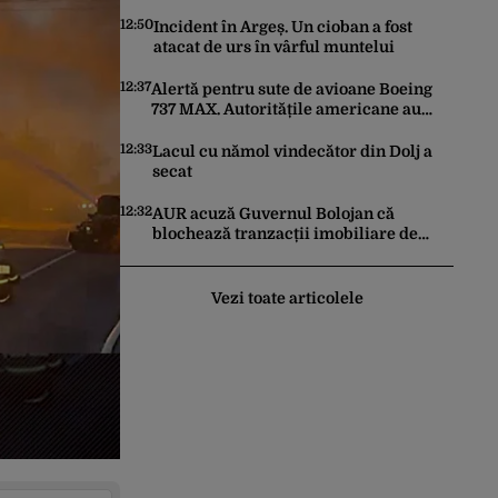
istorică după mai bine de 80 de ani
12:50
Incident în Argeș. Un cioban a fost
atacat de urs în vârful muntelui
12:37
Alertă pentru sute de avioane Boeing
737 MAX. Autoritățile americane au
ordonat inspecții după descoperirea
unor fisuri în structura aeronavelor
12:33
Lacul cu nămol vindecător din Dolj a
secat
12:32
AUR acuză Guvernul Bolojan că
blochează tranzacții imobiliare de
peste un miliard de euro
Vezi toate articolele