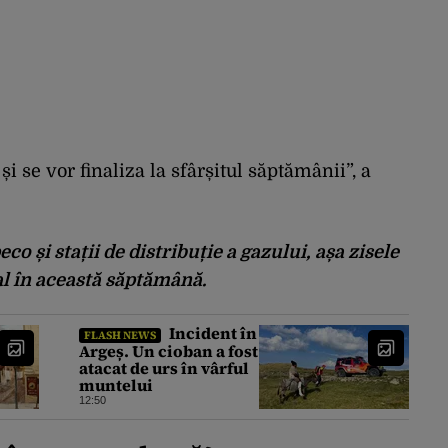
i se vor finaliza la sfârșitul săptămânii”, a
o și stații de distribuție a gazului, așa zisele
ral în această săptămână.
Incident în
FLASH NEWS
Argeș. Un cioban a fost
atacat de urs în vârful
muntelui
12:50