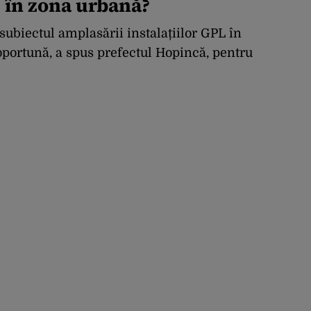
 în zona urbană?
subiectul amplasării instalațiilor GPL în
oportună, a spus prefectul Hopincă, pentru