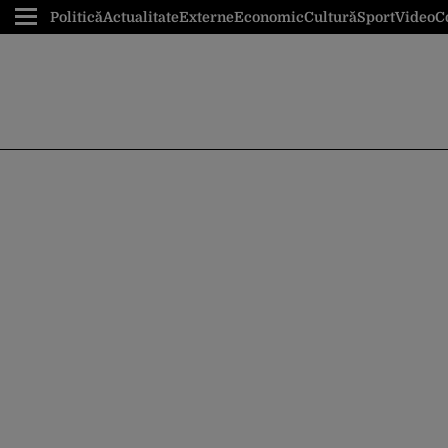
Politică
Actualitate
Externe
Economic
Cultură
Sport
Video
C