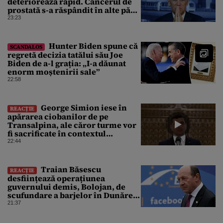
deteriorează rapid. Cancerul de
prostată s-a răspândit în alte părți
ale corpului
23:23
Hunter Biden spune că
SCANDALOS
regretă decizia tatălui său Joe
Biden de a-l grația: „I-a dăunat
enorm moștenirii sale”
22:58
George Simion iese în
REACȚIE
apărarea ciobanilor de pe
Transalpina, ale căror turme vor
fi sacrificate în contextul
focarului de variolă ovină
22:44
Traian Băsescu
REACȚIE
desființează operațiunea
guvernului demis, Bolojan, de
scufundare a barjelor în Dunăre:
„Este o improvizație”
21:37