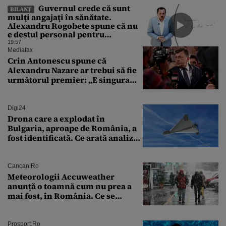
Guvernul crede că sunt
BILANȚ
mulţi angajaţi în sănătate.
Alexandru Rogobete spune că nu
e destul personal pentru
combaterea infecţiilor
19:57
nosocomiale
Mediafax
Crin Antonescu spune că
Alexandru Nazare ar trebui să fie
următorul premier: „E singura
soluție”
Digi24
Drona care a explodat în
Bulgaria, aproape de România, a
fost identificată. Ce arată analiza
preliminară a epavei
Cancan.ro
Meteorologii Accuweather
anunță o toamnă cum nu prea a
mai fost, în România. Ce se
întâmplă în septembrie,
octombrie și noiembrie 2026, în
București. Pe ce dată ninge
Prosport.ro