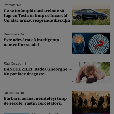
Promotor.ro
Ce se întâmplă dacă trebuie să
fugi cu Tesla în timp ce încarcă?
Un atac armat reaprinde discuția
Descopera.ro
Este adevărat că inteligența
oamenilor scade?
Râzi Cu Lacrimi
BANCUL ZILEI. Badea Gheorghe: –
Nu pot face dragoste!
Descopera.ro
Barbarii au fost neînțeleși timp
de secole, susțin cercetătorii