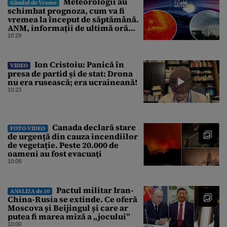
Meteorologii au
Gândul de Vreme
schimbat prognoza, cum va fi
vremea la început de săptămână.
ANM, informații de ultimă oră
pentru Gândul
10:29
Ion Cristoiu: Panică în
VIDEO
presa de partid și de stat: Drona
nu era rusească; era ucraineană!
10:23
Canada declară stare
FOTO-VIDEO
de urgență din cauza incendiilor
de vegetație. Peste 20.000 de
oameni au fost evacuați
10:09
Pactul militar Iran-
ANALIZA de 10
China-Rusia se extinde. Ce oferă
Moscova și Beijingul și care ar
putea fi marea miză a „jocului”
10:00