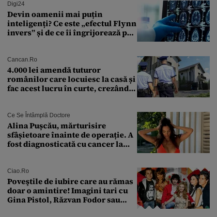
Digi24
Devin oamenii mai puțin
inteligenți? Ce este „efectul Flynn
invers” și de ce îi îngrijorează pe
cercetători
Cancan.ro
4.000 lei amendă tuturor
românilor care locuiesc la casă și
fac acest lucru în curte, crezând
că nu îi vede nimeni
Ce Se Întâmplă Doctore
Alina Pușcău, mărturisire
sfâșietoare înainte de operație. A
fost diagnosticată cu cancer la
sân în metastază: „Este singurul
tratament care o să mă ajute să
îmi salvez viața”
Ciao.ro
Poveştile de iubire care au rămas
doar o amintire! Imagini tari cu
Gina Pistol, Răzvan Fodor sau
Andra Măruţă şi foştii parteneri