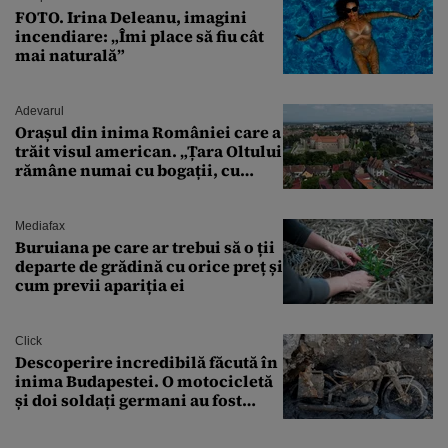
FOTO. Irina Deleanu, imagini
incendiare: „Îmi place să fiu cât
mai naturală”
Adevarul
Orașul din inima României care a
trăit visul american. „Țara Oltului
rămâne numai cu bogații, cu
babele, cu moșnegii și cu
sărăntocii”
Mediafax
Buruiana pe care ar trebui să o ții
departe de grădină cu orice preț și
cum previi apariția ei
Click
Descoperire incredibilă făcută în
inima Budapestei. O motocicletă
și doi soldați germani au fost
găsiți în Dunăre