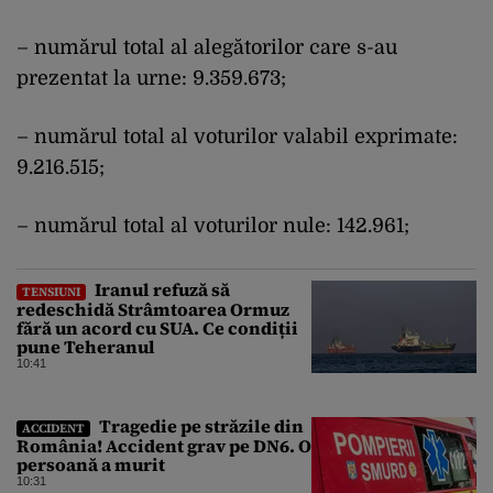
– numărul total al alegătorilor care s-au
prezentat la urne: 9.359.673;
– numărul total al voturilor valabil exprimate:
9.216.515;
– numărul total al voturilor nule: 142.961;
Iranul refuză să
TENSIUNI
redeschidă Strâmtoarea Ormuz
fără un acord cu SUA. Ce condiții
pune Teheranul
10:41
Tragedie pe străzile din
ACCIDENT
România! Accident grav pe DN6. O
persoană a murit
10:31