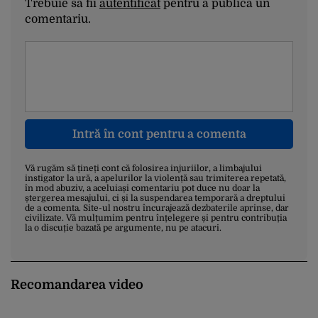
Trebuie să fii
autentificat
pentru a publica un
comentariu.
Intră în cont pentru a comenta
Vă rugăm să țineți cont că folosirea injuriilor, a limbajului
instigator la ură, a apelurilor la violență sau trimiterea repetată,
în mod abuziv, a aceluiași comentariu pot duce nu doar la
ștergerea mesajului, ci și la suspendarea temporară a dreptului
de a comenta. Site-ul nostru încurajează dezbaterile aprinse, dar
civilizate. Vă mulțumim pentru înțelegere și pentru contribuția
la o discuție bazată pe argumente, nu pe atacuri.
Recomandarea video