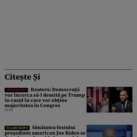
Citește Și
Reuters: Democrații
DEZVĂLUIRI
vor încerca să-l demită pe Trump
în cazul în care vor obține
majoritatea în Congres
23:59
Sănătatea fostului
FLASH NEWS
președinte american Joe Biden se