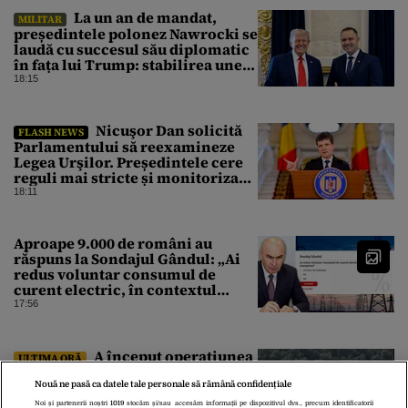
La un an de mandat,
MILITAR
președintele polonez Nawrocki se
laudă cu succesul său diplomatic
în fața lui Trump: stabilirea unei
prezențe americane permanente
18:15
Nicuşor Dan solicită
FLASH NEWS
Parlamentului să reexamineze
Legea Urşilor. Președintele cere
reguli mai stricte și monitorizare
în timp real
18:11
Aproape 9.000 de români au
răspuns la Sondajul Gândul: „Ai
redus voluntar consumul de
curent electric, în contextul
crizei energetice?” Rezultatul a
17:56
fost o surpriză
A început operaţiunea
ULTIMA ORĂ
de scufundare a celor patru barje,
în Dunăre, pentru creşterea
Nouă ne pasă ca datele tale personale să rămână confidențiale
debitului apei
Noi și partenerii noștri
1019
stocăm și/sau accesăm informații pe dispozitivul dvs., precum identificatorii