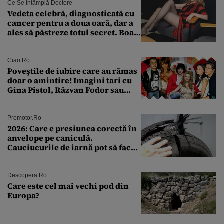
Ce Se Întâmplă Doctore
Vedeta celebră, diagnosticată cu
cancer pentru a doua oară, dar a
ales să păstreze totul secret. Boala
a fost descoperită la un control de
rutină
Ciao.ro
Poveştile de iubire care au rămas
doar o amintire! Imagini tari cu
Gina Pistol, Răzvan Fodor sau
Andra Măruţă şi foştii parteneri
Promotor.ro
2026: Care e presiunea corectă în
anvelope pe caniculă.
Cauciucurile de iarnă pot să facă
explozie la peste 40°C?
Descopera.ro
Care este cel mai vechi pod din
Europa?