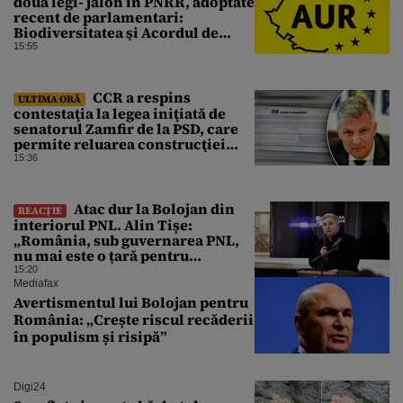
două legi- jalon în PNRR, adoptate
recent de parlamentari:
Biodiversitatea şi Acordul de
împrumut cu BIRD
15:55
CCR a respins
ULTIMA ORĂ
contestaţia la legea iniţiată de
senatorul Zamfir de la PSD, care
permite reluarea construcţiei
hidrocentralelor din zonele
15:36
protejate
Atac dur la Bolojan din
REACȚIE
interiorul PNL. Alin Tișe:
„România, sub guvernarea PNL,
nu mai este o țară pentru
investitori”
15:20
Mediafax
Avertismentul lui Bolojan pentru
România: „Crește riscul recăderii
în populism și risipă”
Digi24