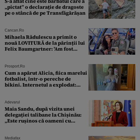
S-a aflat cine este bărbatul care a
„pictat” o declarație de dragoste
pe o stâncă de pe Transfăgărășan
Cancan.ro
Mihaela Rădulescu a primit o
nouă LOVITURĂ de la părinții lui
Felix Baumgartner: 'Am fost
ȘTEARSĂ complet din
Prosport.ro
Cum a apărut Alicia, fiica marelui
fotbalist, într-o pereche de
bikini. Internetul a explodat:
„Zeiță superbă!”
Adevarul
Maia Sandu, după vizita unei
delegației talibane la Chișinău:
„Este rușinos că oameni cu
funcții înalte nu se
documentează”
Mediafax