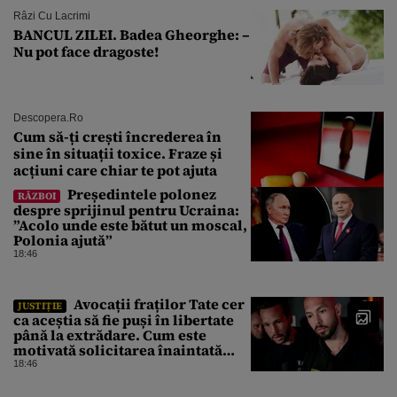
Râzi Cu Lacrimi
BANCUL ZILEI. Badea Gheorghe: –
Nu pot face dragoste!
Descopera.ro
Cum să-ți crești încrederea în
sine în situații toxice. Fraze și
acțiuni care chiar te pot ajuta
Președintele polonez
RĂZBOI
despre sprijinul pentru Ucraina:
”Acolo unde este bătut un moscal,
Polonia ajută”
18:46
Avocații fraților Tate cer
JUSTIȚIE
ca aceștia să fie puși în libertate
până la extrădare. Cum este
motivată solicitarea înaintată
instanței
18:46