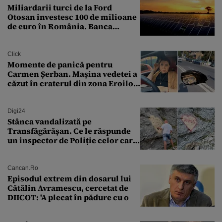
Miliardarii turci de la Ford
Otosan investesc 100 de milioane
de euro în România. Banca
Transilvania le acordă o
finanțare uriașă
Click
Momente de panică pentru
Carmen Șerban. Mașina vedetei a
căzut în craterul din zona Eroilor:
„M-am speriat foarte tare”
Digi24
Stânca vandalizată pe
Transfăgărășan. Ce le răspunde
un inspector de Poliție celor care
întreabă: „Dar ce a făcut?”
Cancan.ro
Episodul extrem din dosarul lui
Cătălin Avramescu, cercetat de
DIICOT: 'A plecat în pădure cu o