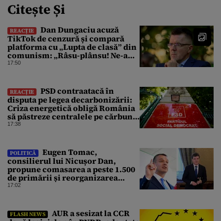
Citește Și
Dan Dungaciu acuză
REACȚIE
TikTok de cenzură și compară
platforma cu „Lupta de clasă” din
comunism: „Râsu-plânsu! Ne-am
întors de unde am plecat!”
17:50
PSD contraatacă în
REACȚIE
disputa pe legea decarbonizării:
Criza energetică obligă România
să păstreze centralele pe cărbune.
Bolojan, acuzat de duplicitate
17:38
Eugen Tomac,
POLITICĂ
consilierul lui Nicușor Dan,
propune comasarea a peste 1.500
de primării și reorganizarea
administrativă a județelor
17:02
AUR a sesizat la CCR
FLASH NEWS