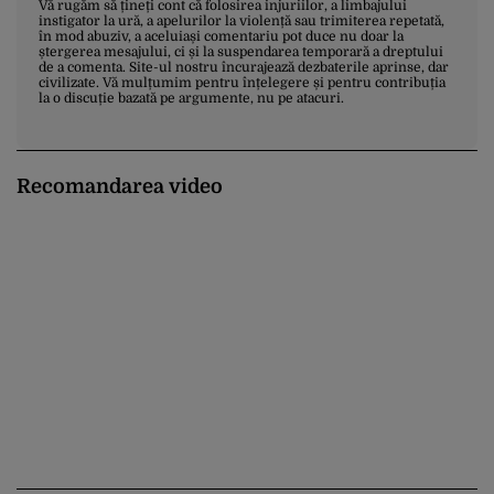
Vă rugăm să țineți cont că folosirea injuriilor, a limbajului
instigator la ură, a apelurilor la violență sau trimiterea repetată,
în mod abuziv, a aceluiași comentariu pot duce nu doar la
ștergerea mesajului, ci și la suspendarea temporară a dreptului
de a comenta. Site-ul nostru încurajează dezbaterile aprinse, dar
civilizate. Vă mulțumim pentru înțelegere și pentru contribuția
la o discuție bazată pe argumente, nu pe atacuri.
Recomandarea video