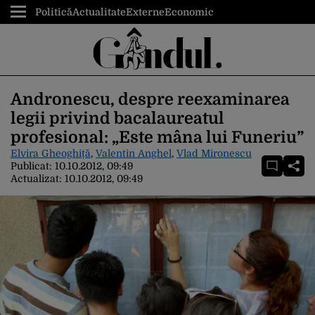
Politică
Actualitate
Externe
Economic
Andronescu, despre reexaminarea
legii privind bacalaureatul
profesional: „Este mâna lui Funeriu”
Elvira Gheoghiță
,
Valentin Anghel
,
Vlad Mironescu
Publicat:
10.10.2012, 09:49
Actualizat:
10.10.2012, 09:49