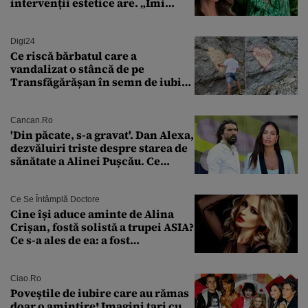
intervenții estetice are. „Îmi
îngheață fața”
Digi24
Ce riscă bărbatul care a
vandalizat o stâncă de pe
Transfăgărășan în semn de iubire
față de „Anna”
Cancan.ro
'Din păcate, s-a gravat'. Dan Alexa,
dezvăluiri triste despre starea de
sănătate a Alinei Pușcău. Ce
discuție au avut cu două zile în
urmă
Ce Se Întâmplă Doctore
Cine își aduce aminte de Alina
Crișan, fostă solistă a trupei ASIA?
Ce s-a ales de ea: a fost
condamnată la închisoare cu
suspendare. Ce acuzații i se aduc
Ciao.ro
Poveştile de iubire care au rămas
doar o amintire! Imagini tari cu