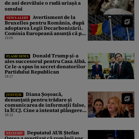
de ani dezvăluie o rudă uriașă a
omului
Avertisment de la
NEWS ALERT
Bruxelles pentru România, după
adoptarea Legii Decarbonizării.
Comisia Europeană anunță că pot
fi „consecințe financiare”
19:05
Donald Trump și-a
FLASH NEWS
ales succesorul pentru Casa Albă.
Ce le-a spus în secret donatorilor
Partidului Republican
18:17
Diana Șoșoacă,
JUSTIȚIE
denunțată pentru trădare și
comunicarea de informații false,
la ÎCCJ. Cine a intentat plângerea
penală
18:12
Deputatul AUR Ștefan
EXCLUSIV
Oprea a avertizat că românii vor