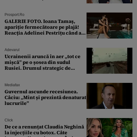
Prosport.ro
GALERIE FOTO. Ioana Tamaş,
apariție fermecătoare pe plajă!
Reacția Adelinei Pestrițu când a
văzut-o
Adevarul
Ucrainenii aruncă în aer „tot ce
mișcă” pe o șosea din sudul
Rusiei. Drumul strategic de
aprovizionare către Crimeea este
controlat complet
Mediafax
Guvernul ascunde recesiunea.
Câciu: „Mint și prezintă denaturat
lucrurile”
Click
De ce a renunțat Claudia Neghină
la injecțiile cu botox. Câte