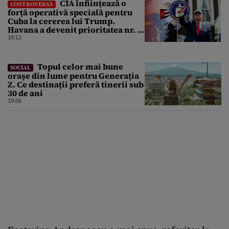
CIA înființează o
CONTROVERSĂ
forță operativă specială pentru
Cuba la cererea lui Trump.
Havana a devenit prioritatea nr. 1
alături de China, Iran și Rusia
19:12
Topul celor mai bune
SOCIAL
orașe din lume pentru Generația
Z. Ce destinații preferă tinerii sub
30 de ani
19:06