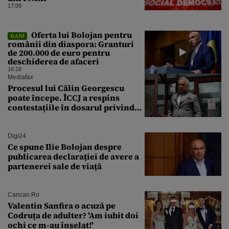
17:09
Oferta lui Bolojan pentru
BANI
românii din diaspora: Granturi
de 200.000 de euro pentru
deschiderea de afaceri
16:18
Mediafax
Procesul lui Călin Georgescu
poate începe. ÎCCJ a respins
contestațiile în dosarul privind
lovitura de stat
Digi24
Ce spune Ilie Bolojan despre
publicarea declarației de avere a
partenerei sale de viață
Cancan.ro
Valentin Sanfira o acuză pe
Codruța de adulter? 'Am iubit doi
ochi ce m-au înșelat!'