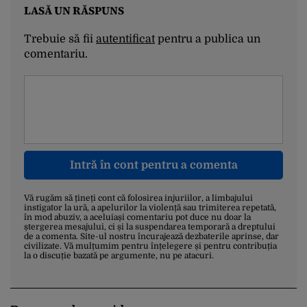
LASĂ UN RĂSPUNS
Trebuie să fii
autentificat
pentru a publica un
comentariu.
Intră în cont pentru a comenta
Vă rugăm să țineți cont că folosirea injuriilor, a limbajului
instigator la ură, a apelurilor la violență sau trimiterea repetată,
în mod abuziv, a aceluiași comentariu pot duce nu doar la
ștergerea mesajului, ci și la suspendarea temporară a dreptului
de a comenta. Site-ul nostru încurajează dezbaterile aprinse, dar
civilizate. Vă mulțumim pentru înțelegere și pentru contribuția
la o discuție bazată pe argumente, nu pe atacuri.