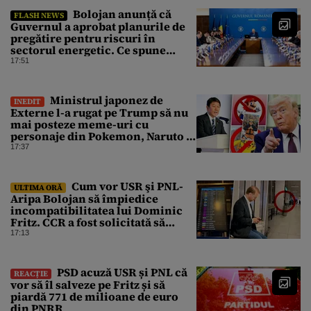
Bolojan anunță că
FLASH NEWS
Guvernul a aprobat planurile de
pregătire pentru riscuri în
sectorul energetic. Ce spune
premierul despre consumul
17:51
populației
Ministrul japonez de
INEDIT
Externe l-a rugat pe Trump să nu
mai posteze meme-uri cu
personaje din Pokemon, Naruto și
Mario pe platformele social-
17:37
media
Cum vor USR şi PNL-
ULTIMA ORĂ
Aripa Bolojan să împiedice
incompatibilitatea lui Dominic
Fritz. CCR a fost solicitată să
intervină
17:13
PSD acuză USR și PNL că
REACȚIE
vor să îl salveze pe Fritz și să
piardă 771 de milioane de euro
din PNRR