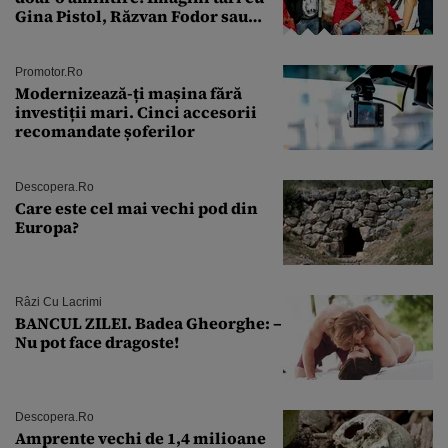
Gina Pistol, Răzvan Fodor sau
Andra Măruţă şi foştii parteneri
Promotor.ro
Modernizează-ți mașina fără
investiții mari. Cinci accesorii
recomandate șoferilor
Descopera.ro
Care este cel mai vechi pod din
Europa?
Râzi Cu Lacrimi
BANCUL ZILEI. Badea Gheorghe: –
Nu pot face dragoste!
Descopera.ro
Amprente vechi de 1,4 milioane