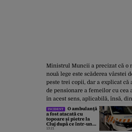
Ministrul Muncii a precizat că o 
nouă lege este scăderea vârstei 
peste trei copii, dar a explicat 
de pensionare a femeilor cu cea a 
în acest sens, aplicabilă, însă, d
O ambulanţă
INCIDENT
a fost atacată cu
topoare și pietre la
Cluj după ce într-un
clip de pe TikTok s-a
13:21