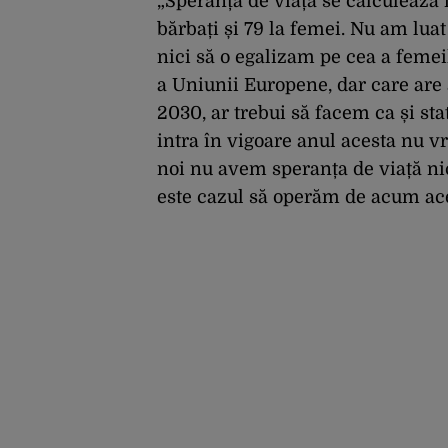
„Speranța de viață se calculează î
bărbați și 79 la femei. Nu am lua
nici să o egalizam pe cea a femeil
a Uniunii Europene, dar care are 
2030, ar trebui să facem ca și sta
intra în vigoare anul acesta nu v
noi nu avem speranța de viață nic
este cazul să operăm de acum ace