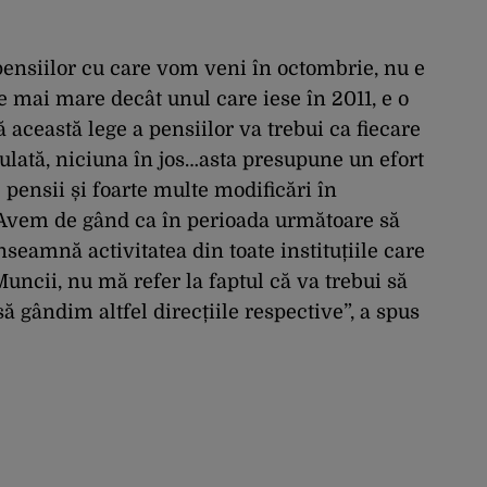
pensiilor cu care vom veni în octombrie, nu e
e mai mare decât unul care iese în 2011, e o
această lege a pensiilor va trebui ca fiecare
lculată, niciuna în jos…asta presupune un efort
 pensii și foarte multe modificări în
 Avem de gând ca în perioada următoare să
seamnă activitatea din toate instituțiile care
uncii, nu mă refer la faptul că va trebui să
ă gândim altfel direcțiile respective”, a spus