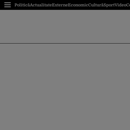
Politică
Actualitate
Externe
Economic
Cultură
Sport
Video
C