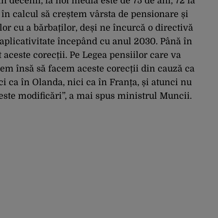
n decenii, la noi media este de 75 de ani, 72 la
t în calcul să creștem vârsta de pensionare și
or cu a bărbaților, deși ne încurcă o directivă
aplicativitate începând cu anul 2030. Până în
t aceste corecții. Pe Legea pensiilor care va
rem însă să facem aceste corecții din cauză ca
i ca în Olanda, nici ca în Franța, și atunci nu
ste modificări”, a mai spus ministrul Muncii.