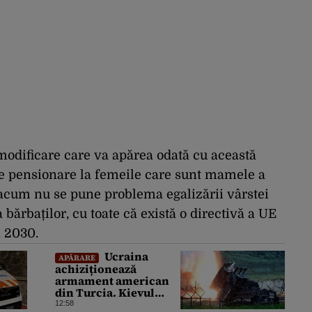
modificare care va apărea odată cu această
de pensionare la femeile care sunt mamele a
că acum nu se pune problema egalizării vârstei
bărbaților, cu toate că există o directivă a UE
in 2030.
Ucraina
APĂRARE
achiziționează
armament american
din Turcia. Kievul
primește 70 de rachete
12:58