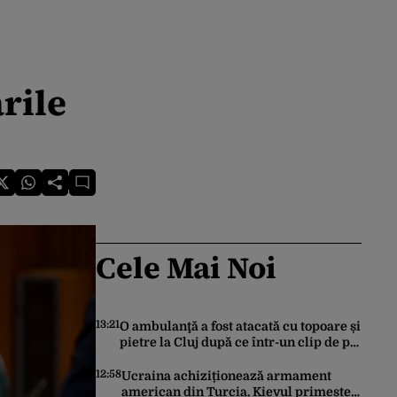
rile
Cele Mai Noi
13:21
O ambulanţă a fost atacată cu topoare și
pietre la Cluj după ce într-un clip de pe
TikTok s-a spus că ”fură copii”
12:58
Ucraina achiziționează armament
american din Turcia. Kievul primește