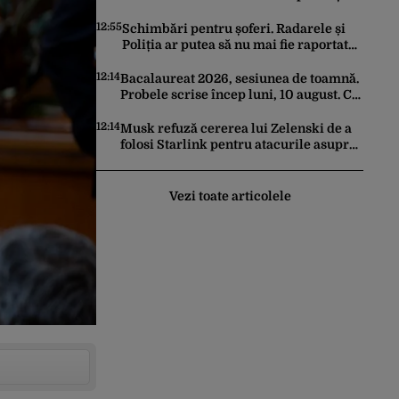
70 de rachete ATACMS și 12 lansatoare
MLRS
12:55
Schimbări pentru șoferi. Radarele și
Poliția ar putea să nu mai fie raportate
în aplicația Waze
12:14
Bacalaureat 2026, sesiunea de toamnă.
Probele scrise încep luni, 10 august. Ce
trebuie să știe toți candidații
12:14
Musk refuză cererea lui Zelenski de a
folosi Starlink pentru atacurile asupra
Rusiei
Vezi toate articolele