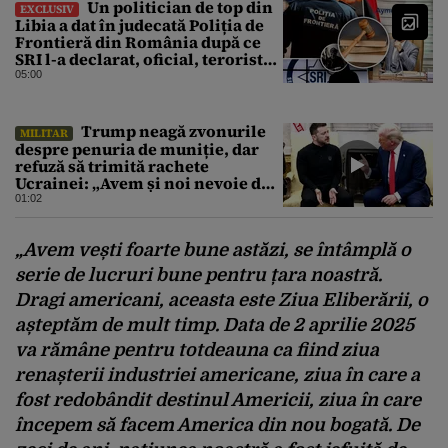
Un politician de top din
EXCLUSIV
Libia a dat în judecată Poliția de
Frontieră din România după ce
SRI l-a declarat, oficial, terorist
ISIS
05:00
Trump neagă zvonurile
MILITAR
despre penuria de muniție, dar
refuză să trimită rachete
Ucrainei: „Avem și noi nevoie de
rachete”
01:02
„Avem vești foarte bune astăzi, se întâmplă o
serie de lucruri bune pentru țara noastră.
Dragi americani, aceasta este Ziua Eliberării, o
așteptăm de mult timp. Data de 2 aprilie 2025
va rămâne pentru totdeauna ca fiind ziua
renașterii industriei americane, ziua în care a
fost redobândit destinul Americii, ziua în care
începem să facem America din nou bogată. De