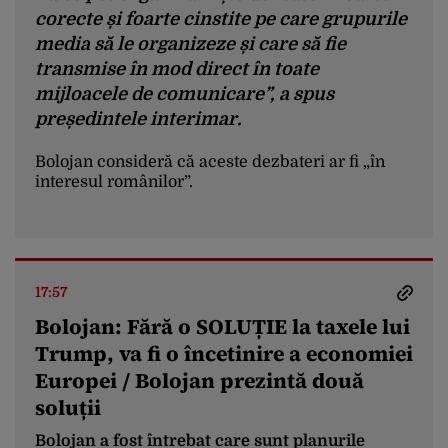
corecte și foarte cinstite pe care grupurile
media să le organizeze și care să fie
transmise în mod direct în toate
mijloacele de comunicare”, a spus
președintele interimar.
Bolojan consideră că aceste dezbateri ar fi „în
interesul românilor”.
„Cred că ar fi o formulă bună ca în afară de
hologramele pe care le vedem uneori în
zona de online să vedem candidați, să
17:57
vedem dezbateri, să vedem programe, să
Bolojan: Fără o SOLUȚIE la taxele lui
vedem idei și atunci românii își pot face o
Trump, va fi o încetinire a economiei
imagine corectă și pot da un vot așa cum
Europei / Bolojan prezintă două
consideră de cuviință”.
soluții
Bolojan a fost întrebat care sunt planurile