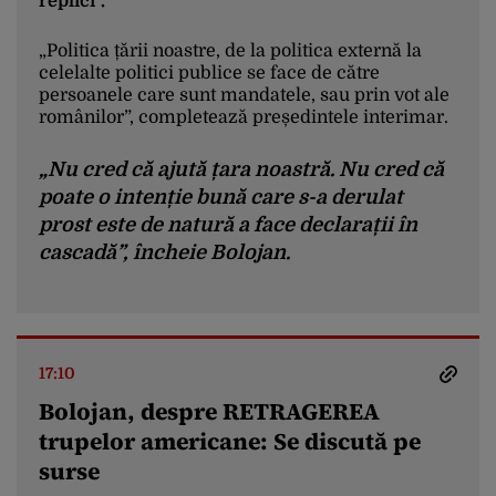
replici”.
„Politica țării noastre, de la politica externă la
celelalte politici publice se face de către
persoanele care sunt mandatele, sau prin vot ale
românilor”, completează președintele interimar.
„Nu cred că ajută țara noastră. Nu cred că
poate o intenție bună care s-a derulat
prost este de natură a face declarații în
cascadă”, încheie Bolojan.
Președintele interimar adaugă că este o perioadă
„Este o perioadă destul de complicată,
destul de complicată din punct de vedere al
vedeți, atât din punct de vedere al
securității globale, al comerțului global.
securității globale, al comerțului global.
17:10
Avem alegerile prezidențiale în România
Bolojan, despre RETRAGEREA
și tot ce se întâmplă în această perioadă
trupelor americane: Se discută pe
este amplificat, este interpretat de către
surse
cei care candidează sau de către cei care