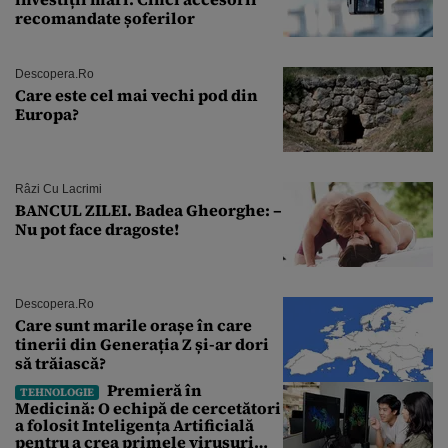
recomandate șoferilor
Descopera.ro
Care este cel mai vechi pod din
Europa?
Râzi Cu Lacrimi
BANCUL ZILEI. Badea Gheorghe: –
Nu pot face dragoste!
Descopera.ro
Care sunt marile orașe în care
tinerii din Generația Z și-ar dori
să trăiască?
Premieră în
TEHNOLOGIE
Medicină: O echipă de cercetători
a folosit Inteligența Artificială
pentru a crea primele virusuri