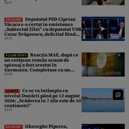
sintetice la tratarea de E.coli
23:47
Deputatul PSD Ciprian
EXCLUSIV
Văcaru s-a certat în emisiunea
„Subiectul Zilei” cu deputatul USR
Cezar Drăgoescu, deficitul fiind
motivul scandalului
23:23
Reacția MAE, după ce
FLASH NEWS
un cetăţean român acuzat de
spionaj a fost arestat în
Germania. Complotase cu un
ucrainean ca să asasineze un
23:05
producător de drone
Ce se va întâmpla cu
ALERTĂ
nivelul Dunării până pe 12 august
2026: „Scăderea în 7 zile este de 10
centimetri”
22:43
Gheorghe Piperea,
EXCLUSIV