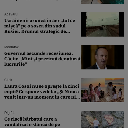
văzut-o
Adevarul
Ucrainenii aruncă în aer „tot ce
mișcă” pe o șosea din sudul
Rusiei. Drumul strategic de
aprovizionare către Crimeea este
controlat complet
Mediafax
Guvernul ascunde recesiunea.
Câciu: „Mint și prezintă denaturat
lucrurile”
Click
Laura Cosoi nu se oprește la cinci
copii? Ce spune vedeta: „Și Nina a
venit într-un moment în care nici
măcar nu mai discutam”
Digi24
Ce riscă bărbatul care a
vandalizat o stâncă de pe