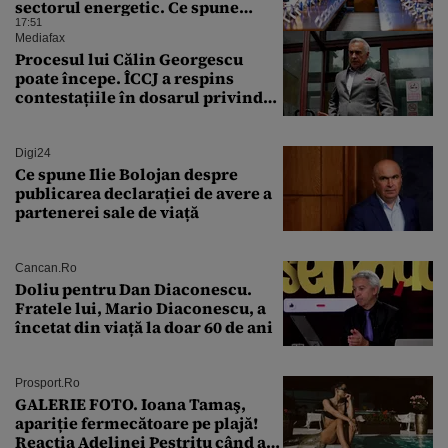
sectorul energetic. Ce spune
premierul despre consumul
17:51
populației
Mediafax
Procesul lui Călin Georgescu
poate începe. ÎCCJ a respins
contestațiile în dosarul privind
lovitura de stat
Digi24
Ce spune Ilie Bolojan despre
publicarea declarației de avere a
partenerei sale de viață
Cancan.ro
Doliu pentru Dan Diaconescu.
Fratele lui, Mario Diaconescu, a
încetat din viață la doar 60 de ani
Prosport.ro
GALERIE FOTO. Ioana Tamaş,
apariție fermecătoare pe plajă!
Reacția Adelinei Pestrițu când a