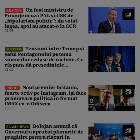
Un fost ministru de
REACȚIE
Finanțe acuză PNL și USR de
„bipolarism politic”: Au votat
legea, apoi au atacat-o la CCR
21:08
Tensiuni între Trump și
MILITAR
șeful Pentagonului pe tema
stocurilor reduse de rachete. Ce
răspuns dă președintele
american
21:01
Noul premier britanic,
INEDIT
foarte activ pe Instagram, își face
promovare politică în format
IMAX ca-n Odiseea
18:57
Bolojan anunță că
FLASH NEWS
Guvernul a aprobat planurile de
pregătire pentru riscuri în