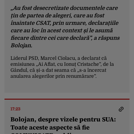
în așa fel încât să ne putem definitiva
„Au fost desecretizate documentele care
aplicația și în perioada următoare să avem
țin de partea de alegeri, care au fost
o estimare a proiectului pe care România
înaintate CSAT, prin urmare, declarațiile
ar dori șă-l depună, a ceea ce putem
care au loc în acest context și le asumă
finanța din aceste fonduri”, completează
fiecare dintre cei care declară”, a răspuns
Bolojan.
Bolojan.
Liderul PSD, Marcel Ciolacu, a declarat că
emisiunea „Ai Aflat, cu Ionuț Cristache”, de la
Gândul, că și-a dat seama că „s-a încercat
anularea alegerilor prin renumărare”.
17:23
Bolojan, despre vizele pentru SUA:
Toate aceste aspecte să fie