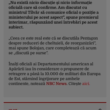
susțin. Și nu cred că este bine ca eu să
„Nu există nicio discuție și nicio informație
intru într-un astfel de joc de declarații”,
oficială care să confirme. Am discutat cu
mai spune Bolojan.
ministrul Tîlvăr să comunice oficial o poziție a
ministerului pe acest aspect”, spune premierul
interimar, răspunzând unei întrebări pe acest
subiect.
„Ceea ce este real este că se discutăla Pentagon
despre reduceri de cheltuieli, de reorganizări”,
mai spune Bolojan, care completează că acum
se „discută pe surse”.
Înalți oficiali ai Departamentului american al
Apărării iau în considerare o propunere de
retragere a până la 10.000 de militari din Europa
de Est, stârnind îngrijorare pe ambele
continente, notează
NBC News
. Citește
aici.