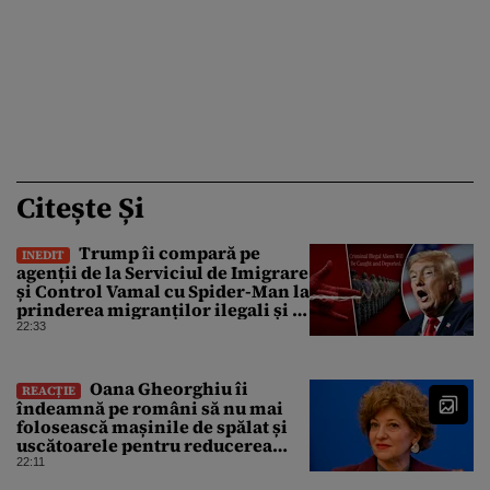
Citește Și
Trump îi compară pe
INEDIT
agenții de la Serviciul de Imigrare
și Control Vamal cu Spider-Man la
prinderea migranților ilegali și a
infractorilor
22:33
Oana Gheorghiu îi
REACȚIE
îndeamnă pe români să nu mai
folosească mașinile de spălat și
uscătoarele pentru reducerea
consumului de energie
22:11