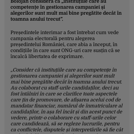
Bolojan consideră că „instituțiile care au
competențe în gestionarea campaniei și
alegerilor sunt mult mai bine pregătite decât în
toamna anului trecut”.
Președintele interimar a fost întrebat cum vede
campania electorală pentru alegerea
președintelui României, care abia a început, în
condițiile în care sunt ONG-uri care susțin că se
încalcă libertatea de exprimare.
„Consider că instituțiile care au competențe în
gestionarea campaniei și alegerilor sunt mult
mai bine pregătite decât în toamna anului trecut.
Au colaborat cu staff-urile candidaților, deci au
fost întâlniri în care se clarifice toate aspectele
care țin de promovare, de afișarea acelui cod de
mandatar financiar, numărul de înmatriculare al
candidaților, în așa fel încât și din acest punct de
vedere, printr-o colaborare cu staff-urile celor
care candidează, să se regleze lucrurile, pentru
ca conflictele, disputele și interpretările să fie cât