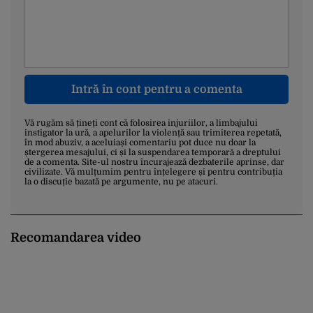
Intră în cont pentru a comenta
Vă rugăm să țineți cont că folosirea injuriilor, a limbajului
instigator la ură, a apelurilor la violență sau trimiterea repetată,
în mod abuziv, a aceluiași comentariu pot duce nu doar la
ștergerea mesajului, ci și la suspendarea temporară a dreptului
de a comenta. Site-ul nostru încurajează dezbaterile aprinse, dar
civilizate. Vă mulțumim pentru înțelegere și pentru contribuția
la o discuție bazată pe argumente, nu pe atacuri.
Recomandarea video