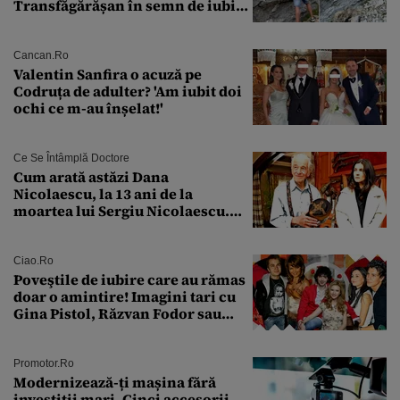
Transfăgărășan în semn de iubire
față de „Anna”
Cancan.ro
Valentin Sanfira o acuză pe
Codruța de adulter? 'Am iubit doi
ochi ce m-au înșelat!'
Ce Se Întâmplă Doctore
Cum arată astăzi Dana
Nicolaescu, la 13 ani de la
moartea lui Sergiu Nicolaescu.
Transformarea care i-a surprins
pe toți
Ciao.ro
Poveştile de iubire care au rămas
doar o amintire! Imagini tari cu
Gina Pistol, Răzvan Fodor sau
Andra Măruţă şi foştii parteneri
Promotor.ro
Modernizează-ți mașina fără
investiții mari. Cinci accesorii