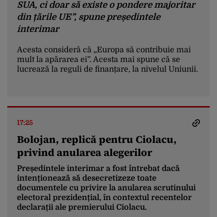
SUA, ci doar să existe o pondere majoritar
din țările UE”, spune președintele
interimar
Acesta consideră că „Europa să contribuie mai
mult la apărarea ei”. Acesta mai spune că se
lucrează la reguli de finanțare, la nivelul Uniunii.
„Toate contractele pe care le avem
încheiate vor fi menținute, există în
continuare această disponibilitate, dar
17:25
pentru a accesa finanțări europene pe
Bolojan, replică pentru Ciolacu,
apărare, exact ca și atunci când se depune
privind anularea alegerilor
o aplicație de finanțare, trebuie să respecți
regulile. În aceste zile se lucrează la aceste
Președintele interimar a fost întrebat dacă
reguli.
intenționează să desecretizeze toate
documentele cu privire la anularea scrutinului
electoral prezidențial, în contextul recentelor
O echipă din România se va deplasa la
declarații ale premierului Ciolacu.
Bruxelles pentru a clarifica aceste aspecte,