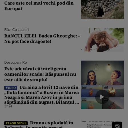
Care este cel mai vechi pod din
Europa?
Râzi Cu Lacrimi
BANCUL ZILEI. Badea Gheorghe: –
Nu pot face dragoste!
Descopera.ro
Este adevărat că inteligența
oamenilor scade? Răspunsul nu
este atât de simplu!
Ucraina a lovit 12 nave din
VIDEO
„flota fantomă” a Rusiei în Marea
Neagră și Marea Azov în prima
săptămână din august. Bilanțul a
ajuns la 218
17:24
Drona explodată în
FLASH NEWS
Bulgaria, în atenția presei