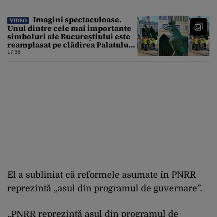
Imagini spectaculoase.
VIDEO
Unul dintre cele mai importante
simboluri ale Bucureștiului este
reamplasat pe clădirea Palatului
Universității
17:36
El a subliniat că reformele asumate în PNRR
reprezintă „asul din programul de guvernare”.
„PNRR reprezintă asul din programul de