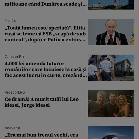
milioane când Dunărea scade și
Cernavodă produce puțin
Digi24
„Toată lumea este speriată”. Elita
rusă se teme că FSB „scapă de sub
control”, după ce Putin a extins
puterea serviciului
Cancan.ro
4.000 lei amendă tuturor
românilor care locuiesc la casă și
fac acest lucru în curte, crezând
că nu îi vede nimeni
Prosport.ro
Ce dramă! A murit tatăl lui Leo
Messi, Jorge Messi
Adevarul
„Era mai bun trenul vechi, era