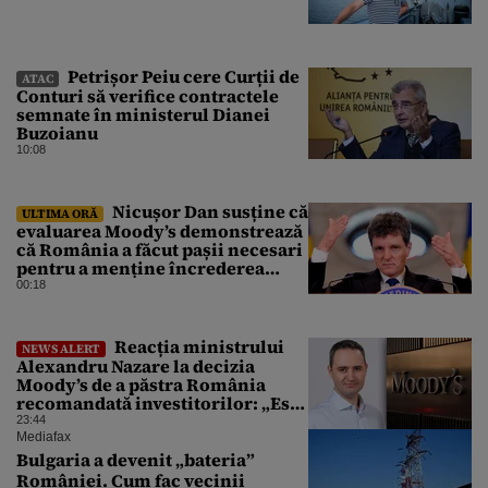
Petrișor Peiu cere Curții de
ATAC
Conturi să verifice contractele
semnate în ministerul Dianei
Buzoianu
10:08
Nicușor Dan susține că
ULTIMA ORĂ
evaluarea Moody’s demonstrează
că România a făcut pașii necesari
pentru a menține încrederea
investitorilor: „Totuși,
00:18
perspectiva rămâne rezervată”
Reacția ministrului
NEWS ALERT
Alexandru Nazare la decizia
Moody’s de a păstra România
recomandată investitorilor: „Este
un răgaz, dar în niciun caz un
23:44
motiv de relaxare”
Mediafax
Bulgaria a devenit „bateria”
României. Cum fac vecinii