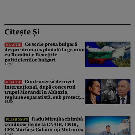
Citește Și
Ce scrie presa bulgară
REACȚIE
despre drona explodată la granița
cu România: Reacțiile
politicienilor bulgari
17:22
Controversă de nivel
REACȚIE
internațional, după concertul
trupei Morandi în Abhazia,
regiune separatistă, sub protecția
Rusiei
15:50
Radu Miruţă schimbă
FLASH NEWS
conducerile de la CNAIR, CNIR,
CFR Marfă şi Călători şi Metrorex
12:39