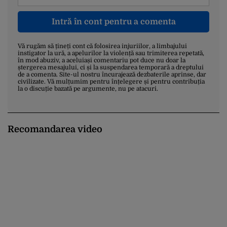
Intră în cont pentru a comenta
Vă rugăm să țineți cont că folosirea injuriilor, a limbajului
instigator la ură, a apelurilor la violență sau trimiterea repetată,
în mod abuziv, a aceluiași comentariu pot duce nu doar la
ștergerea mesajului, ci și la suspendarea temporară a dreptului
de a comenta. Site-ul nostru încurajează dezbaterile aprinse, dar
civilizate. Vă mulțumim pentru înțelegere și pentru contribuția
la o discuție bazată pe argumente, nu pe atacuri.
Recomandarea video