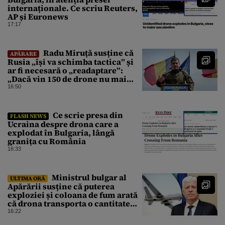
internaționale. Ce scriu Reuters,
AP și Euronews
17:17
Radu Miruță susține că
APĂRARE
Rusia „își va schimba tactica” și
ar fi necesară o „readaptare”:
„Dacă vin 150 de drone nu mai
suntem pe timp de pace”
16:50
Ce scrie presa din
FLASH NEWS
Ucraina despre drona care a
explodat în Bulgaria, lângă
granița cu România
16:33
Ministrul bulgar al
ULTIMA ORĂ
Apărării susține că puterea
exploziei și coloana de fum arată
că drona transporta o cantitate
semnificativă de exploziv
16:22