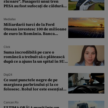
răcoare”. Pasagerii unui tren
PESA au fost sufocați de căldură
pe ruta București-Constanța
Mediafax
Miliardarii turci de la Ford
Otosan investesc 100 de milioane
de euro în România. Banca
Transilvania le acordă o
finanțare uriașă
Click
Suma incredibilă pe care o
româncă a trebuit să o plătească
după ce a ajuns la un spital în SUA:
„Asta este America”
Digi24
Ce sunt punctele negre de pe
marginea parbrizului și la ce
folosesc. Rolul lor este esențial
pentru siguranța mașinii
Cancan.ro
ULTIMA ORĂ! A murit într-un