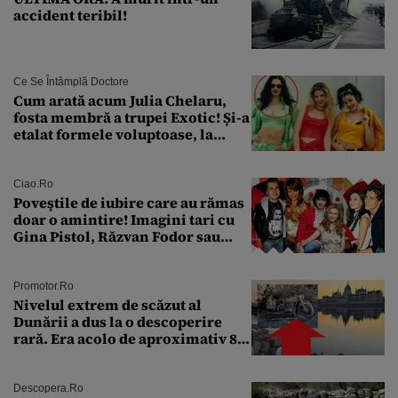
accident teribil!
Ce Se Întâmplă Doctore
Cum arată acum Julia Chelaru,
fosta membră a trupei Exotic! Și-a
etalat formele voluptoase, la
aproape 50 de ani
Ciao.ro
Poveştile de iubire care au rămas
doar o amintire! Imagini tari cu
Gina Pistol, Răzvan Fodor sau
Andra Măruţă şi foştii parteneri
Promotor.ro
Nivelul extrem de scăzut al
Dunării a dus la o descoperire
rară. Era acolo de aproximativ 80
de ani
Descopera.ro