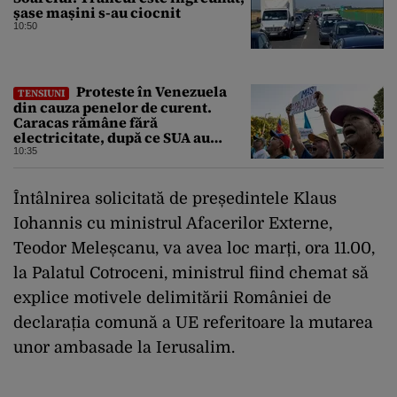
șase mașini s-au ciocnit
10:50
Proteste în Venezuela
TENSIUNI
din cauza penelor de curent.
Caracas rămâne fără
electricitate, după ce SUA au
promis modernizarea rețelei
10:35
Întâlnirea solicitată de președintele Klaus
Iohannis cu ministrul Afacerilor Externe,
Teodor Meleșcanu, va avea loc marți, ora 11.00,
la Palatul Cotroceni, ministrul fiind chemat să
explice motivele delimitării României de
declarația comună a UE referitoare la mutarea
unor ambasade la Ierusalim.