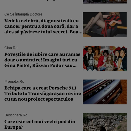
vreodată la așa ceva
Ce Se Întâmplă Doctore
Vedeta celebră, diagnosticată cu
cancer pentru a doua oară, dar a
ales să păstreze totul secret. Boala
a fost descoperită la un control de
rutină
Ciao.ro
Poveştile de iubire care au rămas
doar o amintire! Imagini tari cu
Gina Pistol, Răzvan Fodor sau
Andra Măruţă şi foştii parteneri
Promotor.ro
Echipa care a creat Porsche 911
Tribute to Transfăgărășan revine
cu un nou proiect spectaculos
Descopera.ro
Care este cel mai vechi pod din
Europa?