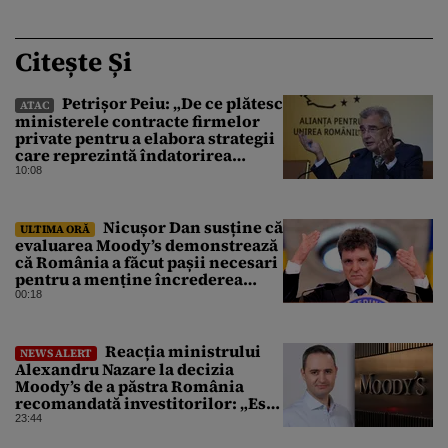
Citește Și
Petrișor Peiu: „De ce plătesc
ATAC
ministerele contracte firmelor
private pentru a elabora strategii
care reprezintă îndatorirea
angajaților din minister?”
10:08
Nicușor Dan susține că
ULTIMA ORĂ
evaluarea Moody’s demonstrează
că România a făcut pașii necesari
pentru a menține încrederea
investitorilor: „Totuși,
00:18
perspectiva rămâne rezervată”
Reacția ministrului
NEWS ALERT
Alexandru Nazare la decizia
Moody’s de a păstra România
recomandată investitorilor: „Este
un răgaz, dar în niciun caz un
23:44
motiv de relaxare”