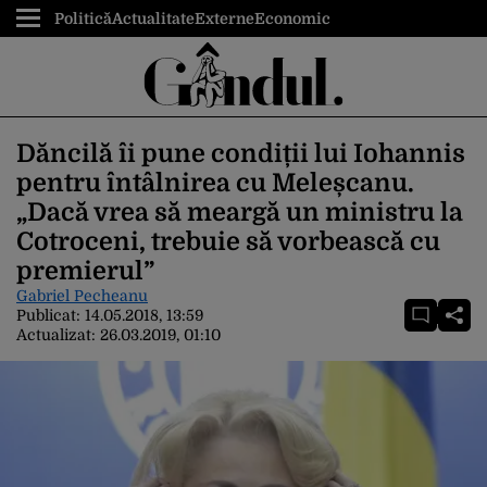
Politică
Actualitate
Externe
Economic
Dăncilă îi pune condiții lui Iohannis
pentru întâlnirea cu Meleșcanu.
„Dacă vrea să meargă un ministru la
Cotroceni, trebuie să vorbească cu
premierul”
Gabriel Pecheanu
Publicat:
14.05.2018, 13:59
Actualizat:
26.03.2019, 01:10