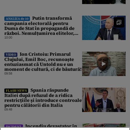
Putin transformă
ANALIZA de 10
campania electorală pentru
Duma de Stat în propagandă de
război. Nemulțumirea elitelor,
tratată cu indiferență la Kremlin
10:00
Ion Cristoiu: Primarul
VIDEO
Clujului, Emil Boc, recunoaște
entuziasmat că Untold nu e un
moment de cultură, ci de băutură!
09:58
Spania răspunde
FLASH NEWS
Italiei după refuzul de a ridica
restricțiile și introduce controale
pentru călătorii din Italia
09:48
Incendiu devastator în
INCIDENT