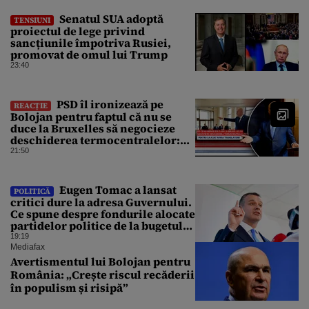
Senatul SUA adoptă
TENSIUNI
proiectul de lege privind
sancțiunile împotriva Rusiei,
promovat de omul lui Trump
23:40
PSD îl ironizează pe
REACȚIE
Bolojan pentru faptul că nu se
duce la Bruxelles să negocieze
deschiderea termocentralelor:
„Pentru că a dat afară
21:50
translatorii”
Eugen Tomac a lansat
POLITICĂ
critici dure la adresa Guvernului.
Ce spune despre fondurile alocate
partidelor politice de la bugetul
de stat
19:19
Mediafax
Avertismentul lui Bolojan pentru
România: „Crește riscul recăderii
în populism și risipă”