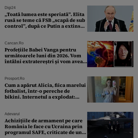
Digi24
„Toată lumea este speriată”. Elita
rusă se teme că FSB „scapă de sub
control”, după ce Putin a extins
puterea serviciului
Cancan.ro
Profețiile Babei Vanga pentru
următoarele luni din 2026. Vom
întâlni extratereștri și vom avea
un nou conflict global
Prosport.ro
Cum a apărut Alicia, fiica marelui
fotbalist, într-o pereche de
bikini. Internetul a explodat:
„Zeiță superbă!”
Adevarul
Achizițiile de armament pe care
România le face cu Ucraina prin
programul SAFE, criticate de un
expert în securitate: „Nu știm ce