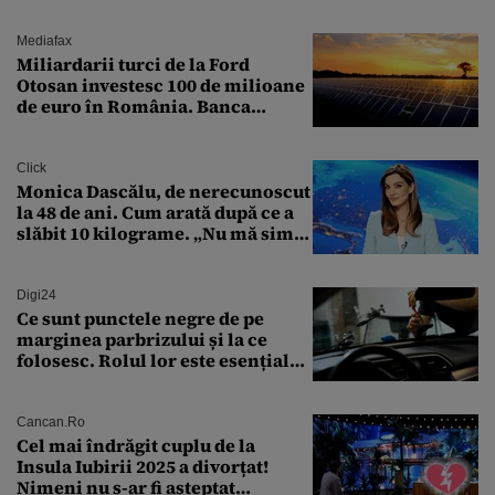
arme ne trebuie”
Mediafax
Miliardarii turci de la Ford
Otosan investesc 100 de milioane
de euro în România. Banca
Transilvania le acordă o
finanțare uriașă
Click
Monica Dascălu, de nerecunoscut
la 48 de ani. Cum arată după ce a
slăbit 10 kilograme. „Nu mă simt
bine în această perioadă”
Digi24
Ce sunt punctele negre de pe
marginea parbrizului și la ce
folosesc. Rolul lor este esențial
pentru siguranța mașinii
Cancan.ro
Cel mai îndrăgit cuplu de la
Insula Iubirii 2025 a divorțat!
Nimeni nu s-ar fi așteptat