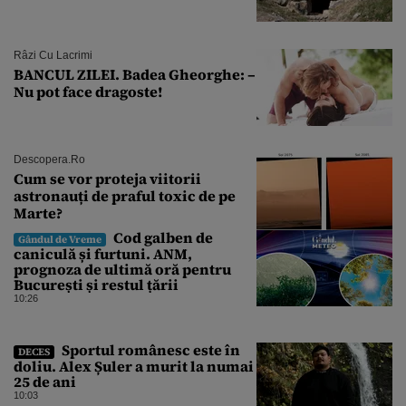
Râzi Cu Lacrimi
BANCUL ZILEI. Badea Gheorghe: –
Nu pot face dragoste!
Descopera.ro
Cum se vor proteja viitorii
astronauți de praful toxic de pe
Marte?
Cod galben de
Gândul de Vreme
caniculă și furtuni. ANM,
prognoza de ultimă oră pentru
București și restul țării
10:26
Sportul românesc este în
DECES
doliu. Alex Șuler a murit la numai
25 de ani
10:03