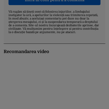
Vă rugăm să țineți cont că folosirea injuriilor, a limbajului
instigator la ură, a apelurilor la violență sau trimiterea repetată,
în mod abuziv, a aceluiași comentariu pot duce nu doar la
ștergerea mesajului, ci și la suspendarea temporară a dreptului
de a comenta. Site-ul nostru încurajează dezbaterile aprinse, dar
civilizate. Vă mulțumim pentru înțelegere și pentru contribuția
la o discuție bazată pe argumente, nu pe atacuri.
Recomandarea video