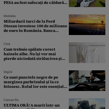
PESA au fost sufocați de căldură
pe ruta București-Constanța
Mediafax
Miliardarii turci de la Ford
Otosan investesc 100 de milioane
de euro în România. Banca
Transilvania le acordă o
finanțare uriașă
Click
Cum trebuie spălate corect
hainele albe. Nu își vor mai
pierde niciodată strălucirea și
culoarea intensă
Digi24
Ce sunt punctele negre de pe
marginea parbrizului și la ce
folosesc. Rolul lor este esențial
pentru siguranța mașinii
Cancan.ro
ULTIMA ORĂ! A murit într-un