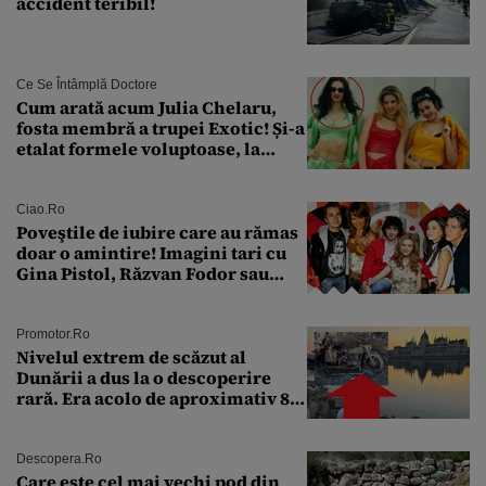
accident teribil!
Ce Se Întâmplă Doctore
Cum arată acum Julia Chelaru,
fosta membră a trupei Exotic! Și-a
etalat formele voluptoase, la
aproape 50 de ani
Ciao.ro
Poveştile de iubire care au rămas
doar o amintire! Imagini tari cu
Gina Pistol, Răzvan Fodor sau
Andra Măruţă şi foştii parteneri
Promotor.ro
Nivelul extrem de scăzut al
Dunării a dus la o descoperire
rară. Era acolo de aproximativ 80
de ani
Descopera.ro
Care este cel mai vechi pod din