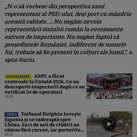
„N-o să vorbesc din perspectiva unui
reprezentant al PSD-ului, deși port cu mândrie
această calitate. … Nu negăm nevoia
reprezentării statului român la evenimente
extrem de importante. Nu negăm faptul că
președintele României, indiferent de numele
lui, trebuie să fie prezent în colțuri ale lumii.”, a
spus Suciu.
ANPC a făcut
ACTUALITATE
controale la Untold 2026. Ce au
descoperit inspectorii după ce au
verificat 54 de operatori
14:29
Taifunul Dolphin lovește
VIDEO
Japonia și se îndreaptă spre
China. Zeci de mii de clădiri au
rămas fără curent, iar porturile
au fost închise
14:18