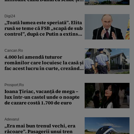
Cernavodă produce puțin
Digi24
„Toată lumea este speriată”. Elita
rusă se teme că FSB „scapă de sub
control”, după ce Putin a extins
puterea serviciului
Cancan.ro
4.000 lei amendă tuturor
românilor care locuiesc la casă și
fac acest lucru în curte, crezând
că nu îi vede nimeni
Prosport.ro
Ioana Țiriac, vacanță de mega –
lux într-un castel unde o noapte
de cazare costă 1.700 de euro
Adevarul
„Era mai bun trenul vechi, era
răcoare”. Pasagerii unui tren