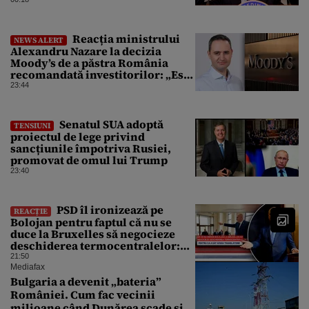
investitorilor: „Totuși,
perspectiva rămâne rezervată”
Reacția ministrului
NEWS ALERT
Alexandru Nazare la decizia
Moody’s de a păstra România
recomandată investitorilor: „Este
un răgaz, dar în niciun caz un
23:44
motiv de relaxare”
Senatul SUA adoptă
TENSIUNI
proiectul de lege privind
sancțiunile împotriva Rusiei,
promovat de omul lui Trump
23:40
PSD îl ironizează pe
REACȚIE
Bolojan pentru faptul că nu se
duce la Bruxelles să negocieze
deschiderea termocentralelor:
„Pentru că a dat afară
21:50
translatorii”
Mediafax
Bulgaria a devenit „bateria”
României. Cum fac vecinii
milioane când Dunărea scade și