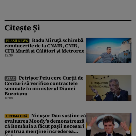
Citește Și
Radu Miruţă schimbă
FLASH NEWS
conducerile de la CNAIR, CNIR,
CFR Marfă şi Călători şi Metrorex
12:39
Petrișor Peiu cere Curții de
ATAC
Conturi să verifice contractele
semnate în ministerul Dianei
Buzoianu
10:08
Nicușor Dan susține că
ULTIMA ORĂ
evaluarea Moody’s demonstrează
că România a făcut pașii necesari
pentru a menține încrederea
00:18