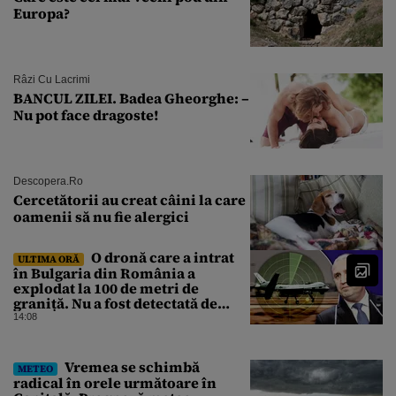
Europa?
Râzi Cu Lacrimi
BANCUL ZILEI. Badea Gheorghe: –
Nu pot face dragoste!
Descopera.ro
Cercetătorii au creat câini la care
oamenii să nu fie alergici
O dronă care a intrat
ULTIMA ORĂ
în Bulgaria din România a
explodat la 100 de metri de
graniță. Nu a fost detectată de
radare. Reacția MApN
14:08
Vremea se schimbă
METEO
radical în orele următoare în