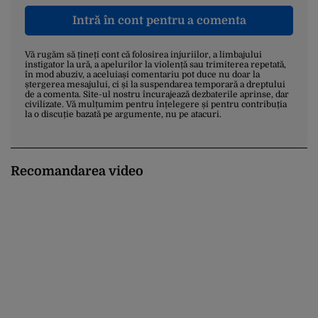
Intră în cont pentru a comenta
Vă rugăm să țineți cont că folosirea injuriilor, a limbajului
instigator la ură, a apelurilor la violență sau trimiterea repetată,
în mod abuziv, a aceluiași comentariu pot duce nu doar la
ștergerea mesajului, ci și la suspendarea temporară a dreptului
de a comenta. Site-ul nostru încurajează dezbaterile aprinse, dar
civilizate. Vă mulțumim pentru înțelegere și pentru contribuția
la o discuție bazată pe argumente, nu pe atacuri.
Recomandarea video