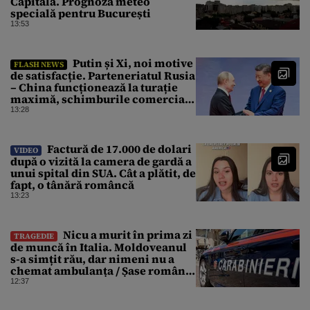
Capitală. Prognoză meteo
specială pentru București
13:53
Putin și Xi, noi motive
FLASH NEWS
de satisfacție. Parteneriatul Rusia
– China funcționează la turație
maximă, schimburile comerciale
ating niveluri record
13:28
Factură de 17.000 de dolari
VIDEO
după o vizită la camera de gardă a
unui spital din SUA. Cât a plătit, de
fapt, o tânără româncă
13:23
Nicu a murit în prima zi
TRAGEDIE
de muncă în Italia. Moldoveanul
s-a simțit rău, dar nimeni nu a
chemat ambulanța / Șase români,
anchetați
12:37