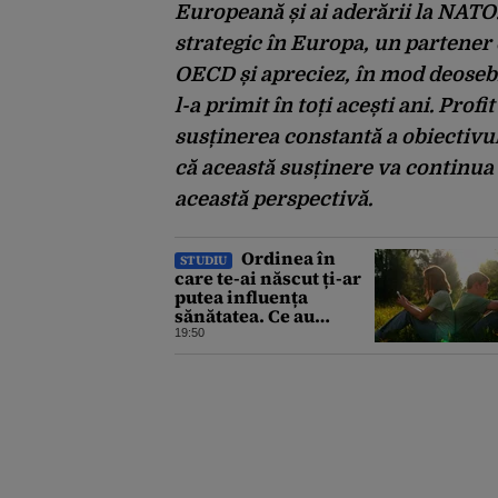
Europeană și ai aderării la NATO
strategic în Europa, un partener 
OECD și apreciez, în mod deosebit
l-a primit în toți acești ani. Pro
susținerea constantă a obiectivu
că această susținere va continua 
această perspectivă.
Ordinea în
STUDIU
care te-ai născut ți-ar
putea influența
sănătatea. Ce au
descoperit
19:50
cercetătorii