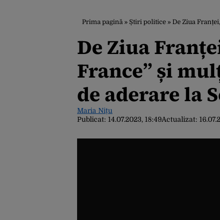
Prima pagină
»
Știri politice
»
De Ziua Franței
De Ziua Franțe
France” și mul
de aderare la 
Maria Nițu
Publicat:
14.07.2023, 18:49
Actualizat:
16.07.