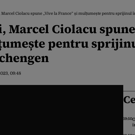
, Marcel Ciolacu spune „Vive la France” și mulțumește pentru sprijinul 
i, Marcel Ciolacu spune 
țumește pentru sprijinu
Schengen
2023, 09:48
Ce
19:50
O
i
c