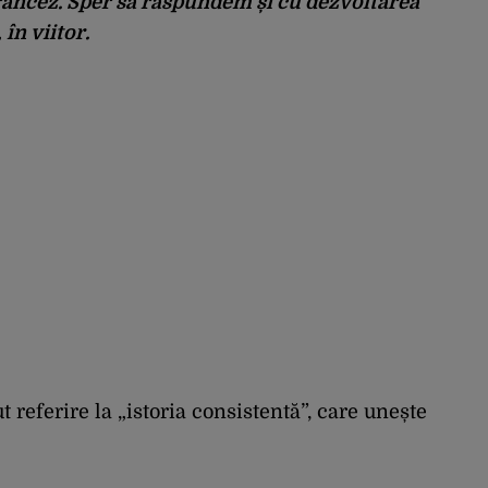
francez. Sper să răspundem și cu dezvoltarea
în viitor.
t referire la „istoria consistentă”, care unește