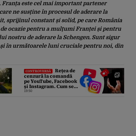
. Franța este cel mai important partener
care ne susține în procesul de aderare la
, sprijinul constant și solid, pe care România
fit de ocazie pentru a mulțumi Franței și pentru
lui nostru de aderare la Schengen. Sunt sigur
și în următoarele luni cruciale pentru noi, din
Rețea de
CONTROVERSĂ
cenzură la comandă
pe YouTube, Facebook
și Instagram. Cum se
încearcă reducerea la
19:50
tăcere a investigațiilor
de presă de pe social
media