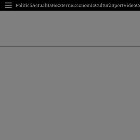
Politică
Actualitate
Externe
Economic
Cultură
Sport
Video
C