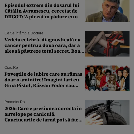
Episodul extrem din dosarul lui
Cătălin Avramescu, cercetat de
DIICOT: 'A plecat în pădure cu o
Ce Se Întâmplă Doctore
Vedeta celebră, diagnosticată cu
cancer pentru a doua oară, dar a
ales să păstreze totul secret. Boala
a fost descoperită la un control de
rutină
Ciao.ro
Poveştile de iubire care au rămas
doar o amintire! Imagini tari cu
Gina Pistol, Răzvan Fodor sau
Andra Măruţă şi foştii parteneri
Promotor.ro
2026: Care e presiunea corectă în
anvelope pe caniculă.
Cauciucurile de iarnă pot să facă
explozie la peste 40°C?