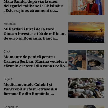
Maia Sandu, după vizita unei
delegației talibane la Chișinău:
„Este rușinos că oameni cu
funcții înalte nu se
documentează”
Mediafax
Miliardarii turci de la Ford
Otosan investesc 100 de milioane
de euro în România. Banca
Transilvania le acordă o
finanțare uriașă
Click
Momente de panică pentru
Carmen Șerban. Mașina vedetei a
căzut în craterul din zona Eroilor:
„M-am speriat foarte tare”
Digi24
Medicamentele Colebil și
Panzcebil au fost retrase din
farmaciile din România.
Explicația dată de Agenția
Națională a Medicamentului
Cancan.ro