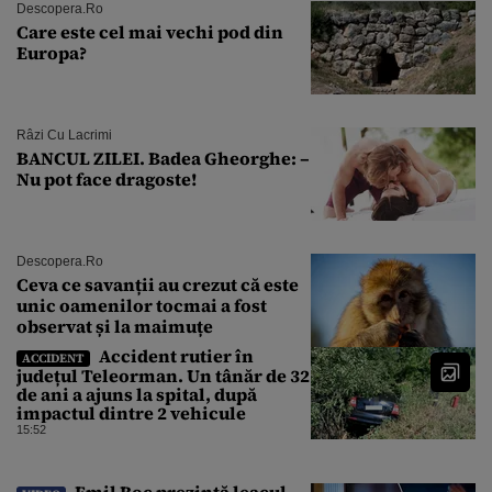
Descopera.ro
Care este cel mai vechi pod din
Europa?
Râzi Cu Lacrimi
BANCUL ZILEI. Badea Gheorghe: –
Nu pot face dragoste!
Descopera.ro
Ceva ce savanții au crezut că este
unic oamenilor tocmai a fost
observat și la maimuțe
Accident rutier în
ACCIDENT
județul Teleorman. Un tânăr de 32
de ani a ajuns la spital, după
impactul dintre 2 vehicule
15:52