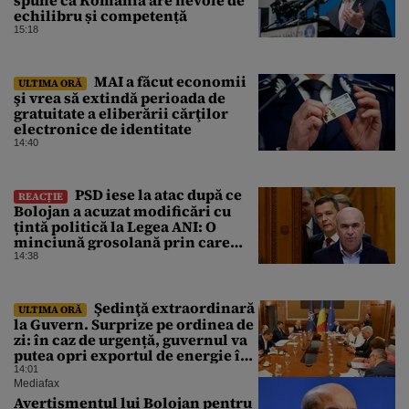
spune că România are nevoie de
echilibru și competență
15:18
MAI a făcut economii
ULTIMA ORĂ
şi vrea să extindă perioada de
gratuitate a eliberării cărţilor
electronice de identitate
14:40
PSD iese la atac după ce
REACȚIE
Bolojan a acuzat modificări cu
țintă politică la Legea ANI: O
minciună grosolană prin care
încearcă să acopere culpa PNL-
14:38
USR
Şedinţă extraordinară
ULTIMA ORĂ
la Guvern. Surprize pe ordinea de
zi: în caz de urgență, guvernul va
putea opri exportul de energie în
afara țării
14:01
Mediafax
Avertismentul lui Bolojan pentru