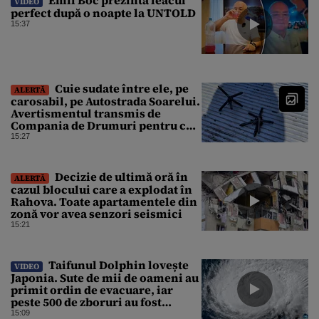
Emil Boc prezintă leacul
VIDEO
perfect după o noapte la UNTOLD
15:37
Cuie sudate între ele, pe
ALERTĂ
carosabil, pe Autostrada Soarelui.
Avertismentul transmis de
Compania de Drumuri pentru cei
care tranzitează A2
15:27
Decizie de ultimă oră în
ALERTĂ
cazul blocului care a explodat în
Rahova. Toate apartamentele din
zonă vor avea senzori seismici
15:21
Taifunul Dolphin lovește
VIDEO
Japonia. Sute de mii de oameni au
primit ordin de evacuare, iar
peste 500 de zboruri au fost
anulate
15:09