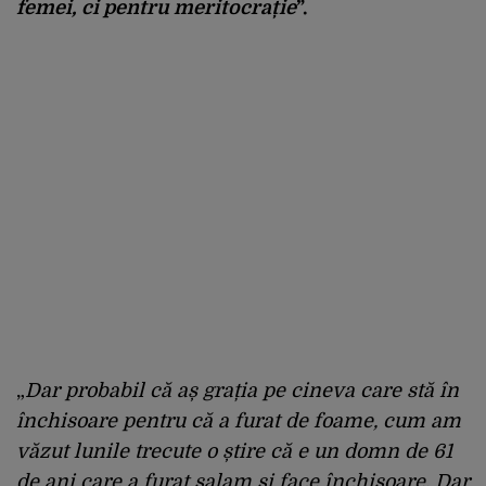
femei, ci pentru meritocrație
”.
„
Dar probabil că aș grația pe cineva care stă în
închisoare pentru că a furat de foame, cum am
văzut lunile trecute o știre că e un domn de 61
de ani care a furat salam și face închisoare. Dar