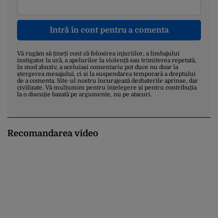
Intră în cont pentru a comenta
Vă rugăm să țineți cont că folosirea injuriilor, a limbajului
instigator la ură, a apelurilor la violență sau trimiterea repetată,
în mod abuziv, a aceluiași comentariu pot duce nu doar la
ștergerea mesajului, ci și la suspendarea temporară a dreptului
de a comenta. Site-ul nostru încurajează dezbaterile aprinse, dar
civilizate. Vă mulțumim pentru înțelegere și pentru contribuția
la o discuție bazată pe argumente, nu pe atacuri.
Recomandarea video