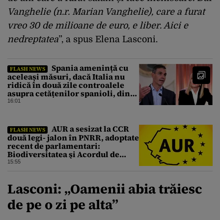
Vanghelie (n.r. Marian Vanghelie), care a furat
vreo 30 de milioane de euro, e liber. Aici e
nedreptatea
”, a spus Elena Lasconi.
Spania amenință cu
FLASH NEWS
aceleași măsuri, dacă Italia nu
ridică în două zile controalele
asupra cetățenilor spanioli, din
cauza crizei migrației
16:01
AUR a sesizat la CCR
FLASH NEWS
două legi- jalon în PNRR, adoptate
recent de parlamentari:
Biodiversitatea şi Acordul de
împrumut cu BIRD
15:55
Lasconi: „Oamenii abia trăiesc
de pe o zi pe alta”