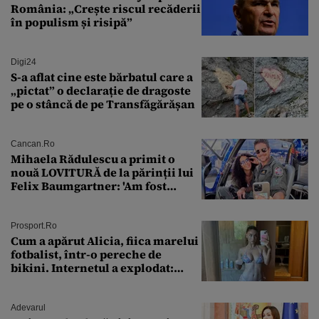
România: „Crește riscul recăderii
în populism și risipă”
Digi24
S-a aflat cine este bărbatul care a
„pictat” o declarație de dragoste
pe o stâncă de pe Transfăgărășan
Cancan.ro
Mihaela Rădulescu a primit o
nouă LOVITURĂ de la părinții lui
Felix Baumgartner: 'Am fost
ȘTEARSĂ complet din
Prosport.ro
Cum a apărut Alicia, fiica marelui
fotbalist, într-o pereche de
bikini. Internetul a explodat:
„Zeiță superbă!”
Adevarul