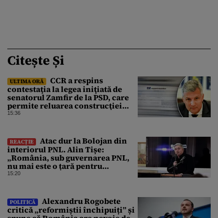
Citește Și
CCR a respins
ULTIMA ORĂ
contestaţia la legea iniţiată de
senatorul Zamfir de la PSD, care
permite reluarea construcţiei
hidrocentralelor din zonele
15:36
protejate
Atac dur la Bolojan din
REACȚIE
interiorul PNL. Alin Tișe:
„România, sub guvernarea PNL,
nu mai este o țară pentru
investitori”
15:20
Alexandru Rogobete
POLITICĂ
critică „reformiștii închipuiți” și