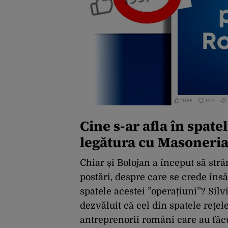
Cine s-ar afla în spatel
legătura cu Masoneri
Chiar și Bolojan a început să strâ
postări, despre care se crede însă 
spatele acestei ”operațiuni”? Silv
dezvăluit că cel din spatele rețel
antreprenorii români care au făcu