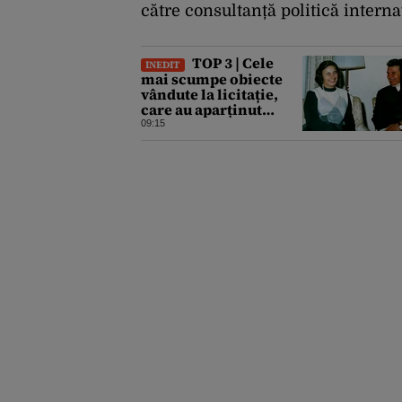
către consultanță politică interna
TOP 3 | Cele
INEDIT
mai scumpe obiecte
vândute la licitație,
care au aparținut
familiei Ceaușescu
09:15