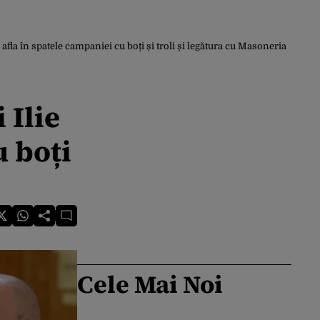
afla în spatele campaniei cu boți și troli și legătura cu Masoneria
 Ilie
u boți
Cele Mai Noi