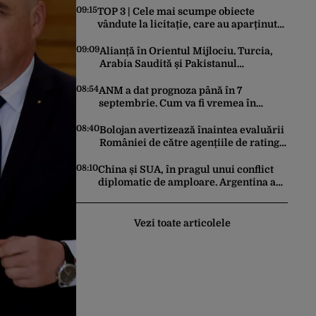
09:15
TOP 3 | Cele mai scumpe obiecte
vândute la licitație, care au aparținut
familiei Ceaușescu
09:09
Alianță în Orientul Mijlociu. Turcia,
Arabia Saudită și Pakistanul
semnează vineri un acord comun de
apărare
08:54
ANM a dat prognoza până în 7
septembrie. Cum va fi vremea în
următoarele 4 săptămâni
08:40
Bolojan avertizează înaintea evaluării
României de către agențiile de rating:
„Sunt trei factori-cheie care stau la
baza acestor evaluări”
08:10
China și SUA, în pragul unui conflict
diplomatic de amploare. Argentina a
căzut la mijloc în această dispută
Vezi toate articolele