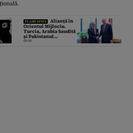
țională.
Alianță în
FLASH NEWS
Orientul Mijlociu.
Turcia, Arabia Saudită
și Pakistanul
semnează vineri un
09:09
acord comun de
apărare