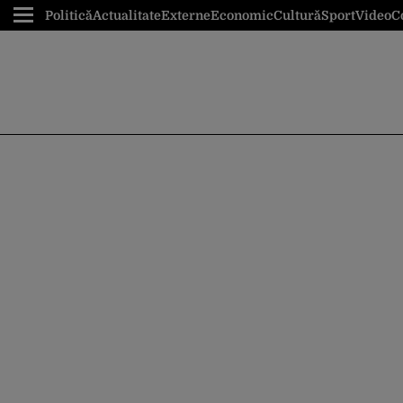
Politică
Actualitate
Externe
Economic
Cultură
Sport
Video
C