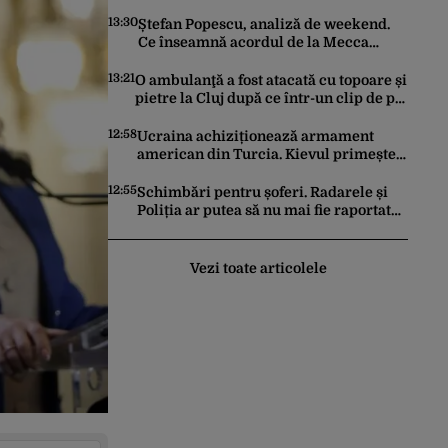
asemănător fostului club de fotbal
Dinamo Victoria, care a aparținut
13:30
Ștefan Popescu, analiză de weekend.
Miliției
Ce înseamnă acordul de la Mecca
dintre Turcia, Pakistan şi Arabia
Saudită
13:21
O ambulanţă a fost atacată cu topoare și
pietre la Cluj după ce într-un clip de pe
TikTok s-a spus că ”fură copii”
12:58
Ucraina achiziționează armament
american din Turcia. Kievul primește
70 de rachete ATACMS și 12 lansatoare
MLRS
12:55
Schimbări pentru șoferi. Radarele și
Poliția ar putea să nu mai fie raportate
în aplicația Waze
Vezi toate articolele