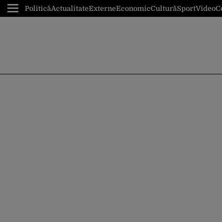
Politică
Actualitate
Externe
Economic
Cultură
Sport
Video
C