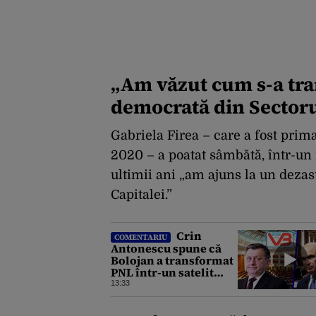
„Am văzut cum s-a tra
democrată din Sectorul
Gabriela Firea – care a fost prim
2020 – a poatat sâmbătă, într-un
ultimii ani „am ajuns la un dezast
Capitalei.”
Crin
COMENTARIU
Antonescu spune că
Bolojan a transformat
PNL într-un satelit
USR, asemănător
13:33
fostului club de fotbal
Dinamo Victoria, care