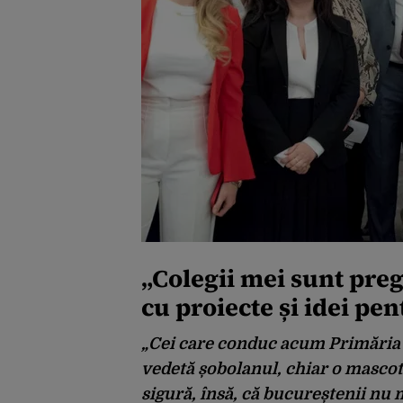
„Colegii mei sunt pregă
cu proiecte și idei pe
„Cei care conduc acum Primăria Se
vedetă șobolanul, chiar o mascotă
sigură, însă, că bucureștenii nu m