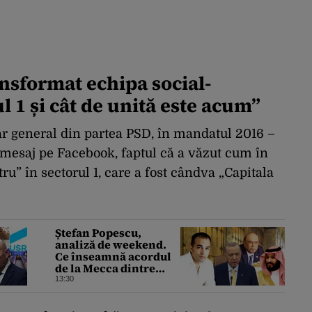
nsformat echipa social-
 1 și cât de unită este acum”
ar general din partea PSD, în mandatul 2016 –
 mesaj pe Facebook, faptul că a văzut cum în
ru” în sectorul 1, care a fost cândva „Capitala
Ștefan Popescu,
analiză de weekend.
Ce înseamnă acordul
de la Mecca dintre
Turcia, Pakistan şi
13:30
Arabia Saudită