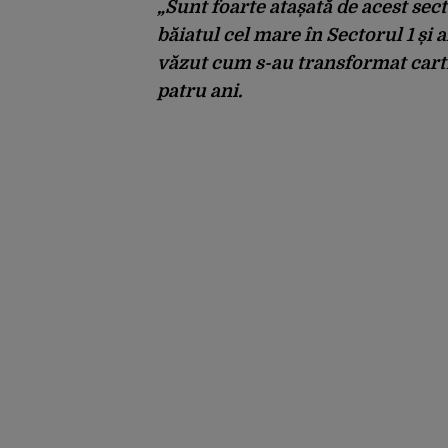
a aparținut Miliției
„Sunt foarte atașată de acest se
băiatul cel mare în Sectorul 1 și
văzut cum s-au transformat cartie
patru ani.