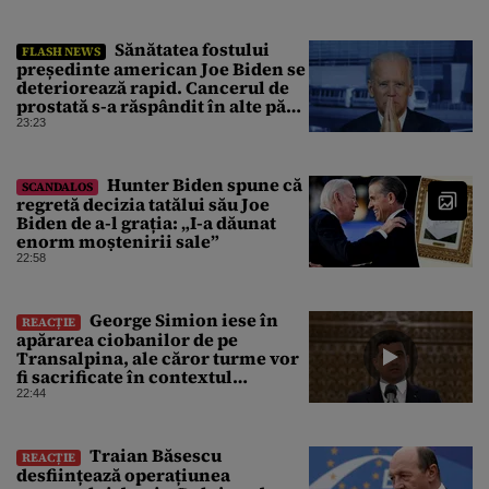
Sănătatea fostului
FLASH NEWS
președinte american Joe Biden se
deteriorează rapid. Cancerul de
prostată s-a răspândit în alte părți
ale corpului
23:23
Hunter Biden spune că
SCANDALOS
regretă decizia tatălui său Joe
Biden de a-l grația: „I-a dăunat
enorm moștenirii sale”
22:58
George Simion iese în
REACȚIE
apărarea ciobanilor de pe
Transalpina, ale căror turme vor
fi sacrificate în contextul
focarului de variolă ovină
22:44
Traian Băsescu
REACȚIE
desființează operațiunea