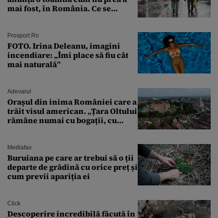
mai fost, în România. Ce se
întâmplă în septembrie,
octombrie și noiembrie 2026, în
București. Pe ce dată ninge
Prosport.ro
FOTO. Irina Deleanu, imagini
incendiare: „Îmi place să fiu cât
mai naturală”
Adevarul
Orașul din inima României care a
trăit visul american. „Țara Oltului
rămâne numai cu bogații, cu
babele, cu moșnegii și cu
sărăntocii”
Mediafax
Buruiana pe care ar trebui să o ții
departe de grădină cu orice preț și
cum previi apariția ei
Click
Descoperire incredibilă făcută în