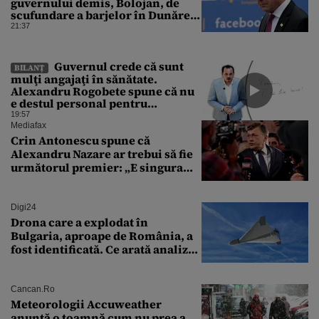
guvernului demis, Bolojan, de
scufundare a barjelor în Dunăre:
„Este o improvizație”
21:37
Guvernul crede că sunt
BILANȚ
mulţi angajaţi în sănătate.
Alexandru Rogobete spune că nu
e destul personal pentru
combaterea infecţiilor
19:57
nosocomiale
Mediafax
Crin Antonescu spune că
Alexandru Nazare ar trebui să fie
următorul premier: „E singura
soluție”
Digi24
Drona care a explodat în
Bulgaria, aproape de România, a
fost identificată. Ce arată analiza
preliminară a epavei
Cancan.ro
Meteorologii Accuweather
anunță o toamnă cum nu prea a