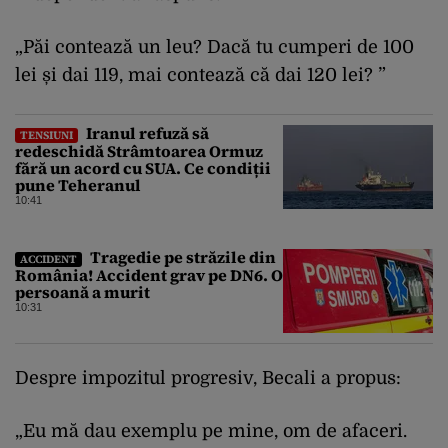
„Păi contează un leu? Dacă tu cumperi de 100
lei și dai 119, mai contează că dai 120 lei? ”
Iranul refuză să
TENSIUNI
redeschidă Strâmtoarea Ormuz
fără un acord cu SUA. Ce condiții
pune Teheranul
10:41
Tragedie pe străzile din
ACCIDENT
România! Accident grav pe DN6. O
persoană a murit
10:31
Despre impozitul progresiv, Becali a propus:
„Eu mă dau exemplu pe mine, om de afaceri.