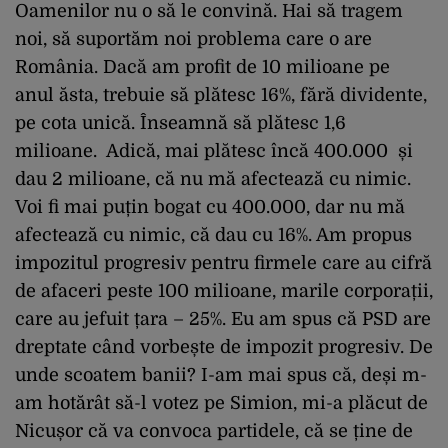
Oamenilor nu o să le convină. Hai să tragem
noi, să suportăm noi problema care o are
România. Dacă am profit de 10 milioane pe
anul ăsta, trebuie să plătesc 16%, fără dividente,
pe cota unică. Înseamnă să plătesc 1,6
milioane. Adică, mai plătesc încă 400.000 și
dau 2 milioane, că nu mă afectează cu nimic.
Voi fi mai puțin bogat cu 400.000, dar nu mă
afectează cu nimic, că dau cu 16%. Am propus
impozitul progresiv pentru firmele care au cifră
de afaceri peste 100 milioane, marile corporații,
care au jefuit țara – 25%. Eu am spus că PSD are
dreptate când vorbește de impozit progresiv. De
unde scoatem banii? I-am mai spus că, deși m-
am hotărât să-l votez pe Simion, mi-a plăcut de
Nicușor că va convoca partidele, că se ține de