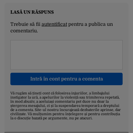
LASĂ UN RĂSPUNS
Trebuie să fii
autentificat
pentru a publica un
comentariu.
Intră în cont pentru a comenta
Vă rugăm să țineți cont că folosirea injuriilor, a limbajului
instigator la ură, a apelurilor la violență sau trimiterea repetată,
în mod abuziv, a aceluiași comentariu pot duce nu doar la
ștergerea mesajului, ci și la suspendarea temporară a dreptului
de a comenta. Site-ul nostru încurajează dezbaterile aprinse, dar
civilizate. Vă mulțumim pentru înțelegere și pentru contribuția
la o discuție bazată pe argumente, nu pe atacuri.