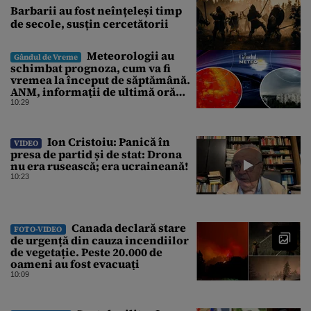
Barbarii au fost neînțeleși timp
de secole, susțin cercetătorii
Meteorologii au
Gândul de Vreme
schimbat prognoza, cum va fi
vremea la început de săptămână.
ANM, informații de ultimă oră
pentru Gândul
10:29
Ion Cristoiu: Panică în
VIDEO
presa de partid și de stat: Drona
nu era rusească; era ucraineană!
10:23
Canada declară stare
FOTO-VIDEO
de urgență din cauza incendiilor
de vegetație. Peste 20.000 de
oameni au fost evacuați
10:09