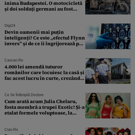
inima Budapestei. O motocicletă
și doi soldați germani au fost
găsiți în Dunăre
Digi24
Devin oamenii mai puțin
inteligenți? Ce este „efectul Flynn
invers” și de ce îi îngrijorează pe
cercetători
Cancan.ro
4.000 lei amendă tuturor
românilor care locuiesc la casă și
fac acest lucru în curte, crezând
că nu îi vede nimeni
Ce Se Întâmplă Doctore
Cum arată acum Julia Chelaru,
fosta membră a trupei Exotic! Și-a
etalat formele voluptoase, la
aproape 50 de ani
Ciao.ro