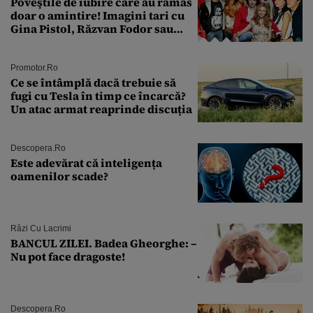
Poveştile de iubire care au rămas
doar o amintire! Imagini tari cu
Gina Pistol, Răzvan Fodor sau
Andra Măruţă şi foştii parteneri
Promotor.ro
Ce se întâmplă dacă trebuie să
fugi cu Tesla în timp ce încarcă?
Un atac armat reaprinde discuția
Descopera.ro
Este adevărat că inteligența
oamenilor scade?
Râzi Cu Lacrimi
BANCUL ZILEI. Badea Gheorghe: –
Nu pot face dragoste!
Descopera.ro