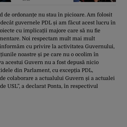
informații false, la
ÎCCJ. Cine a intentat
plângerea penală
 de ordonanțe nu stau în picioare. Am folosit
decât guvernele PDL și am făcut acest lucru în
roiecte cu implicații majore care să nu fie
lamentare. Noi respectam mult mai mult
 informăm cu privire la activitatea Guvernului,
iunile noastre și pe care nu o ocolim în
va acestui Guvern nu a fost depusă nicio
tidele din Parlament, cu excepția PDL,
de colaborare a actualului Guvern și a actualei
de USL”, a declarat Ponta, în respectivul