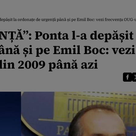
pășit la ordonațe de urgență până și pe Emil Boc: vezi frecvența OUG-u
Ă”: Ponta l-a depășit 
nă și pe Emil Boc: vezi
din 2009 până azi