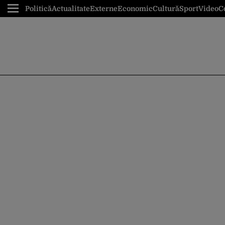
Politică
Actualitate
Externe
Economic
Cultură
Sport
Video
C