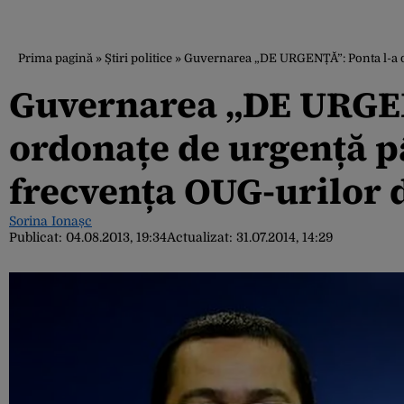
Prima pagină
»
Știri politice
»
Guvernarea „DE URGENȚĂ”: Ponta l-a de
Guvernarea „DE URGENȚ
ordonațe de urgență pâ
frecvența OUG-urilor 
Sorina Ionașc
Publicat:
04.08.2013, 19:34
Actualizat:
31.07.2014, 14:29