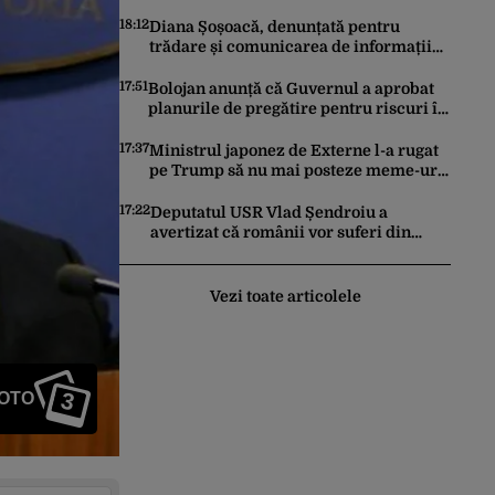
donatorilor Partidului Republican
18:12
Diana Șoșoacă, denunțată pentru
trădare și comunicarea de informații
false, la ÎCCJ. Cine a intentat plângerea
penală
17:51
Bolojan anunță că Guvernul a aprobat
planurile de pregătire pentru riscuri în
sectorul energetic. Ce spune premierul
despre consumul populației
17:37
Ministrul japonez de Externe l-a rugat
pe Trump să nu mai posteze meme-uri
cu personaje din Pokemon, Naruto și
Mario pe platformele social-media
17:22
Deputatul USR Vlad Șendroiu a
avertizat că românii vor suferi din
cauza energiei mai scumpe. „Băieții
deștepți vor specula și după vor crește
prețurile”
Vezi toate articolele
3
FOTO