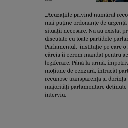
în secret donatorilor
Partidului Republican
„Acuzațiile privind numărul recod
mai puține ordonanțe de urgență 
situații necesare. Nu au existat p
discutate cu toate partidele par
Parlamentul, instituție pe care o
căreia îi cerem mandat pentru acț
legiferare. Până la urmă, împotri
moțiune de cenzură, întrucât par
recunosc transparența și dorința 
majorități parlamentare deținute 
interviu.