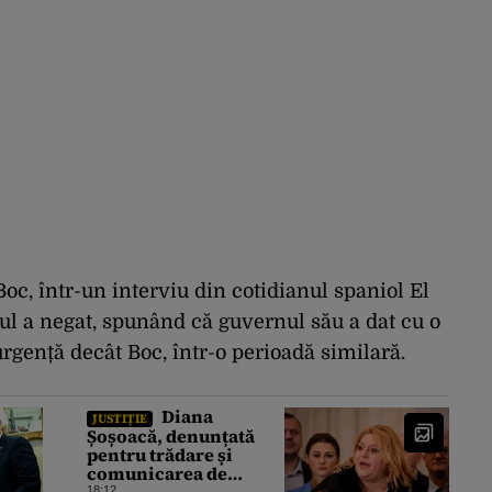
Boc, într-un interviu din cotidianul spaniol El
ul a negat, spunând că guvernul său a dat cu o
gență decât Boc, într-o perioadă similară.
Diana
JUSTIȚIE
Șoșoacă, denunțată
pentru trădare și
comunicarea de
18:12