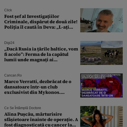
Click
Fost șef al Investigațiilor
Criminale, dispărut de două zile!
Poliția îl caută în Deva: „L-ați
văzut?”
Digi24
„Dacă Rusia ia țările baltice, vom
fi acolo”: Ferma de la capătul
lumii unde magnați ai
tehnologiei vor să
supraviețuiască apocalipsei
Cancan.ro
Marco Verratti, dezbrăcat de o
dansatoare într-un club
exclusivist din Mykonos.
Campionul italian a cedat
complet în fața ispitei!
Ce Se Întâmplă Doctore
Alina Pușcău, mărturisire
sfâșietoare înainte de operație. A
fost diagnosticată cu cancer la