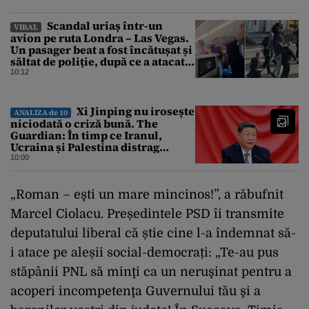
Scandal uriaș într-un
VIRAL
avion pe ruta Londra – Las Vegas.
Un pasager beat a fost încătușat și
săltat de poliție, după ce a atacat o
stewardesă
10:12
Xi Jinping nu irosește
ANALIZA de 10
niciodată o criză bună. The
Guardian: În timp ce Iranul,
Ucraina și Palestina distrag
atenția lumii, el strânge șurubul”
10:00
„Roman – eşti un mare mincinos!”, a răbufnit
Marcel Ciolacu. Președintele PSD îi transmite
deputatului liberal că știe cine l-a îndemnat să-
i atace pe aleșii social-democrați: „Te-au pus
stăpânii PNL să minţi ca un neruşinat pentru a
acoperi incompetenţa Guvernului tău şi a