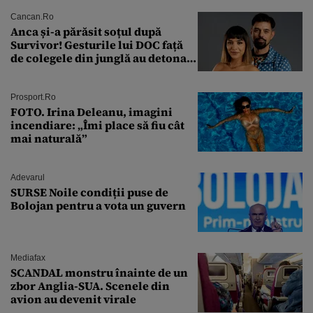
Cancan.ro
Anca și-a părăsit soțul după
Survivor! Gesturile lui DOC față
de colegele din junglă au detonat
relația de acasă!
Prosport.ro
FOTO. Irina Deleanu, imagini
incendiare: „Îmi place să fiu cât
mai naturală”
Adevarul
SURSE Noile condiții puse de
Bolojan pentru a vota un guvern
Mediafax
SCANDAL monstru înainte de un
zbor Anglia-SUA. Scenele din
avion au devenit virale