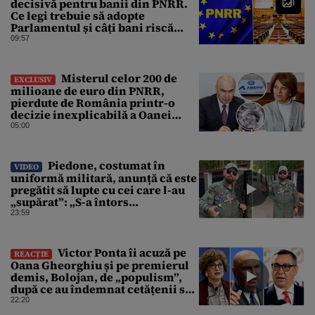
decisivă pentru banii din PNRR.
Ce legi trebuie să adopte
Parlamentul și câți bani riscă
România să piardă
09:57
Misterul celor 200 de
EXCLUSIV
milioane de euro din PNRR,
pierdute de România printr-o
decizie inexplicabilă a Oanei
Gheorghiu. Ultima hotărâre de
05:00
guvern ar încerca să repare
greșeala vicepremierului
Piedone, costumat în
VIDEO
uniformă militară, anunță că este
pregătit să lupte cu cei care l-au
„supărat”: „S-a întors
boomerangul”
23:59
Victor Ponta îi acuză pe
REACȚIE
Oana Gheorghiu și pe premierul
demis, Bolojan, de „populism”,
după ce au îndemnat cetățenii să
reducă consumul energetic
22:20