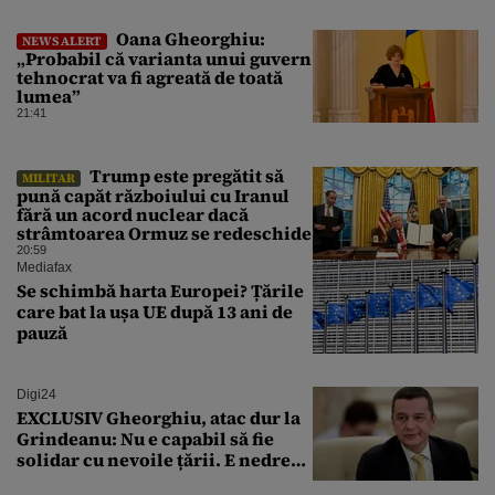
Oana Gheorghiu:
NEWS ALERT
„Probabil că varianta unui guvern
tehnocrat va fi agreată de toată
lumea”
21:41
Trump este pregătit să
MILITAR
pună capăt războiului cu Iranul
fără un acord nuclear dacă
strâmtoarea Ormuz se redeschide
20:59
Mediafax
Se schimbă harta Europei? Țările
care bat la ușa UE după 13 ani de
pauză
Digi24
EXCLUSIV Gheorghiu, atac dur la
Grindeanu: Nu e capabil să fie
solidar cu nevoile țării. E nedrept
ca PSD să primească guvernarea