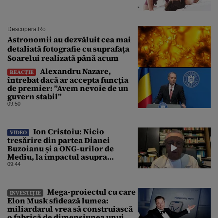
Descopera.ro
Astronomii au dezvăluit cea mai
detaliată fotografie cu suprafața
Soarelui realizată până acum
Alexandru Nazare,
REACȚIE
întrebat dacă ar accepta funcția
de premier: ”Avem nevoie de un
guvern stabil”
09:50
Ion Cristoiu: Nicio
VIDEO
tresărire din partea Dianei
Buzoianu și a ONG-urilor de
Mediu, la impactul asupra
Mediului al Operațiunii de pe
09:44
Dunăre
Mega-proiectul cu care
INVESTIȚIE
Elon Musk sfidează lumea:
miliardarul vrea să construiască
o fabrică de dimensiunea unui