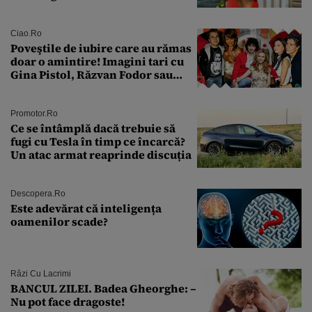
sân în metastază: „Este singurul
tratament care o să mă ajute să
îmi salvez viața”
Ciao.ro
Poveştile de iubire care au rămas
doar o amintire! Imagini tari cu
Gina Pistol, Răzvan Fodor sau
Andra Măruţă şi foştii parteneri
Promotor.ro
Ce se întâmplă dacă trebuie să
fugi cu Tesla în timp ce încarcă?
Un atac armat reaprinde discuția
Descopera.ro
Este adevărat că inteligența
oamenilor scade?
Râzi Cu Lacrimi
BANCUL ZILEI. Badea Gheorghe: –
Nu pot face dragoste!