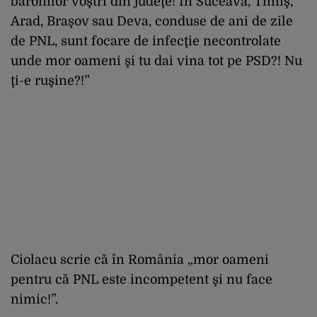
baronilor voştri din judeţe! În Suceava, Timiş,
Arad, Braşov sau Deva, conduse de ani de zile
de PNL, sunt focare de infecţie necontrolate
unde mor oameni şi tu dai vina tot pe PSD?! Nu
ţi-e ruşine?!”
Ciolacu scrie că în România „mor oameni
pentru că PNL este incompetent şi nu face
nimic!”.