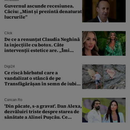
Guvernul ascunde recesiunea.
Câciu: „Mint și prezintă denaturat
lucrurile”
Click
De ce a renunțat Claudia Neghină
la injecțiile cu botox. Câte
intervenții estetice are. „Îmi
îngheață fața”
Digi24
Ce riscă bărbatul care a
vandalizat o stâncă de pe
Transfăgărășan în semn de iubire
față de „Anna”
Cancan.ro
'Din păcate, s-a gravat'. Dan Alexa,
dezvăluiri triste despre starea de
sănătate a Alinei Pușcău. Ce
discuție au avut cu două zile în
urmă