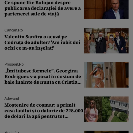
Ce spune Ilie Bolojan despre
publicarea declarației de avere a
partenerei sale de viață
Cancan.ro
Valentin Sanfira o acuză pe
Codruța de adulter? 'Am iubit doi
ochi ce m-au înșelat!'
Prosport.ro
„Îmi iubesc formele”. Georgina
Rodriguez s-a pozat în costum de
baie înainte de nunta cu Cristiano
Ronaldo
Adevarul
Moștenire de coșmar: a primit
casa tatălui și o datorie de 228.000
de dolari la apă pentru tot
cartierul
Mediafax