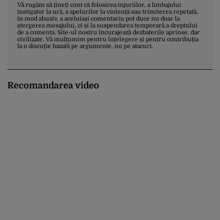
Vă rugăm să țineți cont că folosirea injuriilor, a limbajului
instigator la ură, a apelurilor la violență sau trimiterea repetată,
în mod abuziv, a aceluiași comentariu pot duce nu doar la
ștergerea mesajului, ci și la suspendarea temporară a dreptului
de a comenta. Site-ul nostru încurajează dezbaterile aprinse, dar
civilizate. Vă mulțumim pentru înțelegere și pentru contribuția
la o discuție bazată pe argumente, nu pe atacuri.
Recomandarea video