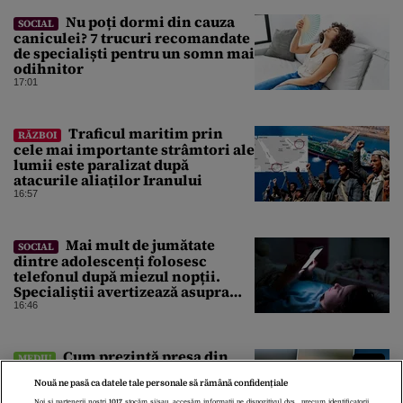
Nu poți dormi din cauza
SOCIAL
caniculei? 7 trucuri recomandate
de specialiști pentru un somn mai
odihnitor
17:01
Traficul maritim prin
RĂZBOI
cele mai importante strâmtori ale
lumii este paralizat după
atacurile aliaților Iranului
16:57
Mai mult de jumătate
SOCIAL
dintre adolescenți folosesc
telefonul după miezul nopții.
Specialiștii avertizează asupra
efectelor
16:46
Cum prezintă presa din
MEDIU
Statele Unite criza energetică din
Nouă ne pasă ca datele tale personale să rămână confidențiale
România și Germania. Lipsa apei
afectează grav economiile
Noi și partenerii noștri
1017
stocăm și/sau accesăm informații pe dispozitivul dvs., precum identificatorii