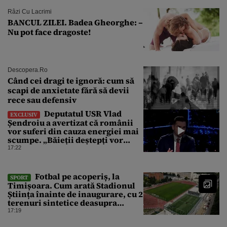
Râzi Cu Lacrimi
BANCUL ZILEI. Badea Gheorghe: –
Nu pot face dragoste!
Descopera.ro
Când cei dragi te ignoră: cum să
scapi de anxietate fără să devii
rece sau defensiv
Deputatul USR Vlad
EXCLUSIV
Șendroiu a avertizat că românii
vor suferi din cauza energiei mai
scumpe. „Băieții deștepți vor
specula și după vor crește
17:22
prețurile”
Fotbal pe acoperiș, la
SPORT
Timișoara. Cum arată Stadionul
Știința înainte de inaugurare, cu 2
terenuri sintetice deasupra
tribunei
17:19