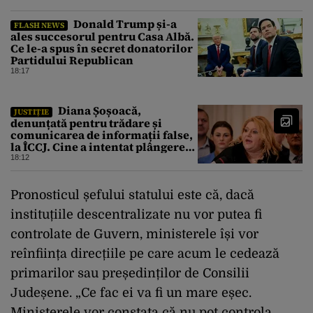
Donald Trump și-a
FLASH NEWS
ales succesorul pentru Casa Albă.
Ce le-a spus în secret donatorilor
Partidului Republican
18:17
Diana Șoșoacă,
JUSTIȚIE
denunțată pentru trădare și
comunicarea de informații false,
la ÎCCJ. Cine a intentat plângerea
penală
18:12
Pronosticul șefului statului este că, dacă
instituțiile descentralizate nu vor putea fi
controlate de Guvern, ministerele își vor
reînființa direcțiile pe care acum le cedează
primarilor sau președinților de Consilii
Judeșene. „Ce fac ei va fi un mare eșec.
Ministerele vor constata că nu pot controla