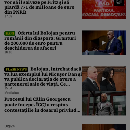
vor să îl salveze pe Fritz și să
piardă 771 de milioane de euro
din PNRR
17:09
Oferta lui Bolojan pentru
BANI
românii din diaspora: Granturi
de 200.000 de euro pentru
deschiderea de afaceri
16:18
Bolojan, întrebat dacă
FLASH NEWS
va lua exemplul lui Nicușor Dan și
va publica declarația de avere a
partenerei sale de viață. Ce
răspuns a dat premierul demis
15:54
Mediafax
Procesul lui Călin Georgescu
poate începe. ÎCCJ a respins
contestațiile în dosarul privind
lovitura de stat
Digi24