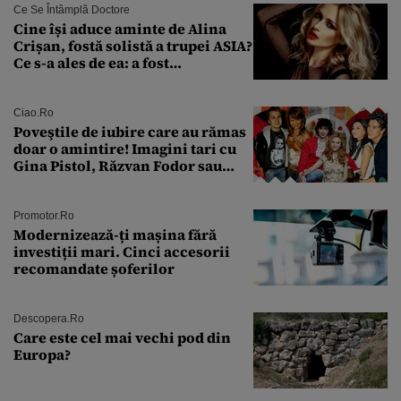
Ce Se Întâmplă Doctore
Cine își aduce aminte de Alina
Crișan, fostă solistă a trupei ASIA?
Ce s-a ales de ea: a fost
condamnată la închisoare cu
suspendare. Ce acuzații i se aduc
Ciao.ro
Poveştile de iubire care au rămas
doar o amintire! Imagini tari cu
Gina Pistol, Răzvan Fodor sau
Andra Măruţă şi foştii parteneri
Promotor.ro
Modernizează-ți mașina fără
investiții mari. Cinci accesorii
recomandate șoferilor
Descopera.ro
Care este cel mai vechi pod din
Europa?