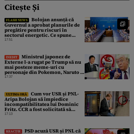
Citește Și
Bolojan anunță că
FLASH NEWS
Guvernul a aprobat planurile de
pregătire pentru riscuri în
sectorul energetic. Ce spune
premierul despre consumul
17:51
populației
Ministrul japonez de
INEDIT
Externe l-a rugat pe Trump să nu
mai posteze meme-uri cu
personaje din Pokemon, Naruto și
Mario pe platformele social-
17:37
media
Cum vor USR şi PNL-
ULTIMA ORĂ
Aripa Bolojan să împiedice
incompatibilitatea lui Dominic
Fritz. CCR a fost solicitată să
intervină
17:13
PSD acuză USR și PNL că
REACȚIE