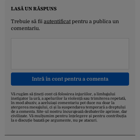
LASĂ UN RĂSPUNS
Trebuie să fii
autentificat
pentru a publica un
comentariu.
Intră în cont pentru a comenta
Vă rugăm să țineți cont că folosirea injuriilor, a limbajului
instigator la ură, a apelurilor la violență sau trimiterea repetată,
în mod abuziv, a aceluiași comentariu pot duce nu doar la
ștergerea mesajului, ci și la suspendarea temporară a dreptului
de a comenta. Site-ul nostru încurajează dezbaterile aprinse, dar
civilizate. Vă mulțumim pentru înțelegere și pentru contribuția
la o discuție bazată pe argumente, nu pe atacuri.