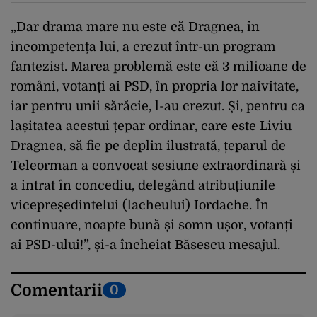
„Dar drama mare nu este că Dragnea, în
incompetența lui, a crezut într-un program
fantezist. Marea problemă este că 3 milioane de
români, votanți ai PSD, în propria lor naivitate,
iar pentru unii sărăcie, l-au crezut. Și, pentru ca
lașitatea acestui țepar ordinar, care este Liviu
Dragnea, să fie pe deplin ilustrată, țeparul de
Teleorman a convocat sesiune extraordinară și
a intrat în concediu, delegând atribuțiunile
vicepreședintelui (lacheului) Iordache. În
continuare, noapte bună și somn ușor, votanți
ai PSD-ului!”, și-a încheiat Băsescu mesajul.
Comentarii
0