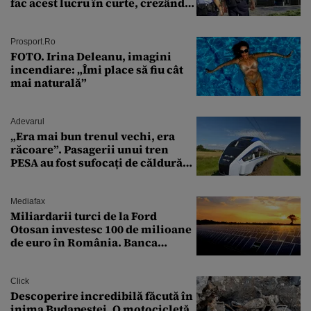
fac acest lucru în curte, crezând
că nu îi vede nimeni
Prosport.ro
FOTO. Irina Deleanu, imagini
incendiare: „Îmi place să fiu cât
mai naturală”
Adevarul
„Era mai bun trenul vechi, era
răcoare”. Pasagerii unui tren
PESA au fost sufocați de căldură
pe ruta București-Constanța
Mediafax
Miliardarii turci de la Ford
Otosan investesc 100 de milioane
de euro în România. Banca
Transilvania le acordă o
finanțare uriașă
Click
Descoperire incredibilă făcută în
inima Budapestei. O motocicletă