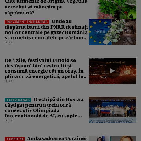
Câte alimente de origine vegetală
ar trebui să mâncăm pe
săptămână?
Unde au
DOCUMENT INCREDIBIL
dispărut banii din PNRR destinați
noilor centrale pe gaze? România
și-a închis centralele pe cărbune
în ritm galopant, dar nu a pus
06:00
nimic în loc. 20 milioane de euro
s-au dus pe apa sâmbetei
De 4 zile, festivalul Untold se
desfășoară fără restricții și
consumă energie cât un oraș. În
plină criză energetică, apelul lui
Bolojan de economisire a
05:00
energiei nu s-a auzit la Cluj, în
orașul condus de colegul de
partid, Emil Boc
O echipă din Rusia a
TEHNOLOGIE
câștigat pentru a treia oară
consecutiv Olimpiada
Internațională de AI, cu șapte
medalii din aur și una de bronz
00:56
Ambasadoarea Ucrainei
TENSIUNI