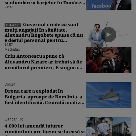
scufundare a barjelor în Dunăre:
„Este o improvizație”
21:37
Guvernul crede că sunt
BILANȚ
mulţi angajaţi în sănătate.
Alexandru Rogobete spune că nu
e destul personal pentru
combaterea infecţiilor
19:57
nosocomiale
Mediafax
Crin Antonescu spune că
Alexandru Nazare ar trebui să fie
următorul premier: „E singura
soluție”
Digi24
Drona care a explodat în
Bulgaria, aproape de România, a
fost identificată. Ce arată analiza
preliminară a epavei
Cancan.ro
4.000 lei amendă tuturor
românilor care locuiesc la casă și