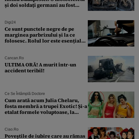
și doi soldați germani au fost
găsiți în Dunăre
Digi24
Ce sunt punctele negre de pe
marginea parbrizului și la ce
folosesc. Rolul lor este esențial
pentru siguranța mașinii
Cancan.ro
ULTIMA ORĂ! A murit într-un
accident teribil!
Ce Se Întâmplă Doctore
Cum arată acum Julia Chelaru,
fosta membră a trupei Exotic! Și-a
etalat formele voluptoase, la
aproape 50 de ani
Ciao.ro
Poveştile de iubire care au rămas