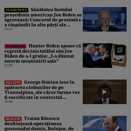
Sănătatea fostului
FLASH NEWS
președinte american Joe Biden se
agravează: Cancerul de prostată s-
a răspândit în alte părți ale
corpului
23:23
Hunter Biden spune că
SCANDALOS
regretă decizia tatălui său Joe
Biden de a-l grația: „I-a dăunat
enorm moștenirii sale”
22:58
George Simion iese în
REACȚIE
apărarea ciobanilor de pe
Transalpina, ale căror turme vor
fi sacrificate în contextul
focarului de variolă ovină
22:44
Traian Băsescu
REACȚIE
desființează operațiunea
guvernului demis, Bolojan, de