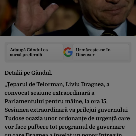
Adaugă Gândul ca
Urmărește-ne în
sursă preferată
Discover
Detalii pe Gândul.
„Țeparul de Telorman, Liviu Dragnea, a
convocat sesiune extraordinară a
Parlamentului pentru mâine, la ora 15.
Sesiunea extraordinară va prilejui guvernului
Tudose ocazia unor ordonanțe de urgență care
vor face pulbere tot programul de guvernare
cu care Dragnea a înșelat un popor întreg în