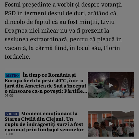
Fostul președinte a vorbit și despre votanții
PSD în termeni destul de duri, arătând că,
dincolo de faptul că au fost mințiți, Liviu
Dragnea nici măcar nu va fi prezent la
sesiunea extraordinară, pentru că pleacă în
vacanță, la cârmă fiind, în locul său, Florin
Iordache.
În timp ce România și
METEO
Europa fierb la peste 40°C, într-o
țară din America de Sud a început
o ninsoare ca-n povești: Pârtiile
s-au umplut de schiori
06:00
Moment emoționant la
VIDEO
Starea Civilă din Clejani. Un
cuplu de îndrăgostiți surzi a fost
cununat prin limbajul semnelor
06:00