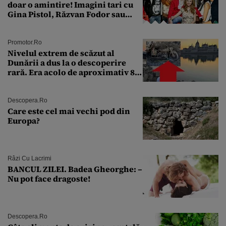
doar o amintire! Imagini tari cu
Gina Pistol, Răzvan Fodor sau
Andra Măruţă şi foştii parteneri
Promotor.ro
Nivelul extrem de scăzut al
Dunării a dus la o descoperire
rară. Era acolo de aproximativ 80
de ani
Descopera.ro
Care este cel mai vechi pod din
Europa?
Râzi Cu Lacrimi
BANCUL ZILEI. Badea Gheorghe: –
Nu pot face dragoste!
Descopera.ro