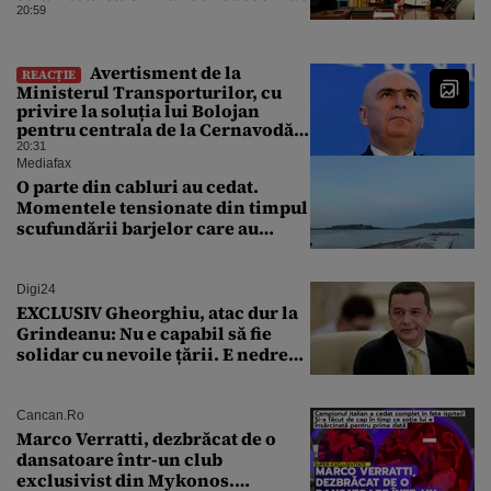
20:59
Avertisment de la
REACȚIE
Ministerul Transporturilor, cu
privire la soluția lui Bolojan
pentru centrala de la Cernavodă:
„Pericolul n-a trecut”
20:31
Mediafax
O parte din cabluri au cedat.
Momentele tensionate din timpul
scufundării barjelor care au
salvat Reactorul 2 de la
Cernavodă
Digi24
EXCLUSIV Gheorghiu, atac dur la
Grindeanu: Nu e capabil să fie
solidar cu nevoile țării. E nedrept
ca PSD să primească guvernarea
Cancan.ro
Marco Verratti, dezbrăcat de o
dansatoare într-un club
exclusivist din Mykonos.