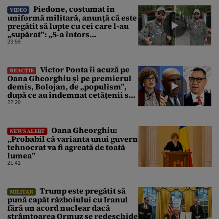
Piedone, costumat în
VIDEO
uniformă militară, anunță că este
pregătit să lupte cu cei care l-au
„supărat”: „S-a întors
boomerangul”
23:59
Victor Ponta îi acuză pe
REACȚIE
Oana Gheorghiu și pe premierul
demis, Bolojan, de „populism”,
după ce au îndemnat cetățenii să
reducă consumul energetic
22:20
Oana Gheorghiu:
NEWS ALERT
„Probabil că varianta unui guvern
tehnocrat va fi agreată de toată
lumea”
21:41
Trump este pregătit să
MILITAR
pună capăt războiului cu Iranul
fără un acord nuclear dacă
strâmtoarea Ormuz se redeschide