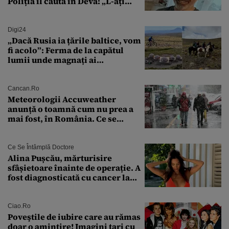
Poliția îl caută în Deva: „L-ați
văzut?”
Digi24
„Dacă Rusia ia țările baltice, vom
fi acolo”: Ferma de la capătul
lumii unde magnați ai
tehnologiei vor să
supraviețuiască apocalipsei
Cancan.ro
Meteorologii Accuweather
anunță o toamnă cum nu prea a
mai fost, în România. Ce se
întâmplă în septembrie,
octombrie și noiembrie 2026, în
București. Pe ce dată ninge
Ce Se Întâmplă Doctore
Alina Pușcău, mărturisire
sfâșietoare înainte de operație. A
fost diagnosticată cu cancer la
sân în metastază: „Este singurul
tratament care o să mă ajute să
îmi salvez viața”
Ciao.ro
Poveştile de iubire care au rămas
doar o amintire! Imagini tari cu