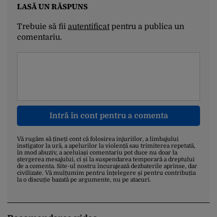
LASĂ UN RĂSPUNS
Trebuie să fii
autentificat
pentru a publica un
comentariu.
Intră în cont pentru a comenta
Vă rugăm să țineți cont că folosirea injuriilor, a limbajului
instigator la ură, a apelurilor la violență sau trimiterea repetată,
în mod abuziv, a aceluiași comentariu pot duce nu doar la
ștergerea mesajului, ci și la suspendarea temporară a dreptului
de a comenta. Site-ul nostru încurajează dezbaterile aprinse, dar
civilizate. Vă mulțumim pentru înțelegere și pentru contribuția
la o discuție bazată pe argumente, nu pe atacuri.