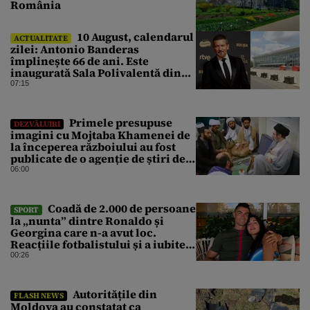
România
10 August, calendarul
ACTUALITATE
zilei: Antonio Banderas
împlinește 66 de ani. Este
inaugurată Sala Polivalentă din
București
07:15
Primele presupuse
DEZVĂLUIRI
imagini cu Mojtaba Khamenei de
la începerea războiului au fost
publicate de o agenție de știri de
stat din Iran
06:00
Coadă de 2.000 de persoane
SPORT
la „nunta” dintre Ronaldo și
Georgina care n-a avut loc.
Reacțiile fotbalistului și a iubitei
sale pe social media
00:26
Autoritățile din
FLASH NEWS
Moldova au constatat ca