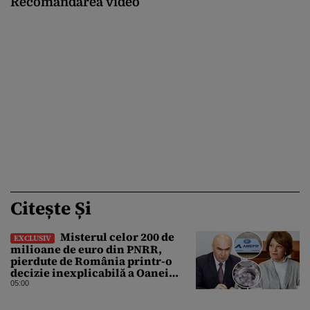
Recomandarea video
Citește Și
Misterul celor 200 de
EXCLUSIV
milioane de euro din PNRR,
pierdute de România printr-o
decizie inexplicabilă a Oanei
Gheorghiu. Ultima hotărâre de
05:00
guvern ar încerca să repare
greșeala vicepremierului