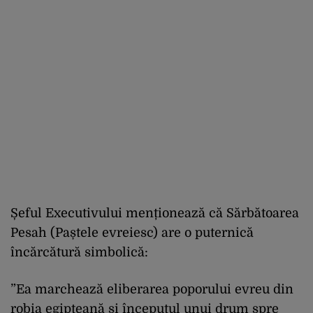
Șeful Executivului menționează că Sărbătoarea
Pesah (Paștele evreiesc) are o puternică
încărcătură simbolică:
”Ea marchează eliberarea poporului evreu din
robia egipteană și începutul unui drum spre