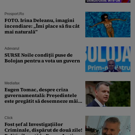
Campionul italian a cedat
complet în fața ispitei!
Prosport.ro
FOTO. Irina Deleanu, imagini
incendiare: „Îmi place să fiu cât
mai naturală”
Adevarul
SURSE Noile condiții puse de
Bolojan pentru a vota un guvern
Mediafax
Eugen Tomac, despre criza
guvernamentală: Președintele
este pregătit să desemneze mâine
un candidat
Click
Fost șef al Investigațiilor
Criminale, dispărut de două zile!