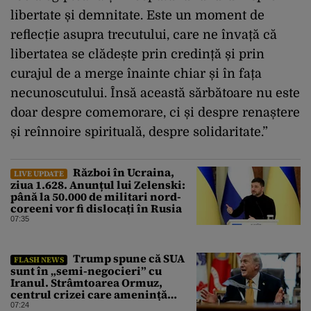
libertate și demnitate. Este un moment de
reflecție asupra trecutului, care ne învață că
libertatea se clădește prin credință și prin
curajul de a merge înainte chiar și în fața
necunoscutului. Însă această sărbătoare nu este
doar despre comemorare, ci și despre renaștere
și reînnoire spirituală, despre solidaritate.”
Război în Ucraina,
LIVE UPDATE
ziua 1.628. Anunțul lui Zelenski:
până la 50.000 de militari nord-
coreeni vor fi dislocați în Rusia
07:35
Trump spune că SUA
FLASH NEWS
sunt în „semi-negocieri” cu
Iranul. Strâmtoarea Ormuz,
centrul crizei care amenință
piața mondială a petrolului
07:24