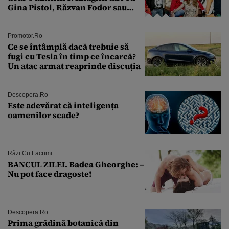
Gina Pistol, Răzvan Fodor sau
Andra Măruţă şi foştii parteneri
Promotor.ro
Ce se întâmplă dacă trebuie să
fugi cu Tesla în timp ce încarcă?
Un atac armat reaprinde discuția
Descopera.ro
Este adevărat că inteligența
oamenilor scade?
Râzi Cu Lacrimi
BANCUL ZILEI. Badea Gheorghe: –
Nu pot face dragoste!
Descopera.ro
Prima grădină botanică din