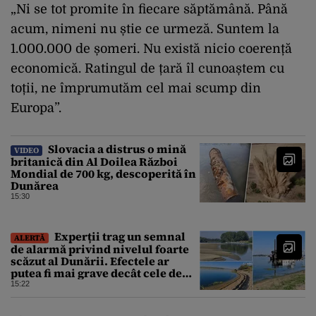
„Ni se tot promite în fiecare săptămână. Până
acum, nimeni nu știe ce urmeză. Suntem la
1.000.000 de șomeri. Nu există nicio coerență
economică. Ratingul de țară îl cunoaștem cu
toții, ne împrumutăm cel mai scump din
Europa”.
Slovacia a distrus o mină
VIDEO
britanică din Al Doilea Război
Mondial de 700 kg, descoperită în
Dunărea
15:30
Experții trag un semnal
ALERTĂ
de alarmă privind nivelul foarte
scăzut al Dunării. Efectele ar
putea fi mai grave decât cele de
până acum
15:22