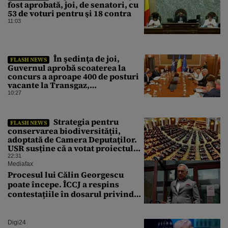
fost aprobată, joi, de senatori, cu
53 de voturi pentru şi 18 contra
11:03
În şedinţa de joi,
FLASH NEWS
Guvernul aprobă scoaterea la
concurs a aproape 400 de posturi
vacante la Transgaz,
Transelectrica şi Hidroelectrica
10:27
Strategia pentru
FLASH NEWS
conservarea biodiversităţii,
adoptată de Camera Deputaţilor.
USR susține că a votat proiectul
cu amendamentele PSD pentru a
22:31
nu bloca un jalon PNRR
Mediafax
Procesul lui Călin Georgescu
poate începe. ÎCCJ a respins
contestațiile în dosarul privind
lovitura de stat
Digi24