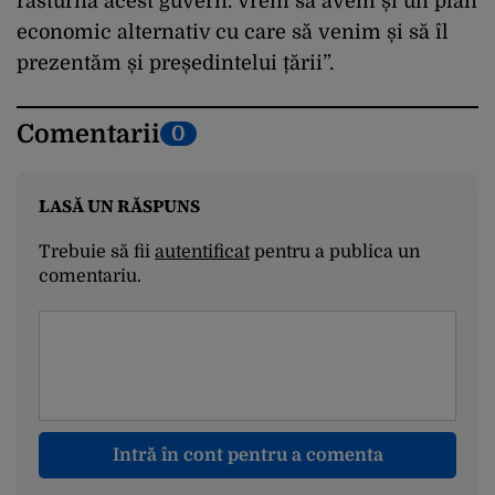
răsturna acest guvern. Vrem să avem și un plan
economic alternativ cu care să venim și să îl
prezentăm și președintelui țării”.
Comentarii
0
LASĂ UN RĂSPUNS
Trebuie să fii
autentificat
pentru a publica un
comentariu.
Intră în cont pentru a comenta