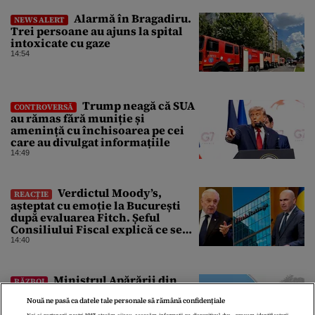
Alarmă în Bragadiru.
NEWS ALERT
Trei persoane au ajuns la spital
intoxicate cu gaze
14:54
Trump neagă că SUA
CONTROVERSĂ
au rămas fără muniție și
amenință cu închisoarea pe cei
care au divulgat informațiile
14:49
Verdictul Moody’s,
REACȚIE
așteptat cu emoție la București
după evaluarea Fitch. Șeful
Consiliului Fiscal explică ce se
poate întâmpla cu ratingul
14:40
României
Ministrul Apărării din
RĂZBOI
Lituania avertizează că Rusia ar
Nouă ne pasă ca datele tale personale să rămână confidențiale
putea lansa un atac sub „steag