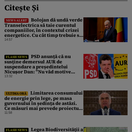
Citește Și
Bolojan dă undă verde
NEWS ALERT
Transelectrica să taie curentul
companiilor, în contextul crizei
energetice. Cu cât timp trebuie să
le anunțe înainte
14:57
PSD anunță că nu
FLASH NEWS
susține demersul AUR de
suspendare a președintelui
Nicușor Dan: ”Nu văd motive
pentru care președintele ar trebui
13:32
suspendat”
Limitarea consumului
ULTIMA ORĂ
de energie prin lege, pe masa
guvernului în ședința de astăzi.
Ce măsuri mai prevede proiectul
în caz de pandemie, cutremur sau
11:58
conflict armat
Legea Biodiversităţii a
FLASH NEWS