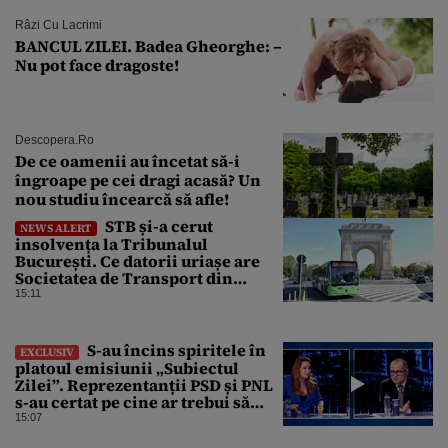
Râzi Cu Lacrimi
BANCUL ZILEI. Badea Gheorghe: –
Nu pot face dragoste!
Descopera.ro
De ce oamenii au încetat să-i
îngroape pe cei dragi acasă? Un
nou studiu încearcă să afle!
STB și-a cerut
NEWS ALERT
insolvența la Tribunalul
București. Ce datorii uriașe are
Societatea de Transport din
București
15:11
S-au încins spiritele în
EXCLUSIV
platoul emisiunii „Subiectul
Zilei”. Reprezentanții PSD și PNL
s-au certat pe cine ar trebui să
renegocieze jaloanele PNRR
15:07