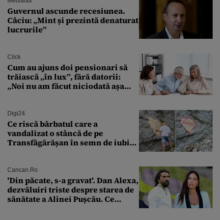
Mediafax
Guvernul ascunde recesiunea.
Câciu: „Mint și prezintă denaturat
lucrurile”
Click
Cum au ajuns doi pensionari să
trăiască „în lux”, fără datorii:
„Noi nu am făcut niciodată așa
ceva”
Digi24
Ce riscă bărbatul care a
vandalizat o stâncă de pe
Transfăgărășan în semn de iubire
față de „Anna”
Cancan.ro
'Din păcate, s-a gravat'. Dan Alexa,
dezvăluiri triste despre starea de
sănătate a Alinei Pușcău. Ce
discuție au avut cu două zile în
urmă