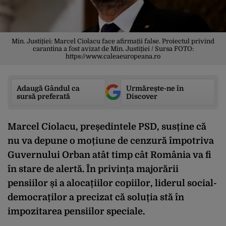
Min. Justiției: Marcel Ciolacu face afirmații false. Proiectul privind
carantina a fost avizat de Min. Justiției / Sursa FOTO:
https://www.caleaeuropeana.ro
Adaugă Gândul ca
Urmărește-ne în
sursă preferată
Discover
Marcel Ciolacu, președintele PSD, susține că
nu va depune o moțiune de cenzură împotriva
Guvernului Orban atât timp cât România va fi
în stare de alertă. În privința majorării
pensiilor și a alocațiilor copiilor, liderul social-
democraților a precizat că soluția stă în
impozitarea pensiilor speciale.