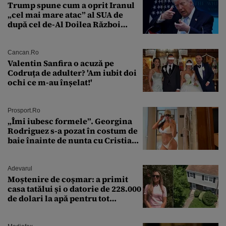
Trump spune cum a oprit Iranul
„cel mai mare atac” al SUA de
după cel de-Al Doilea Război
Mondial
Cancan.ro
Valentin Sanfira o acuză pe
Codruța de adulter? 'Am iubit doi
ochi ce m-au înșelat!'
Prosport.ro
„Îmi iubesc formele”. Georgina
Rodriguez s-a pozat în costum de
baie înainte de nunta cu Cristiano
Ronaldo
Adevarul
Moștenire de coșmar: a primit
casa tatălui și o datorie de 228.000
de dolari la apă pentru tot
cartierul