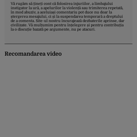
Vă rugăm să țineți cont că folosirea injuriilor, a limbajului
instigator la ură, a apelurilor la violență sau trimiterea repetată,
în mod abuziv, a aceluiași comentariu pot duce nu doar la
ștergerea mesajului, ci și la suspendarea temporară a dreptului
de a comenta. Site-ul nostru încurajează dezbaterile aprinse, dar
civilizate. Vă mulțumim pentru înțelegere și pentru contribuția
la o discuție bazată pe argumente, nu pe atacuri.
Recomandarea video