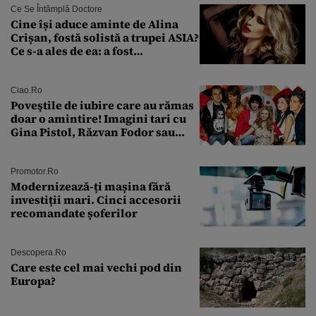
Ce Se Întâmplă Doctore
Cine își aduce aminte de Alina
Crișan, fostă solistă a trupei ASIA?
Ce s-a ales de ea: a fost
condamnată la închisoare cu
suspendare. Ce acuzații i se aduc
Ciao.ro
Poveştile de iubire care au rămas
doar o amintire! Imagini tari cu
Gina Pistol, Răzvan Fodor sau
Andra Măruţă şi foştii parteneri
Promotor.ro
Modernizează-ți mașina fără
investiții mari. Cinci accesorii
recomandate șoferilor
Descopera.ro
Care este cel mai vechi pod din
Europa?