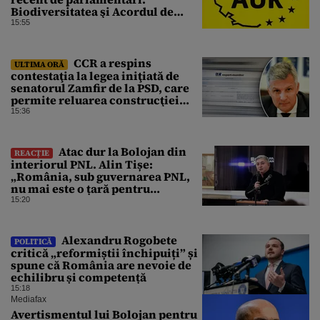
Biodiversitatea şi Acordul de
împrumut cu BIRD
15:55
CCR a respins
ULTIMA ORĂ
contestaţia la legea iniţiată de
senatorul Zamfir de la PSD, care
permite reluarea construcţiei
hidrocentralelor din zonele
15:36
protejate
Atac dur la Bolojan din
REACȚIE
interiorul PNL. Alin Tișe:
„România, sub guvernarea PNL,
nu mai este o țară pentru
investitori”
15:20
Alexandru Rogobete
POLITICĂ
critică „reformiștii închipuiți” și
spune că România are nevoie de
echilibru și competență
15:18
Mediafax
Avertismentul lui Bolojan pentru