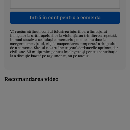
Intră în cont pentru a comenta
Vă rugăm să țineți cont că folosirea injuriilor, a limbajului
instigator la ură, a apelurilor la violență sau trimiterea repetată,
în mod abuziv, a aceluiași comentariu pot duce nu doar la
ștergerea mesajului, ci și la suspendarea temporară a dreptului
de a comenta. Site-ul nostru încurajează dezbaterile aprinse, dar
civilizate. Vă mulțumim pentru înțelegere și pentru contribuția
la o discuție bazată pe argumente, nu pe atacuri.
Recomandarea video