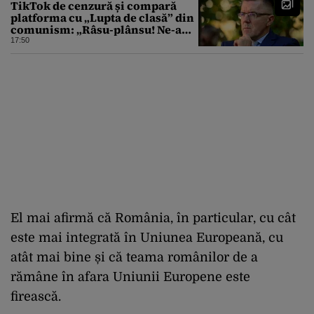
TikTok de cenzură și compară
platforma cu „Lupta de clasă” din
comunism: „Râsu-plânsu! Ne-am
întors de unde am plecat!”
17:50
El mai afirmă că România, în particular, cu cât
este mai integrată în Uniunea Europeană, cu
atât mai bine și că teama românilor de a
rămâne în afara Uniunii Europene este
firească.