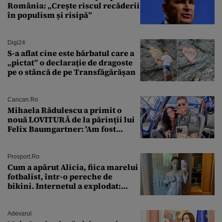
România: „Crește riscul recăderii
în populism și risipă”
Digi24
S-a aflat cine este bărbatul care a
„pictat” o declarație de dragoste
pe o stâncă de pe Transfăgărășan
Cancan.ro
Mihaela Rădulescu a primit o
nouă LOVITURĂ de la părinții lui
Felix Baumgartner: 'Am fost
ȘTEARSĂ complet din
Prosport.ro
Cum a apărut Alicia, fiica marelui
fotbalist, într-o pereche de
bikini. Internetul a explodat:
„Zeiță superbă!”
Adevarul