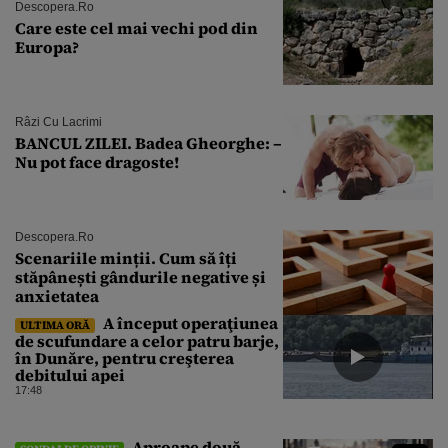
Descopera.ro
Care este cel mai vechi pod din
Europa?
Râzi Cu Lacrimi
BANCUL ZILEI. Badea Gheorghe: –
Nu pot face dragoste!
Descopera.ro
Scenariile minții. Cum să îți
stăpânești gândurile negative și
anxietatea
A început operaţiunea
ULTIMA ORĂ
de scufundare a celor patru barje,
în Dunăre, pentru creşterea
debitului apei
17:48
Aproape două