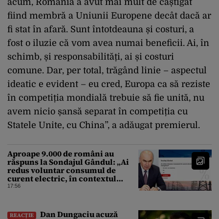
acum, România a avut mai mult de câștigat
fiind membră a Uniunii Europene decât dacă ar
fi stat în afară. Sunt întotdeauna și costuri, a
fost o iluzie că vom avea numai beneficii. Ai, în
schimb, și responsabilități, ai și costuri
comune. Dar, per total, trăgând linie – aspectul
ideatic e evident – eu cred, Europa ca să reziste
în competiția mondială trebuie să fie unită, nu
avem nicio șansă separat în competiția cu
Statele Unite, cu China”, a adăugat premierul.
Aproape 9.000 de români au
răspuns la Sondajul Gândul: „Ai
redus voluntar consumul de
curent electric, în contextul
crizei energetice?” Rezultatul a
17:56
fost o surpriză
Dan Dungaciu acuză
REACȚIE