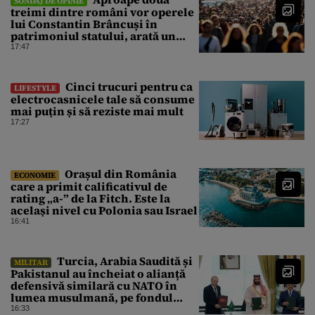
SONDAJ DE OPINIE
treimi dintre români vor operele
lui Constantin Brâncuși în
patrimoniul statului, arată un
sondaj
17:47
Cinci trucuri pentru ca
LIFESTYLE
electrocasnicele tale să consume
mai puțin și să reziste mai mult
17:27
Orașul din România
ECONOMIE
care a primit calificativul de
rating „a-” de la Fitch. Este la
același nivel cu Polonia sau Israel
16:41
Turcia, Arabia Saudită și
MILITAR
Pakistanul au încheiat o alianță
defensivă similară cu NATO în
lumea musulmană, pe fondul
conflictelor din Orientul Mijlociu
16:33