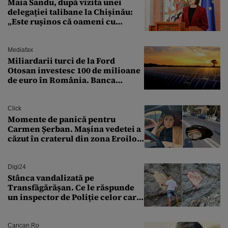
Maia Sandu, după vizita unei
delegației talibane la Chișinău:
„Este rușinos că oameni cu
funcții înalte nu se
documentează”
Mediafax
Miliardarii turci de la Ford
Otosan investesc 100 de milioane
de euro în România. Banca
Transilvania le acordă o
finanțare uriașă
Click
Momente de panică pentru
Carmen Șerban. Mașina vedetei a
căzut în craterul din zona Eroilor:
„M-am speriat foarte tare”
Digi24
Stânca vandalizată pe
Transfăgărășan. Ce le răspunde
un inspector de Poliție celor care
întreabă: „Dar ce a făcut?”
Cancan.ro