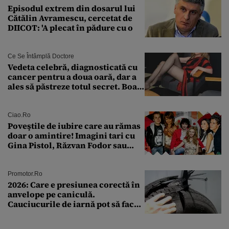
Episodul extrem din dosarul lui
Cătălin Avramescu, cercetat de
DIICOT: 'A plecat în pădure cu o
Ce Se Întâmplă Doctore
Vedeta celebră, diagnosticată cu
cancer pentru a doua oară, dar a
ales să păstreze totul secret. Boala
a fost descoperită la un control de
rutină
Ciao.ro
Poveştile de iubire care au rămas
doar o amintire! Imagini tari cu
Gina Pistol, Răzvan Fodor sau
Andra Măruţă şi foştii parteneri
Promotor.ro
2026: Care e presiunea corectă în
anvelope pe caniculă.
Cauciucurile de iarnă pot să facă
explozie la peste 40°C?