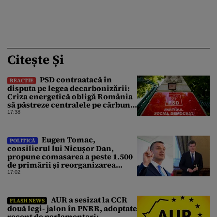
Citește Și
PSD contraatacă în
REACȚIE
disputa pe legea decarbonizării:
Criza energetică obligă România
să păstreze centralele pe cărbune.
Bolojan, acuzat de duplicitate
17:38
Eugen Tomac,
POLITICĂ
consilierul lui Nicușor Dan,
propune comasarea a peste 1.500
de primării și reorganizarea
administrativă a județelor
17:02
AUR a sesizat la CCR
FLASH NEWS
două legi- jalon în PNRR, adoptate
recent de parlamentari: