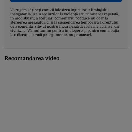
Vă rugăm să țineți cont că folosirea injuriilor, a limbajului
instigator la ură, a apelurilor la violență sau trimiterea repetată,
în mod abuziv, a aceluiași comentariu pot duce nu doar la
ștergerea mesajului, ci și la suspendarea temporară a dreptului
de a comenta. Site-ul nostru încurajează dezbaterile aprinse, dar
civilizate. Vă mulțumim pentru înțelegere și pentru contribuția
la o discuție bazată pe argumente, nu pe atacuri.
Recomandarea video