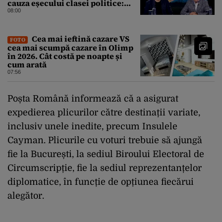
cauza eșecului clasei politice:
Este bilanțul politic al ultimilor
08:00
ani
Cea mai ieftină cazare VS
FOTO
cea mai scumpă cazare în Olimp
în 2026. Cât costă pe noapte și
cum arată
07:56
Poșta Română informează că a asigurat
expedierea plicurilor către destinații variate,
inclusiv unele inedite, precum Insulele
Cayman. Plicurile cu voturi trebuie să ajungă
fie la București, la sediul Biroului Electoral de
Circumscripție, fie la sediul reprezentanțelor
diplomatice, în funcție de opțiunea fiecărui
alegător.