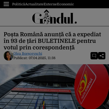
Politică
Actualitate
Externe
Economic
Poșta Română anunță că a expediat
în 93 de țări BULETINELE pentru
votul prin corespondență
Olga Borșcevschi
Publicat:
07.04.2025, 11:38