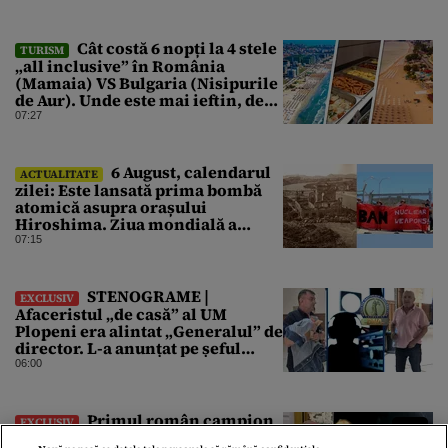
Cât costă 6 nopți la 4 stele
TURISM
„all inclusive” în România
(Mamaia) VS Bulgaria (Nisipurile
de Aur). Unde este mai ieftin, de
fapt
07:27
6 August, calendarul
ACTUALITATE
zilei: Este lansată prima bombă
atomică asupra orașului
Hiroshima. Ziua mondială a
luptei pentru interzicerea armei
07:15
nucleare
STENOGRAME |
EXCLUSIV
Afaceristul „de casă” al UM
Plopeni era alintat „Generalul” de
director. L-a anunțat pe șeful
uzinei că i-a adus „subțireanu,
06:00
așa”
Primul român campion
EXCLUSIV
mondial la box profesionist,