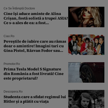
urmă
Ce Se Întâmplă Doctore
Cine își aduce aminte de Alina
Crișan, fostă solistă a trupei ASIA?
Ce s-a ales de ea: a fost
condamnată la închisoare cu
suspendare. Ce acuzații i se aduc
Ciao.ro
Poveştile de iubire care au rămas
doar o amintire! Imagini tari cu
Gina Pistol, Răzvan Fodor sau
Andra Măruţă şi foştii parteneri
Promotor.ro
Prima Tesla Model S Signature
din România a fost livrată! Cine
este proprietarul?
Descopera.ro
Studenta care a sfidat regimul lui
Hitler și a plătit cu viața