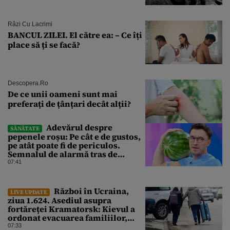
Râzi Cu Lacrimi
BANCUL ZILEI. El către ea: – Ce îți
place să ți se facă?
Descopera.ro
De ce unii oameni sunt mai
preferați de țânțari decât alții?
Adevărul despre
SĂNĂTATE
pepenele roșu: Pe cât e de gustos,
pe atât poate fi de periculos.
Semnalul de alarmă tras de
doctorul Mihail Pautov
07:41
Război în Ucraina,
LIVE UPDATE
ziua 1.624. Asediul asupra
fortăreței Kramatorsk: Kievul a
ordonat evacuarea familiilor,
rușii sunt la 20 de km de oraș
07:33