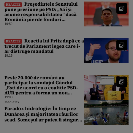
Președintele Senatului
REACȚIE
pune presiune pe PSD: „Să își
asume responsabilitatea” dacă
România pierde fonduri
europene din cauza legilor
19:52
modificate
Reacția lui Fritz după ce a
REACȚIE
trecut de Parlament legea care i-
ar distruge mandatul
19:15
Peste 20.000 de români au
participat la sondajul Gândul
„Ești de acord cu o coaliție PSD-
AUR pentru a forma un nou
Guvern și a încheia criza
19:00
politică?”. Rezultatul a fost
Mediafax
surprinzător
Paradox hidrologic: În timp ce
Dunărea și majoritatea râurilor
scad, Someșul ar putea fi singurul
mare râu cu debite în creștere