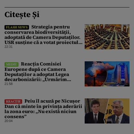
Citește Și
Strategia pentru
FLASH NEWS
conservarea biodiversităţii,
adoptată de Camera Deputaţilor.
USR susține că a votat proiectul
cu amendamentele PSD pentru a
22:31
nu bloca un jalon PNRR
Reacția Comisiei
MEDIU
Europene după ce Camera
Deputaților a adoptat Legea
decarbonizării: „Urmărim
evoluția”
21:58
Peiu îl acuză pe Nicușor
REACȚIE
Dan că minte în privința aderării
la zona euro: „Nu există niciun
consens”
20:04