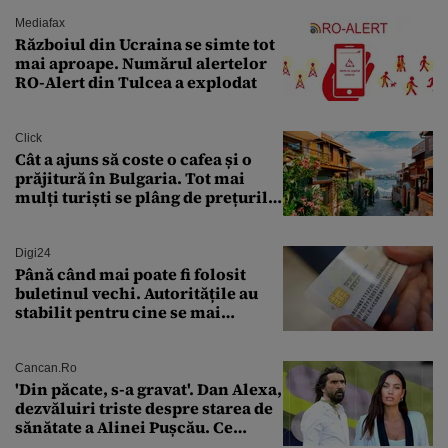
Mediafax
Războiul din Ucraina se simte tot
mai aproape. Numărul alertelor
RO-Alert din Tulcea a explodat
Click
Cât a ajuns să coste o cafea și o
prăjitură în Bulgaria. Tot mai
mulți turiști se plâng de prețurile
ridicate
Digi24
Până când mai poate fi folosit
buletinul vechi. Autoritățile au
stabilit pentru cine se mai
eliberează cartea de identitate
model 1997
Cancan.ro
'Din păcate, s-a gravat'. Dan Alexa,
dezvăluiri triste despre starea de
sănătate a Alinei Pușcău. Ce
discuție au avut cu două zile în