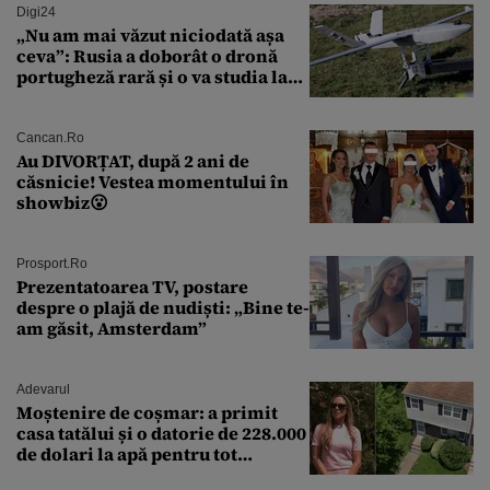
Digi24
„Nu am mai văzut niciodată așa
ceva”: Rusia a doborât o dronă
portugheză rară și o va studia la
un institut de cercetare
Cancan.ro
Au DIVORȚAT, după 2 ani de
căsnicie! Vestea momentului în
showbiz😮
Prosport.ro
Prezentatoarea TV, postare
despre o plajă de nudiști: „Bine te-
am găsit, Amsterdam”
Adevarul
Moștenire de coșmar: a primit
casa tatălui și o datorie de 228.000
de dolari la apă pentru tot
cartierul