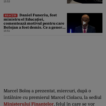
15:53
Daniel Funeriu, fost
REACȚIE
ministru el Educației,
comentează motivul pentru care
Bolojan a fost demis. Ce a generat
eșecul guvernării
15:51
Marcel Boloș a prezentat, miercuri, după o
întâlnire cu premierul Marcel Ciolacu, la sediul
Ministerului Finanțelor
, felul în care se vor