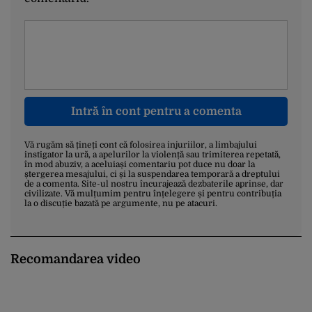
Intră în cont pentru a comenta
Vă rugăm să țineți cont că folosirea injuriilor, a limbajului
instigator la ură, a apelurilor la violență sau trimiterea repetată,
în mod abuziv, a aceluiași comentariu pot duce nu doar la
ștergerea mesajului, ci și la suspendarea temporară a dreptului
de a comenta. Site-ul nostru încurajează dezbaterile aprinse, dar
civilizate. Vă mulțumim pentru înțelegere și pentru contribuția
la o discuție bazată pe argumente, nu pe atacuri.
Recomandarea video