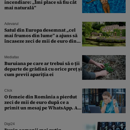
incendiare: „Îmi place să fiu cât
mai naturală”
Adevarul
Satul din Europa desemnat „cel
mai frumos din lume” a ajuns să
încaseze zeci de mii de euro din
amenzi pentru parcare. De ce s-au
săturat localnicii de turiști
Mediafax
Buruiana pe care ar trebui să o ții
departe de grădină cu orice preț și
cum previi apariția ei
Click
O femeie din România a pierdut
zeci de mii de euro după ce a
primit un mesaj pe WhatsApp. A
crezut că va moșteni 175.000 de
euro din Franța
Digi24