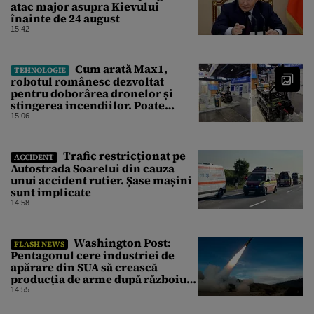
atac major asupra Kievului
înainte de 24 august
15:42
Cum arată Max1,
TEHNOLOGIE
robotul românesc dezvoltat
pentru doborârea dronelor și
stingerea incendiilor. Poate
transporta încărcături de până la
15:06
850 kg
Trafic restricţionat pe
ACCIDENT
Autostrada Soarelui din cauza
unui accident rutier. Șase mașini
sunt implicate
14:58
Washington Post:
FLASH NEWS
Pentagonul cere industriei de
apărare din SUA să crească
producția de arme după războiul
cu Iranul
14:55