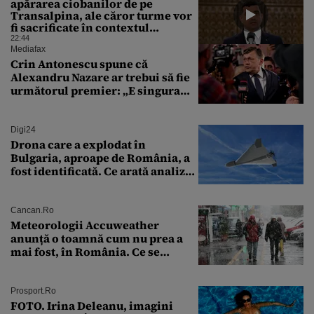
apărarea ciobanilor de pe
Transalpina, ale căror turme vor
fi sacrificate în contextul
focarului de variolă ovină
22:44
Mediafax
Crin Antonescu spune că
Alexandru Nazare ar trebui să fie
următorul premier: „E singura
soluție”
Digi24
Drona care a explodat în
Bulgaria, aproape de România, a
fost identificată. Ce arată analiza
preliminară a epavei
Cancan.ro
Meteorologii Accuweather
anunță o toamnă cum nu prea a
mai fost, în România. Ce se
întâmplă în septembrie,
octombrie și noiembrie 2026, în
București. Pe ce dată ninge
Prosport.ro
FOTO. Irina Deleanu, imagini