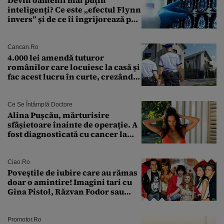
Devin oamenii mai puțin
inteligenți? Ce este „efectul Flynn
invers” și de ce îi îngrijorează pe
cercetători
Cancan.ro
4.000 lei amendă tuturor
românilor care locuiesc la casă și
fac acest lucru în curte, crezând
că nu îi vede nimeni
Ce Se Întâmplă Doctore
Alina Pușcău, mărturisire
sfâșietoare înainte de operație. A
fost diagnosticată cu cancer la
sân în metastază: „Este singurul
tratament care o să mă ajute să
îmi salvez viața”
Ciao.ro
Poveştile de iubire care au rămas
doar o amintire! Imagini tari cu
Gina Pistol, Răzvan Fodor sau
Andra Măruţă şi foştii parteneri
Promotor.ro