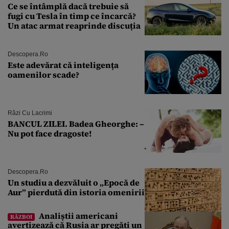
Ce se întâmplă dacă trebuie să
fugi cu Tesla în timp ce încarcă?
Un atac armat reaprinde discuția
Descopera.ro
Este adevărat că inteligența
oamenilor scade?
Râzi Cu Lacrimi
BANCUL ZILEI. Badea Gheorghe: –
Nu pot face dragoste!
Descopera.ro
Un studiu a dezvăluit o „Epocă de
Aur” pierdută din istoria omenirii
Analiștii americani
RĂZBOI
avertizează că Rusia ar pregăti un