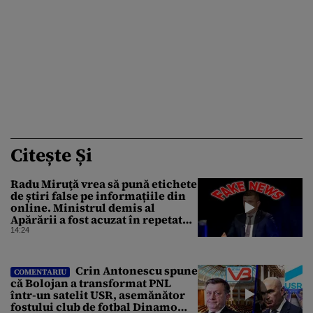
Citește Și
Radu Miruţă vrea să pună etichete
de știri false pe informațiile din
online. Ministrul demis al
Apărării a fost acuzat în repetate
rânduri că răspândeşte el însuși
14:24
dezinformări. Gândul trece în
revistă derapajele oficialului
Crin Antonescu spune
COMENTARIU
că Bolojan a transformat PNL
într-un satelit USR, asemănător
fostului club de fotbal Dinamo