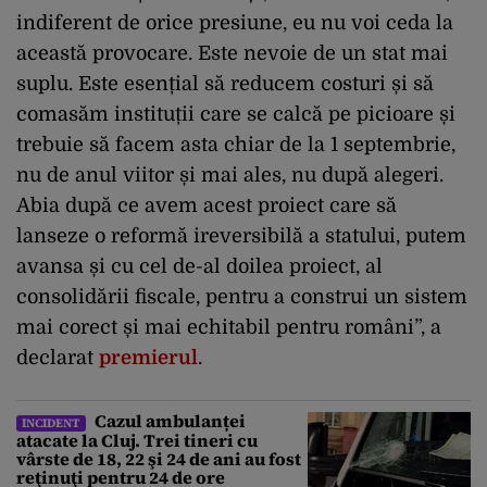
indiferent de orice presiune, eu nu voi ceda la
această provocare. Este nevoie de un stat mai
suplu. Este esențial să reducem costuri și să
comasăm instituții care se calcă pe picioare și
trebuie să facem asta chiar de la 1 septembrie,
nu de anul viitor și mai ales, nu după alegeri.
Abia după ce avem acest proiect care să
lanseze o reformă ireversibilă a statului, putem
avansa și cu cel de-al doilea proiect, al
consolidării fiscale, pentru a construi un sistem
mai corect și mai echitabil pentru români”, a
declarat
premierul
.
Cazul ambulanței
INCIDENT
atacate la Cluj. Trei tineri cu
vârste de 18, 22 şi 24 de ani au fost
reţinuţi pentru 24 de ore