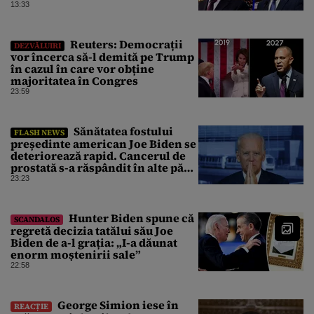
Victoria, care a aparținut Miliției
13:33
Reuters: Democrații
DEZVĂLUIRI
vor încerca să-l demită pe Trump
în cazul în care vor obține
majoritatea în Congres
23:59
Sănătatea fostului
FLASH NEWS
președinte american Joe Biden se
deteriorează rapid. Cancerul de
prostată s-a răspândit în alte părți
ale corpului
23:23
Hunter Biden spune că
SCANDALOS
regretă decizia tatălui său Joe
Biden de a-l grația: „I-a dăunat
enorm moștenirii sale”
22:58
George Simion iese în
REACȚIE