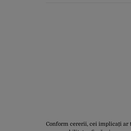
România să păstreze
centralele pe cărbune.
Bolojan, acuzat de
duplicitate
Conform cererii, cei implicați ar 