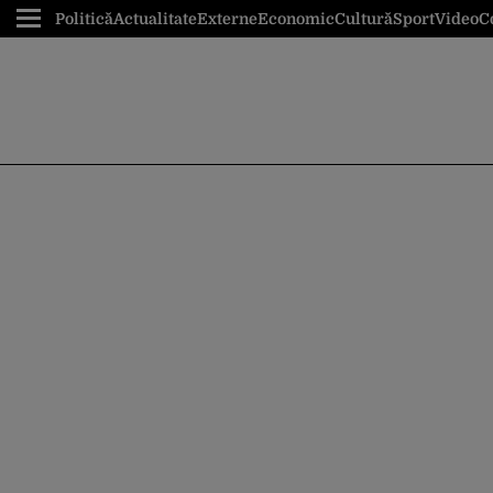
Politică
Actualitate
Externe
Economic
Cultură
Sport
Video
C