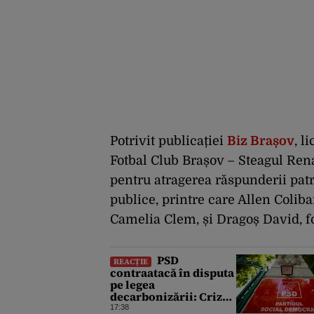
Potrivit publicației
Biz Brașov
, l
Fotbal Club Brașov – Steagul Ren
pentru atragerea răspunderii pa
publice, printre care Allen Coliba
Camelia Clem, și Dragoș David, fo
PSD
REACȚIE
contraatacă în disputa
pe legea
decarbonizării: Criza
energetică obligă
17:38