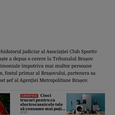
ichidatorul judiciar al Asociației Club Sportiv
aște a depus o cerere la Tribunalul Brașov
trimoniale împotriva mai multor persoane
n, fostul primar al Brașovului, partenera sa
st șef al Agenției Metropolitane Brașov.
Cinci
LIFESTYLE
trucuri pentru ca
electrocasnicele tale
să consume mai puțin
și să reziste mai mult
17:27