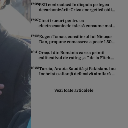
17:38
PSD contraatacă în disputa pe legea
decarbonizării: Criza energetică obligă
România să păstreze centralele pe
cărbune. Bolojan, acuzat de duplicitate
17:27
Cinci trucuri pentru ca
electrocasnicele tale să consume mai
puțin și să reziste mai mult
17:02
Eugen Tomac, consilierul lui Nicușor
Dan, propune comasarea a peste 1.500
de primării și reorganizarea
administrativă a județelor
16:41
Orașul din România care a primit
calificativul de rating „a-” de la Fitch.
Este la același nivel cu Polonia sau
Israel
16:33
Turcia, Arabia Saudită și Pakistanul au
încheiat o alianță defensivă similară cu
NATO în lumea musulmană, pe fondul
conflictelor din Orientul Mijlociu
Vezi toate articolele