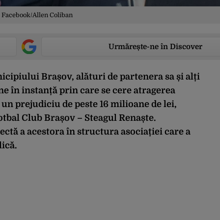
: Facebook/Allen Coliban
Urmărește-ne în Discover
cipiului Brașov, alături de partenera sa și alți
iune în instanță prin care se cere atragerea
n prejudiciu de peste 16 milioane de lei,
otbal Club Brașov – Steagul Renaște.
ectă a acestora în structura asociației care a
lică.