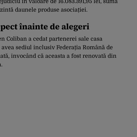
ejudiciu în valoare de 16.083.391,95 lei, sumă
rezintă daunele produse asociației.
pect înainte de alegeri
en Coliban a cedat partenerei sale casa
și avea sediul inclusiv Federația Română de
lată, invocând că aceasta a fost renovată din
.