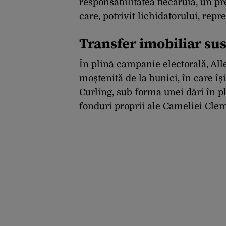
responsabilitatea fiecăruia, un pr
care, potrivit lichidatorului, rep
Transfer imobiliar sus
În plină campanie electorală, All
moștenită de la bunici, în care î
Curling, sub forma unei dări în p
fonduri proprii ale Cameliei Clem