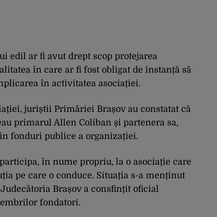
lui edil ar fi avut drept scop protejarea
itatea în care ar fi fost obligat de instanță să
plicarea în activitatea asociației.
ației, juriștii Primăriei Brașov au constatat că
au primarul Allen Coliban și partenera sa,
in fonduri publice a organizației.
 participa, în nume propriu, la o asociație care
uția pe care o conduce. Situația s-a menținut
udecătoria Brașov a consfințit oficial
embrilor fondatori.