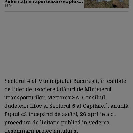
Autoritățile raportează o explozie
urmată de incendiu
16:04
Sectorul 4 al Municipiului București, în calitate
de lider de asociere (alături de Ministerul
Transporturilor, Metrorex SA, Consiliul
Județean Ilfov și Sectorul 5 al Capitalei), anunță
faptul că începând de astăzi, 26 aprilie a.c.,
procedura de licitație publică în vederea
desemnării proiectantului și