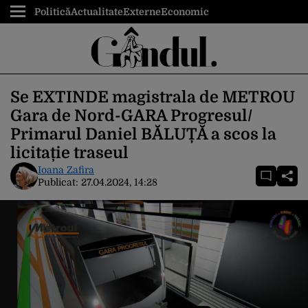
Politică
Actualitate
Externe
Economic
Se EXTINDE magistrala de METROU
Gara de Nord-GARA Progresul/
Primarul Daniel BĂLUȚĂ a scos la
licitație traseul
Ioana Zafira
Publicat:
27.04.2024, 14:28