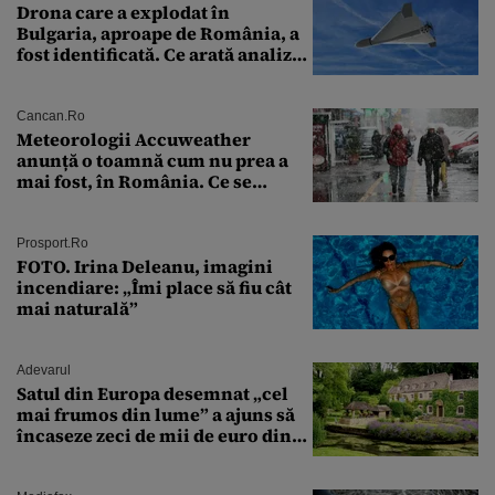
Drona care a explodat în
Bulgaria, aproape de România, a
fost identificată. Ce arată analiza
preliminară a epavei
Cancan.ro
Meteorologii Accuweather
anunță o toamnă cum nu prea a
mai fost, în România. Ce se
întâmplă în septembrie,
octombrie și noiembrie 2026, în
București. Pe ce dată ninge
Prosport.ro
FOTO. Irina Deleanu, imagini
incendiare: „Îmi place să fiu cât
mai naturală”
Adevarul
Satul din Europa desemnat „cel
mai frumos din lume” a ajuns să
încaseze zeci de mii de euro din
amenzi pentru parcare. De ce s-au
săturat localnicii de turiști