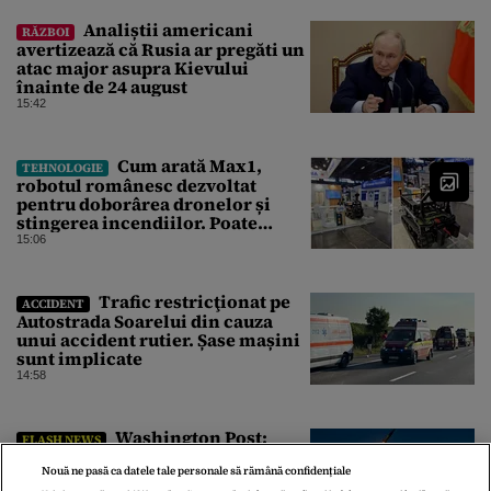
Analiștii americani
RĂZBOI
avertizează că Rusia ar pregăti un
atac major asupra Kievului
înainte de 24 august
15:42
Cum arată Max1,
TEHNOLOGIE
robotul românesc dezvoltat
pentru doborârea dronelor și
stingerea incendiilor. Poate
transporta încărcături de până la
15:06
850 kg
Trafic restricţionat pe
ACCIDENT
Autostrada Soarelui din cauza
unui accident rutier. Șase mașini
sunt implicate
14:58
Washington Post:
FLASH NEWS
Pentagonul cere industriei de
apărare din SUA să crească
Nouă ne pasă ca datele tale personale să rămână confidențiale