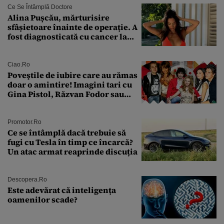
Ce Se Întâmplă Doctore
Alina Pușcău, mărturisire
sfâșietoare înainte de operație. A
fost diagnosticată cu cancer la
sân în metastază: „Este singurul
tratament care o să mă ajute să
îmi salvez viața”
Ciao.ro
Poveştile de iubire care au rămas
doar o amintire! Imagini tari cu
Gina Pistol, Răzvan Fodor sau
Andra Măruţă şi foştii parteneri
Promotor.ro
Ce se întâmplă dacă trebuie să
fugi cu Tesla în timp ce încarcă?
Un atac armat reaprinde discuția
Descopera.ro
Este adevărat că inteligența
oamenilor scade?