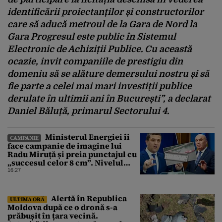
identificării proiectanților și constructorilor
care să aducă metroul de la Gara de Nord la
Gara Progresul este public în Sistemul
Electronic de Achiziții Publice. Cu această
ocazie, invit companiile de prestigiu din
domeniu să se alăture demersului nostru și să
fie parte a celei mai mari investiții publice
derulate în ultimii ani în București”, a declarat
Daniel Băluță, primarul Sectorului 4.
Ministerul Energiei îi
CAMPANIE
face campanie de imagine lui
Radu Miruță și preia punctajul cu
„succesul celor 8 cm”. Nivelul
Dunării a crescut cu 4 cm
16:27
Alertă în Republica
ULTIMA ORĂ
Moldova după ce o dronă s-a
prăbușit în țara vecină.