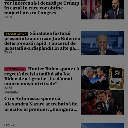
vor încerca să-l demită pe Trump
în cazul în care vor obține
majoritatea în Congres
23:59
Sănătatea fostului
FLASH NEWS
președinte american Joe Biden se
deteriorează rapid. Cancerul de
prostată s-a răspândit în alte părți
ale corpului
23:23
Hunter Biden spune că
SCANDALOS
regretă decizia tatălui său Joe
Biden de a-l grația: „I-a dăunat
enorm moștenirii sale”
22:58
Mediafax
Crin Antonescu spune că
Alexandru Nazare ar trebui să fie
următorul premier: „E singura
soluție”
Digi24