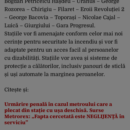
Bogdan Petriceicu Hașdeu – Uranus – George
Rozorea – Chirigiu – Filaret – Eroii Revoluției 2
– George Bacovia – Toporași – Nicolae Cajal –
Luică – Giurgiului – Gara Progresul.
Stațiile vor fi amenajate conform celor mai noi
cerințe pentru securitate la incendiu și vor fi
adaptate pentru un acces facil al persoanelor
cu dizabilități. Stațiile vor avea și sisteme de
protecție a călătorilor, inclusiv panouri de sticlă
și uși automate la marginea peroanelor.
Citește și:
Urmărire penală în cazul metroului care a
plecat din stație cu ușa deschisă. Surse
Metrorex: „Fapta cercetată este NEGLIJENȚĂ în
serviciu”