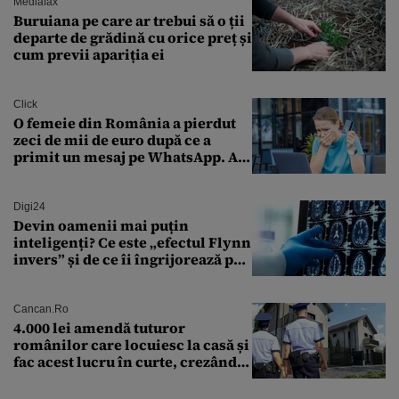
Mediafax
Buruiana pe care ar trebui să o ții
departe de grădină cu orice preț și
cum previi apariția ei
Click
O femeie din România a pierdut
zeci de mii de euro după ce a
primit un mesaj pe WhatsApp. A
crezut că va moșteni 175.000 de
euro din Franța
Digi24
Devin oamenii mai puțin
inteligenți? Ce este „efectul Flynn
invers” și de ce îi îngrijorează pe
cercetători
Cancan.ro
4.000 lei amendă tuturor
românilor care locuiesc la casă și
fac acest lucru în curte, crezând
că nu îi vede nimeni