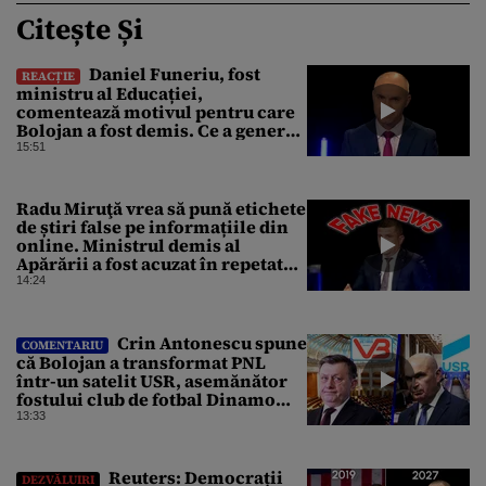
Citește Și
Daniel Funeriu, fost
REACȚIE
ministru al Educației,
comentează motivul pentru care
Bolojan a fost demis. Ce a generat
eșecul guvernării
15:51
Radu Miruţă vrea să pună etichete
de știri false pe informațiile din
online. Ministrul demis al
Apărării a fost acuzat în repetate
rânduri că răspândeşte el însuși
14:24
dezinformări. Gândul trece în
revistă derapajele oficialului
Crin Antonescu spune
COMENTARIU
că Bolojan a transformat PNL
într-un satelit USR, asemănător
fostului club de fotbal Dinamo
Victoria, care a aparținut Miliției
13:33
Reuters: Democrații
DEZVĂLUIRI