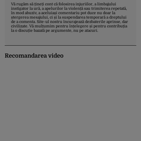
Vă rugăm să țineți cont că folosirea injuriilor, a limbajului
instigator la ură, a apelurilor la violență sau trimiterea repetată,
în mod abuziv, a aceluiași comentariu pot duce nu doar la
ștergerea mesajului, ci și la suspendarea temporară a dreptului
de a comenta. Site-ul nostru încurajează dezbaterile aprinse, dar
civilizate. Vă mulțumim pentru înțelegere și pentru contribuția
la o discuție bazată pe argumente, nu pe atacuri.
Recomandarea video