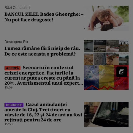
Râzi Cu Lacrimi
BANCUL ZILEI. Badea Gheorghe: –
Nu pot face dragoste!
Descopera.ro
Lumea rămâne fără nisip de râu.
De ce este aceasta o problemă?
Scenariu în contextul
ALERTĂ
crizei energetice. Facturile la
curent ar putea crește cu până la
20%. Avertismentul unui expert
în energie
15:59
Cazul ambulanței
INCIDENT
atacate la Cluj. Trei tineri cu
vârste de 18, 22 şi 24 de ani au fost
reţinuţi pentru 24 de ore
15:53