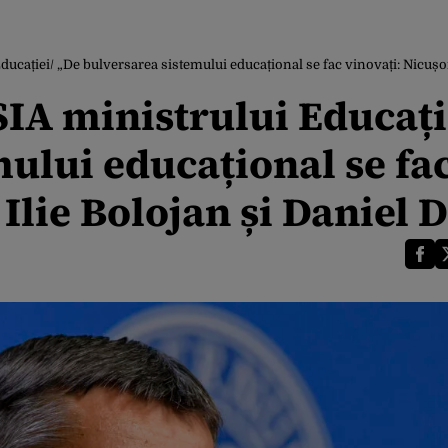
ducației/ „De bulversarea sistemului educațional se fac vinovați: Nicușor
SIA ministrului Educați
ului educațional se fa
Ilie Bolojan și Daniel 