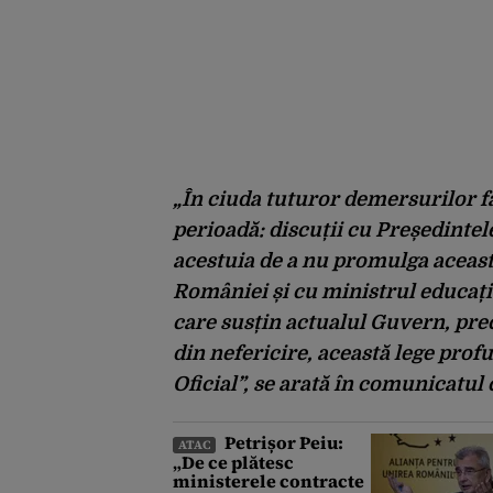
„În ciuda tuturor demersurilor f
perioadă: discuții cu Președinte
acestuia de a nu promulga aceast
României și cu ministrul educație
care susțin actualul Guvern, pr
din nefericire, această lege prof
Oficial”, se arată în comunicatul c
Petrișor Peiu:
ATAC
„De ce plătesc
ministerele contracte