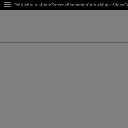
Politică
Actualitate
Externe
Economic
Cultură
Sport
Video
C