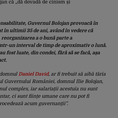
ojan că „dă dovadă de cinism și
nsabilitate, Guvernul Bolojan provoacă în
 în ultimii 35 de ani, având în vedere că
 reorganizarea a o bună parte a
ntr-un interval de timp de aproximativ o lună.
u fost luate, din condei, fără să se facă, așa
ct.
, domnul
Daniel David
, ar fi trebuit să aibă tăria
ul Guvernului României, domnul Ilie Bolojan,
ul complex, iar salariații acestuia nu sunt
tar, ci sunt ființe umane care nu pot fi
 procedează acum guvernanții”.