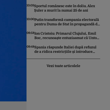
pentru a elabora strategii care
reprezintă îndatorirea angajaților din
10:03
Sportul românesc este în doliu. Alex
minister?”
Șuler a murit la numai 25 de ani
10:00
Putin transformă campania electorală
pentru Duma de Stat în propagandă de
război. Nemulțumirea elitelor, tratată
cu indiferență la Kremlin
09:58
Ion Cristoiu: Primarul Clujului, Emil
Boc, recunoaște entuziasmat că Untold
nu e un moment de cultură, ci de
băutură!
09:48
Spania răspunde Italiei după refuzul
de a ridica restricțiile și introduce
controale pentru călătorii din Italia
Vezi toate articolele