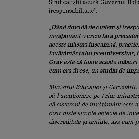
Sindicaliștii acuză Guvernul Bol
iresponsabilitate”.
„Dând dovadă de cinism și irespo
învățământ o criză fără precedent
aceste măsuri înseamnă, practic,
învățământului preuniversitar, î
Grav este că toate aceste măsuri a
cum era firesc, un studiu de impa
Ministrul Educației și Cercetării
să-l atenționeze pe Prim-ministr
că sistemul de învățământ este un
doar niște simple obiecte de inven
discreditate și umilite, așa cum