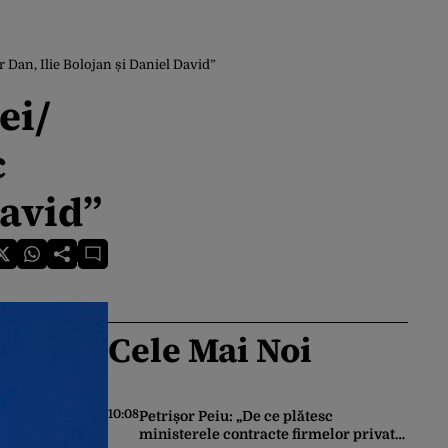
 Dan, Ilie Bolojan și Daniel David”
ei/
c
David”
Cele Mai Noi
10:08
Petrișor Peiu: „De ce plătesc
ministerele contracte firmelor private