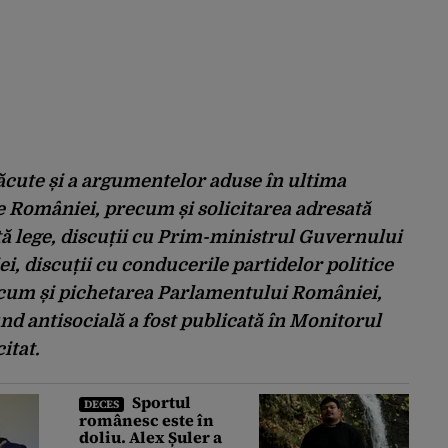
ăcute și a argumentelor aduse în ultima
le României, precum și solicitarea adresată
ă lege, discuții cu Prim-ministrul Guvernului
i, discuții cu conducerile partidelor politice
ecum și pichetarea Parlamentului României,
und antisocială a fost publicată în Monitorul
itat.
Sportul
DECES
românesc este în
doliu. Alex Șuler a