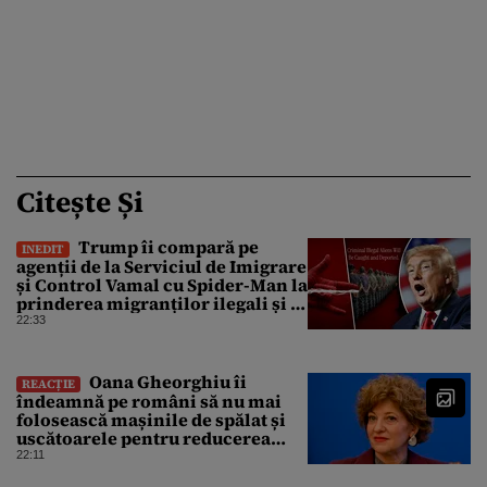
Citește Și
Trump îi compară pe
INEDIT
agenții de la Serviciul de Imigrare
și Control Vamal cu Spider-Man la
prinderea migranților ilegali și a
infractorilor
22:33
Oana Gheorghiu îi
REACȚIE
îndeamnă pe români să nu mai
folosească mașinile de spălat și
uscătoarele pentru reducerea
consumului de energie
22:11