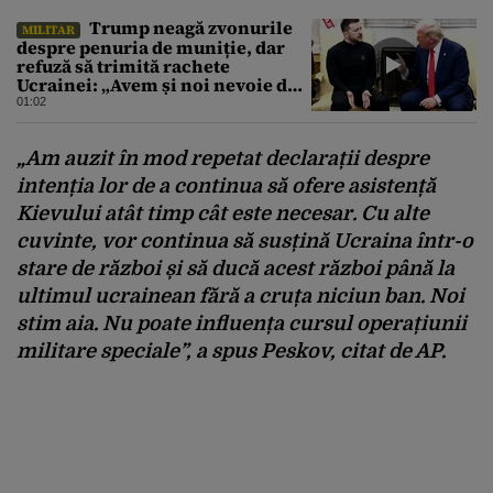
Trump neagă zvonurile
MILITAR
despre penuria de muniție, dar
refuză să trimită rachete
Ucrainei: „Avem și noi nevoie de
rachete”
01:02
„Am auzit în mod repetat declarații despre
intenția lor de a continua să ofere asistență
Kievului atât timp cât este necesar. Cu alte
cuvinte, vor continua să susțină Ucraina într-o
stare de război și să ducă acest război până la
ultimul ucrainean fără a cruța niciun ban. Noi
stim aia. Nu poate influența cursul operațiunii
militare speciale”, a spus Peskov, citat de AP.