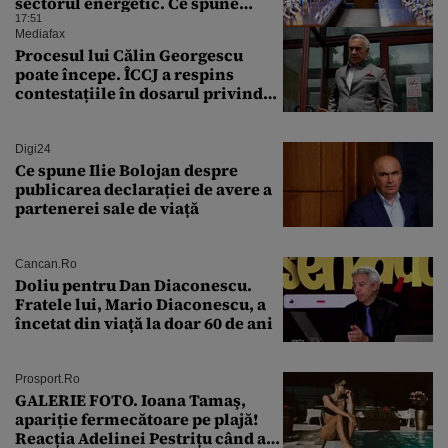
sectorul energetic. Ce spune
premierul despre consumul
17:51
populației
Mediafax
Procesul lui Călin Georgescu
poate începe. ÎCCJ a respins
contestațiile în dosarul privind
lovitura de stat
Digi24
Ce spune Ilie Bolojan despre
publicarea declarației de avere a
partenerei sale de viață
Cancan.ro
Doliu pentru Dan Diaconescu.
Fratele lui, Mario Diaconescu, a
încetat din viață la doar 60 de ani
Prosport.ro
GALERIE FOTO. Ioana Tamaş,
apariție fermecătoare pe plajă!
Reacția Adelinei Pestrițu când a