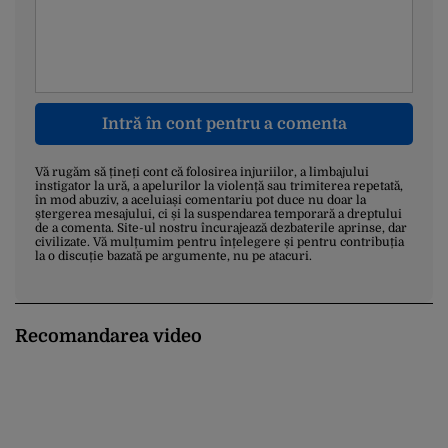
Intră în cont pentru a comenta
Vă rugăm să țineți cont că folosirea injuriilor, a limbajului
instigator la ură, a apelurilor la violență sau trimiterea repetată,
în mod abuziv, a aceluiași comentariu pot duce nu doar la
ștergerea mesajului, ci și la suspendarea temporară a dreptului
de a comenta. Site-ul nostru încurajează dezbaterile aprinse, dar
civilizate. Vă mulțumim pentru înțelegere și pentru contribuția
la o discuție bazată pe argumente, nu pe atacuri.
Recomandarea video