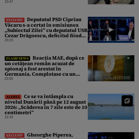
sintetice la tratarea de E.coli
23:47
Deputatul PSD Ciprian
EXCLUSIV
Văcaru s-a certat în emisiunea
„Subiectul Zilei” cu deputatul USR
Cezar Drăgoescu, deficitul fiind
motivul scandalului
23:23
Reacția MAE, după ce
FLASH NEWS
un cetăţean român acuzat de
spionaj a fost arestat în
Germania. Complotase cu un
ucrainean ca să asasineze un
23:05
producător de drone
Ce se va întâmpla cu
ALERTĂ
nivelul Dunării până pe 12 august
2026: „Scăderea în 7 zile este de 10
centimetri”
22:43
Gheorghe Piperea,
EXCLUSIV