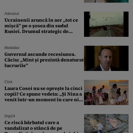
văzut-o
Adevarul
Ucrainenii aruncă în aer „tot ce
mișcă” pe o șosea din sudul
Rusiei. Drumul strategic de
aprovizionare către Crimeea este
controlat complet
Mediafax
Guvernul ascunde recesiunea.
Câciu: „Mint și prezintă denaturat
lucrurile”
Click
Laura Cosoi nu se oprește la cinci
copii? Ce spune vedeta: „Și Nina a
venit într-un moment în care nici
măcar nu mai discutam”
Digi24
Ce riscă bărbatul care a
vandalizat o stâncă de pe