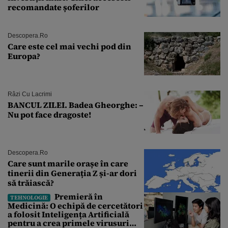
recomandate șoferilor
Descopera.ro
Care este cel mai vechi pod din
Europa?
Râzi Cu Lacrimi
BANCUL ZILEI. Badea Gheorghe: –
Nu pot face dragoste!
Descopera.ro
Care sunt marile orașe în care
tinerii din Generația Z și-ar dori
să trăiască?
Premieră în
TEHNOLOGIE
Medicină: O echipă de cercetători
a folosit Inteligența Artificială
pentru a crea primele virusuri