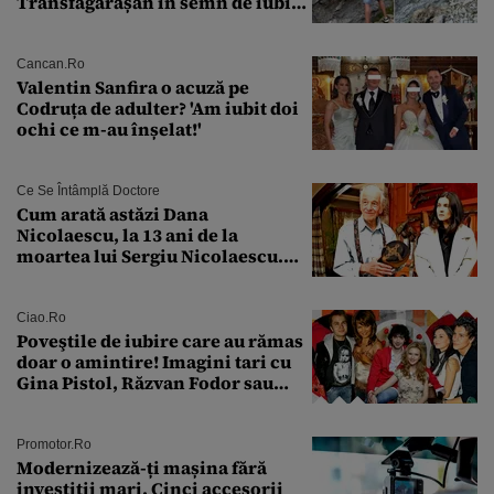
Transfăgărășan în semn de iubire
față de „Anna”
Cancan.ro
Valentin Sanfira o acuză pe
Codruța de adulter? 'Am iubit doi
ochi ce m-au înșelat!'
Ce Se Întâmplă Doctore
Cum arată astăzi Dana
Nicolaescu, la 13 ani de la
moartea lui Sergiu Nicolaescu.
Transformarea care i-a surprins
pe toți
Ciao.ro
Poveştile de iubire care au rămas
doar o amintire! Imagini tari cu
Gina Pistol, Răzvan Fodor sau
Andra Măruţă şi foştii parteneri
Promotor.ro
Modernizează-ți mașina fără
investiții mari. Cinci accesorii