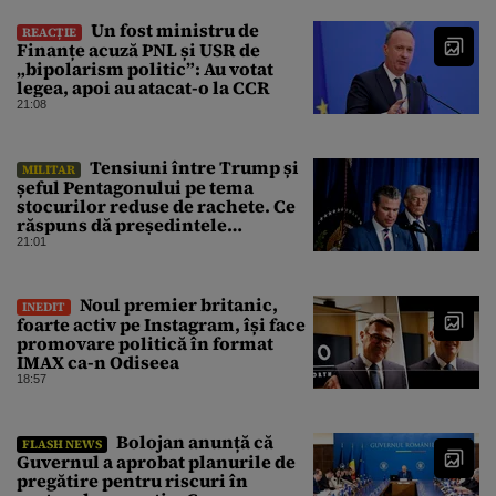
Un fost ministru de
REACȚIE
Finanțe acuză PNL și USR de
„bipolarism politic”: Au votat
legea, apoi au atacat-o la CCR
21:08
Tensiuni între Trump și
MILITAR
șeful Pentagonului pe tema
stocurilor reduse de rachete. Ce
răspuns dă președintele
american
21:01
Noul premier britanic,
INEDIT
foarte activ pe Instagram, își face
promovare politică în format
IMAX ca-n Odiseea
18:57
Bolojan anunță că
FLASH NEWS
Guvernul a aprobat planurile de
pregătire pentru riscuri în