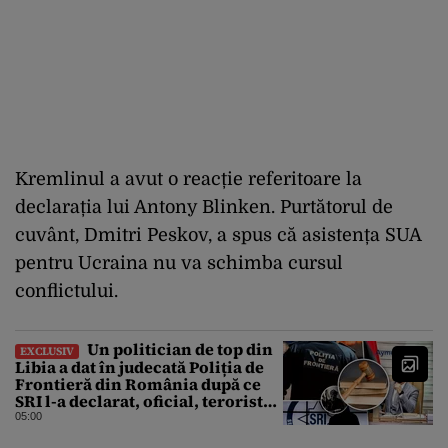
Kremlinul a avut o reacție referitoare la
declarația lui Antony Blinken. Purtătorul de
cuvânt, Dmitri Peskov, a spus că asistența SUA
pentru Ucraina nu va schimba cursul
conflictului.
Un politician de top din
EXCLUSIV
Libia a dat în judecată Poliția de
Frontieră din România după ce
SRI l-a declarat, oficial, terorist
ISIS
05:00