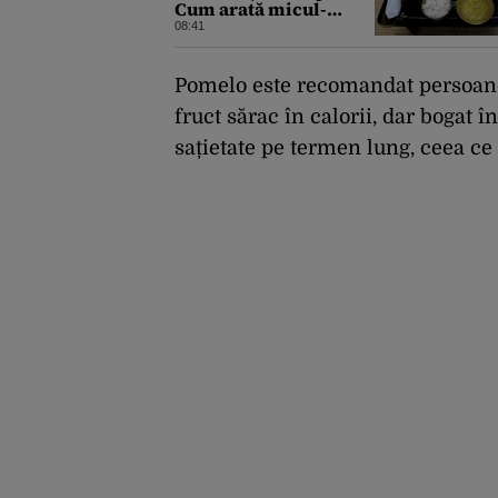
Cum arată micul-
dejun al cetățeanului
08:41
obișnuit VS cel al elitei
din Phenian
Pomelo este recomandat persoanel
fruct sărac în calorii, dar bogat î
sațietate pe termen lung, ceea c