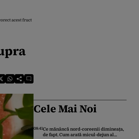
rect acest fruct
supra
Cele Mai Noi
08:41
Ce mănâncă nord-coreenii dimineața,
de fapt. Cum arată micul-dejun al