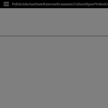
Politică
Actualitate
Externe
Economic
Cultură
Sport
Video
C