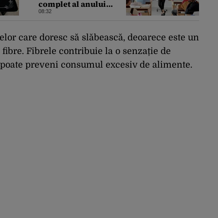
complet al anului
școlar 2026-2027
08:32
or care doresc să slăbească, deoarece este un
n fibre. Fibrele contribuie la o senzație de
e poate preveni consumul excesiv de alimente.