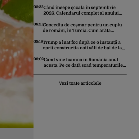
cetățeanului obișnuit VS cel al elitei
din Phenian
08:32
Când începe școala în septembrie
2026. Calendarul complet al anului
școlar 2026-2027
08:21
Concediu de coșmar pentru un cuplu
de români, în Turcia. Cum arăta
hotelul de 5 stele din Antalya în care au
fost cazați
08:19
Trump a luat foc după ce o instanță a
oprit construcția noii săli de bal de la
Casa Albă: „O rușine națională”
08:02
Când vine toamna în România anul
acesta. Pe ce dată scad temperaturile
sub 25 de grade Celsius în București,
potrivit meteorologilor Accuweather
Vezi toate articolele